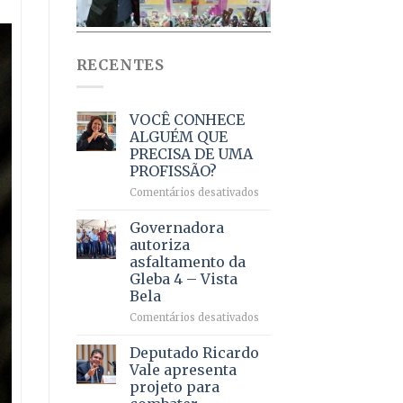
RECENTES
VOCÊ CONHECE
ALGUÉM QUE
PRECISA DE UMA
PROFISSÃO?
em
Comentários desativados
VOCÊ
CONHECE
Governadora
ALGUÉM
autoriza
QUE
asfaltamento da
PRECISA
Gleba 4 – Vista
DE
Bela
UMA
PROFISSÃO?
em
Comentários desativados
Governadora
autoriza
Deputado Ricardo
asfaltamento
Vale apresenta
da
projeto para
Gleba