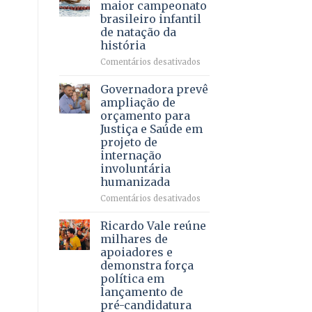
DF
maior campeonato
vida
mantém
brasileiro infantil
a
patamar
de natação da
pacientes
histórico
história
e
movimenta
em
Comentários desativados
R$
Brasília
5,8
recebe
Governadora prevê
bilhões
o
ampliação de
em
maior
orçamento para
2025
campeonato
Justiça e Saúde em
brasileiro
projeto de
infantil
internação
de
involuntária
natação
humanizada
da
história
em
Comentários desativados
Governadora
prevê
Ricardo Vale reúne
ampliação
milhares de
de
apoiadores e
orçamento
demonstra força
para
política em
Justiça
lançamento de
e
pré-candidatura
Saúde