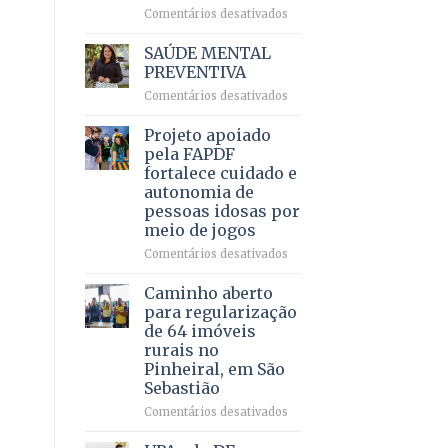
em
em
Comentários desativados
projeto
Ricardo
de
Vale
SAÚDE MENTAL
internação
reúne
PREVENTIVA
involuntária
milhares
humanizada
em
Comentários desativados
de
SAÚDE
apoiadores
MENTAL
Projeto apoiado
e
PREVENTIVA
demonstra
pela FAPDF
força
fortalece cuidado e
política
autonomia de
em
pessoas idosas por
lançamento
meio de jogos
de
pré-
em
Comentários desativados
candidatura
Projeto
apoiado
Caminho aberto
pela
para regularização
FAPDF
de 64 imóveis
fortalece
rurais no
cuidado
Pinheiral, em São
e
Sebastião
autonomia
de
em
Comentários desativados
pessoas
Caminho
idosas
aberto