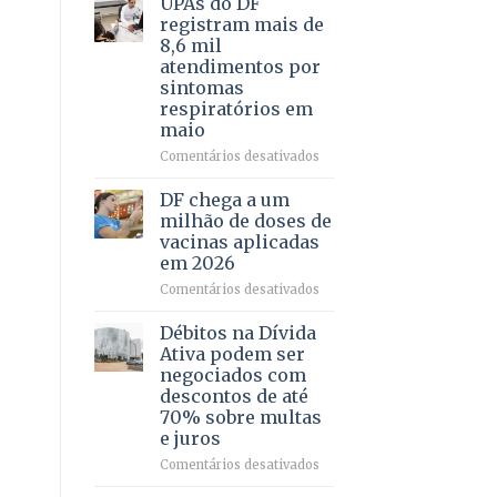
UPAs do DF
por
para
registram mais de
meio
regularização
8,6 mil
de
de
atendimentos por
jogos
64
sintomas
imóveis
respiratórios em
rurais
maio
no
Pinheiral,
em
Comentários desativados
em
UPAs
São
do
DF chega a um
Sebastião
DF
milhão de doses de
registram
vacinas aplicadas
mais
em 2026
de
8,6
em
Comentários desativados
mil
DF
atendimentos
chega
Débitos na Dívida
por
a
Ativa podem ser
sintomas
um
negociados com
respiratórios
milhão
descontos de até
em
de
70% sobre multas
maio
doses
e juros
de
vacinas
em
Comentários desativados
aplicadas
Débitos
em