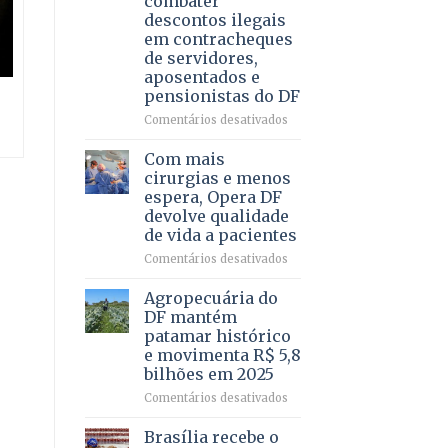
combater
4
descontos ilegais
–
em contracheques
Vista
de servidores,
Bela
aposentados e
pensionistas do DF
em
Comentários desativados
Deputado
Ricardo
Com mais
Vale
cirurgias e menos
apresenta
espera, Opera DF
projeto
devolve qualidade
para
de vida a pacientes
combater
descontos
em
Comentários desativados
ilegais
Com
em
mais
Agropecuária do
contracheques
cirurgias
DF mantém
de
e
patamar histórico
servidores,
menos
e movimenta R$ 5,8
aposentados
espera,
bilhões em 2025
e
Opera
pensionistas
DF
em
Comentários desativados
do
devolve
Agropecuária
DF
qualidade
do
Brasília recebe o
de