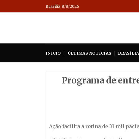
Skip
Brasília
8/8/2026
to
content
INÍCIO
ÚLTIMAS NOTÍCIAS
BRASÍLI
Programa de entr
Ação facilita a rotina de 33 mil pac