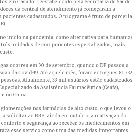
os em Casa foi reestabelecido pela Secretaria de Saúde
eradores da central de atendimento já começaram a
os pacientes cadastrados. O programa é fruto de parceria
B).
no início na pandemia, como alternativa para humaniz
s três unidades de componentes especializados, mais
custo.
egas ocorreu em 30 de setembro, quando o DF passou a
ssão da Covid-19. Até aquele mês, foram entregues 81.33
pessoas. Atualmente, 33 mil usuários estão cadastrado
specializado da Assistência Farmacêutica (Ceafs),
a e no Gama.
glomerações nas farmácias de alto custo, o que levou o
 a solicitar ao BRB, ainda em outubro, a reativação do
 conforto e segurança ao receber os medicamentos em
destaca esse serviço como uma das medidas importantes