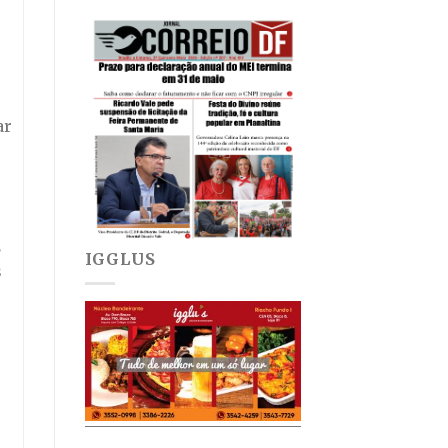
ar
2
IGGLUS
s