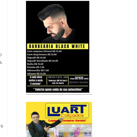
o
a.
os