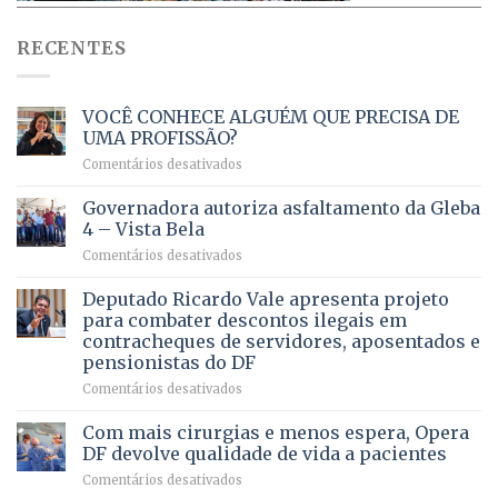
RECENTES
VOCÊ CONHECE ALGUÉM QUE PRECISA DE
UMA PROFISSÃO?
em
Comentários desativados
VOCÊ
CONHECE
Governadora autoriza asfaltamento da Gleba
ALGUÉM
4 – Vista Bela
QUE
em
Comentários desativados
PRECISA
Governadora
DE
autoriza
Deputado Ricardo Vale apresenta projeto
UMA
asfaltamento
PROFISSÃO?
para combater descontos ilegais em
da
contracheques de servidores, aposentados e
Gleba
pensionistas do DF
4
–
em
Comentários desativados
Vista
Deputado
Bela
Ricardo
Com mais cirurgias e menos espera, Opera
Vale
DF devolve qualidade de vida a pacientes
apresenta
em
Comentários desativados
projeto
Com