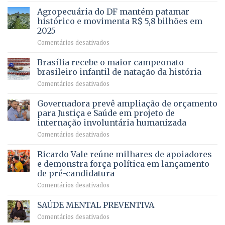
para
mais
Agropecuária do DF mantém patamar
combater
cirurgias
descontos
histórico e movimenta R$ 5,8 bilhões em
e
ilegais
2025
menos
em
em
Comentários desativados
espera,
contracheques
Agropecuária
Opera
de
do
DF
Brasília recebe o maior campeonato
servidores,
DF
devolve
aposentados
brasileiro infantil de natação da história
mantém
qualidade
e
em
Comentários desativados
patamar
de
pensionistas
Brasília
histórico
vida
do
recebe
Governadora prevê ampliação de orçamento
e
a
DF
o
movimenta
pacientes
para Justiça e Saúde em projeto de
maior
R$
internação involuntária humanizada
campeonato
5,8
em
Comentários desativados
brasileiro
bilhões
Governadora
infantil
em
prevê
de
Ricardo Vale reúne milhares de apoiadores
2025
ampliação
natação
e demonstra força política em lançamento
de
da
de pré-candidatura
orçamento
história
em
Comentários desativados
para
Ricardo
Justiça
Vale
e
SAÚDE MENTAL PREVENTIVA
reúne
Saúde
em
Comentários desativados
milhares
em
SAÚDE