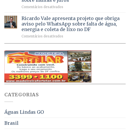
milhão
por
em
Comentários desativados
de
sintomas
Débitos
doses
respiratórios
na
de
Ricardo Vale apresenta projeto que obriga
em
Dívida
vacinas
maio
aviso pelo WhatsApp sobre falta de água,
Ativa
aplicadas
energia e coleta de lixo no DF
podem
em
em
Comentários desativados
ser
2026
Ricardo
negociados
Vale
com
apresenta
descontos
projeto
de
que
até
obriga
70%
aviso
sobre
pelo
multas
WhatsApp
e
sobre
juros
falta
CATEGORIAS
de
água,
energia
e
Águas Lindas GO
coleta
de
Brasil
lixo
no