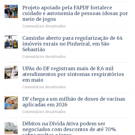
de
projeto
MENTAL
Projeto apoiado pela FAPDF fortalece
apoiadores
de
PREVENTIVA
e
internação
cuidado e autonomia de pessoas idosas por
demonstra
involuntária
meio de jogos
força
humanizada
em
Comentários desativados
política
Projeto
em
apoiado
Caminho aberto para regularização de 64
lançamento
pela
de
imóveis rurais no Pinheiral, em São
FAPDF
pré-
Sebastião
fortalece
candidatura
em
Comentários desativados
cuidado
Caminho
e
aberto
autonomia
UPAs do DF registram mais de 8,6 mil
para
de
atendimentos por sintomas respiratórios
regularização
pessoas
em maio
de
idosas
em
Comentários desativados
64
por
UPAs
imóveis
meio
do
rurais
de
DF chega a um milhão de doses de vacinas
DF
no
jogos
aplicadas em 2026
registram
Pinheiral,
em
Comentários desativados
mais
em
DF
de
São
chega
Débitos na Dívida Ativa podem ser
8,6
Sebastião
a
mil
negociados com descontos de até 70%
um
atendimentos
sobre multas e juros