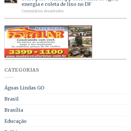
Ativa
aplicadas
energia e coleta de lixo no DF
podem
em
em
Comentários desativados
ser
2026
Ricardo
negociados
Vale
com
apresenta
descontos
projeto
de
que
até
obriga
70%
aviso
sobre
pelo
multas
WhatsApp
e
sobre
juros
falta
CATEGORIAS
de
água,
energia
e
Águas Lindas GO
coleta
de
Brasil
lixo
no
Brasília
DF
Educação