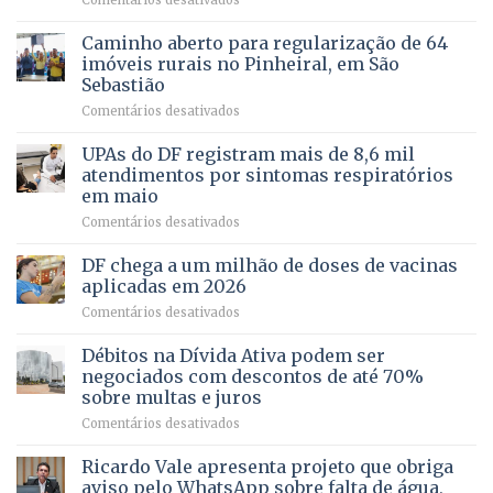
Comentários desativados
política
Projeto
em
apoiado
Caminho aberto para regularização de 64
lançamento
pela
de
imóveis rurais no Pinheiral, em São
FAPDF
pré-
Sebastião
fortalece
candidatura
em
Comentários desativados
cuidado
Caminho
e
aberto
autonomia
UPAs do DF registram mais de 8,6 mil
para
de
atendimentos por sintomas respiratórios
regularização
pessoas
em maio
de
idosas
em
Comentários desativados
64
por
UPAs
imóveis
meio
do
rurais
de
DF chega a um milhão de doses de vacinas
DF
no
jogos
aplicadas em 2026
registram
Pinheiral,
em
Comentários desativados
mais
em
DF
de
São
chega
Débitos na Dívida Ativa podem ser
8,6
Sebastião
a
mil
negociados com descontos de até 70%
um
atendimentos
sobre multas e juros
milhão
por
em
Comentários desativados
de
sintomas
Débitos
doses
respiratórios
na
de
Ricardo Vale apresenta projeto que obriga
em
Dívida
vacinas
maio
aviso pelo WhatsApp sobre falta de água,