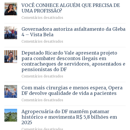
VOCÊ CONHECE ALGUÉM QUE PRECISA DE
UMA PROFISSÃO?
em
Comentários desativados
VOCÊ
CONHECE
Governadora autoriza asfaltamento da Gleba
ALGUÉM
4 – Vista Bela
QUE
em
Comentários desativados
PRECISA
Governadora
DE
autoriza
Deputado Ricardo Vale apresenta projeto
UMA
asfaltamento
PROFISSÃO?
para combater descontos ilegais em
da
contracheques de servidores, aposentados e
Gleba
pensionistas do DF
4
–
em
Comentários desativados
Vista
Deputado
Bela
Ricardo
Com mais cirurgias e menos espera, Opera
Vale
DF devolve qualidade de vida a pacientes
apresenta
em
Comentários desativados
projeto
Com
para
mais
Agropecuária do DF mantém patamar
combater
cirurgias
descontos
histórico e movimenta R$ 5,8 bilhões em
e
ilegais
2025
menos
em
em
Comentários desativados
espera,