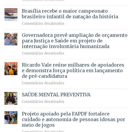
contracheques
Agropecuária
Opera
de
do
DF
Brasília recebe o maior campeonato
servidores,
DF
devolve
aposentados
brasileiro infantil de natação da história
mantém
qualidade
e
em
Comentários desativados
patamar
de
pensionistas
Brasília
histórico
vida
do
recebe
Governadora prevê ampliação de orçamento
e
a
DF
o
movimenta
pacientes
para Justiça e Saúde em projeto de
maior
R$
internação involuntária humanizada
campeonato
5,8
em
Comentários desativados
brasileiro
bilhões
Governadora
infantil
em
prevê
de
Ricardo Vale reúne milhares de apoiadores
2025
ampliação
natação
e demonstra força política em lançamento
de
da
de pré-candidatura
orçamento
história
em
Comentários desativados
para
Ricardo
Justiça
Vale
e
SAÚDE MENTAL PREVENTIVA
reúne
Saúde
em
Comentários desativados
milhares
em
SAÚDE
de
projeto
MENTAL
Projeto apoiado pela FAPDF fortalece
apoiadores
de
PREVENTIVA
e
internação
cuidado e autonomia de pessoas idosas por
demonstra
involuntária
meio de jogos
força
humanizada
em