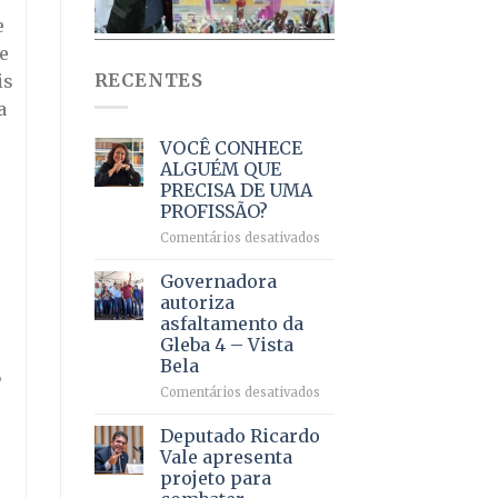
e
e
RECENTES
is
a
VOCÊ CONHECE
ALGUÉM QUE
PRECISA DE UMA
PROFISSÃO?
em
Comentários desativados
VOCÊ
CONHECE
Governadora
ALGUÉM
autoriza
QUE
asfaltamento da
PRECISA
Gleba 4 – Vista
DE
Bela
UMA
,
PROFISSÃO?
em
Comentários desativados
Governadora
autoriza
Deputado Ricardo
asfaltamento
Vale apresenta
da
projeto para
Gleba