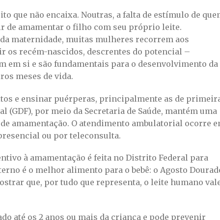
ito que não encaixa. Noutras, a falta de estímulo de qu
ir de amamentar o filho com seu próprio leite.
da maternidade, muitas mulheres recorrem aos
r os recém-nascidos, descrentes do potencial –
am em si e são fundamentais para o desenvolvimento da
ros meses de vida.
itos e ensinar puérperas, principalmente as de primeir
ral (GDF), por meio da Secretaria de Saúde, mantém uma
e de amamentação. O atendimento ambulatorial ocorre 
presencial ou por teleconsulta.
ivo à amamentação é feita no Distrito Federal para
terno é o melhor alimento para o bebê: o Agosto Dourad
ostrar que, por tudo que representa, o leite humano val
o até os 2 anos ou mais da criança e pode prevenir