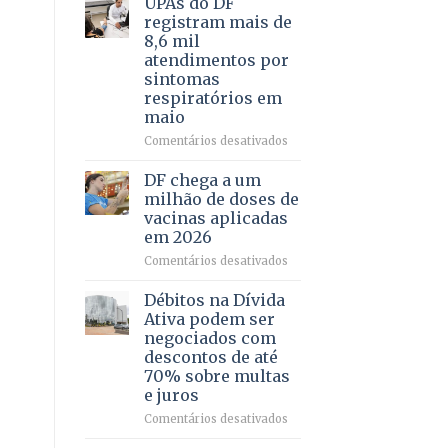
UPAs do DF
por
para
registram mais de
meio
regularização
8,6 mil
de
de
atendimentos por
jogos
64
sintomas
imóveis
respiratórios em
rurais
maio
no
Pinheiral,
em
Comentários desativados
em
UPAs
São
do
DF chega a um
Sebastião
DF
milhão de doses de
registram
vacinas aplicadas
mais
em 2026
de
8,6
em
Comentários desativados
mil
DF
atendimentos
chega
Débitos na Dívida
por
a
Ativa podem ser
sintomas
um
negociados com
respiratórios
milhão
descontos de até
em
de
70% sobre multas
maio
doses
e juros
de
vacinas
em
Comentários desativados
aplicadas
Débitos
em