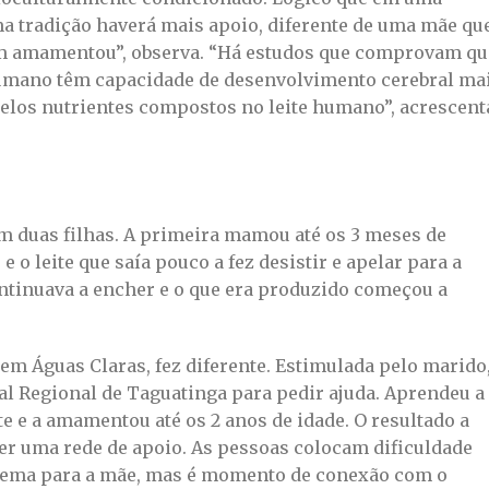
a tradição haverá mais apoio, diferente de uma mãe qu
m amamentou”, observa. “Há estudos que comprovam qu
umano têm capacidade de desenvolvimento cerebral ma
pelos nutrientes compostos no leite humano”, acrescent
tem duas filhas. A primeira mamou até os 3 meses de
e o leite que saía pouco a fez desistir e apelar para a
ntinuava a encher e o que era produzido começou a
 em Águas Claras, fez diferente. Estimulada pelo marido
al Regional de Taguatinga para pedir ajuda. Aprendeu a
ite e a amamentou até os 2 anos de idade. O resultado a
 ter uma rede de apoio. As pessoas colocam dificuldade
ema para a mãe, mas é momento de conexão com o