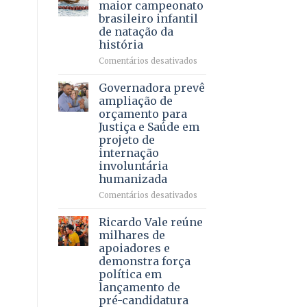
DF
maior campeonato
vida
mantém
brasileiro infantil
a
patamar
de natação da
pacientes
histórico
história
e
movimenta
em
Comentários desativados
R$
Brasília
5,8
recebe
Governadora prevê
bilhões
o
ampliação de
em
maior
orçamento para
2025
campeonato
Justiça e Saúde em
brasileiro
projeto de
infantil
internação
de
involuntária
natação
humanizada
da
história
em
Comentários desativados
Governadora
prevê
Ricardo Vale reúne
ampliação
milhares de
de
apoiadores e
orçamento
demonstra força
para
política em
Justiça
lançamento de
e
pré-candidatura
Saúde