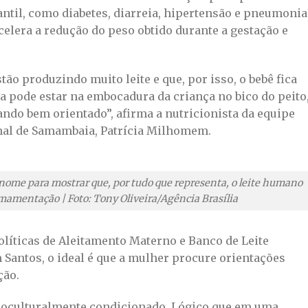
ntil, como diabetes, diarreia, hipertensão e pneumonia
elera a redução do peso obtido durante a gestação e
o produzindo muito leite e que, por isso, o bebê fica
a pode estar na embocadura da criança no bico do peito
ando bem orientado”, afirma a nutricionista da equipe
nal de Samambaia, Patrícia Milhomem.
ome para mostrar que, por tudo que representa, o leite humano
amamentação | Foto: Tony Oliveira/Agência Brasília
líticas de Aleitamento Materno e Banco de Leite
 Santos, o ideal é que a mulher procure orientações
ção.
cioculturalmente condicionado. Lógico que em uma