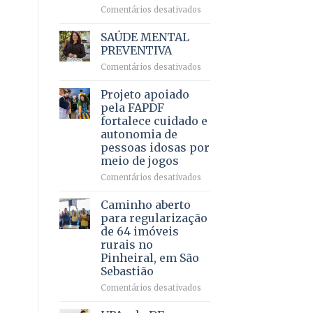
em
em
Comentários desativados
projeto
Ricardo
de
Vale
SAÚDE MENTAL
internação
reúne
PREVENTIVA
involuntária
milhares
humanizada
em
Comentários desativados
de
SAÚDE
apoiadores
MENTAL
Projeto apoiado
e
PREVENTIVA
demonstra
pela FAPDF
força
fortalece cuidado e
política
autonomia de
em
pessoas idosas por
lançamento
meio de jogos
de
pré-
em
Comentários desativados
candidatura
Projeto
apoiado
Caminho aberto
pela
para regularização
FAPDF
de 64 imóveis
fortalece
rurais no
cuidado
Pinheiral, em São
e
Sebastião
autonomia
de
em
Comentários desativados
pessoas
Caminho
idosas
aberto