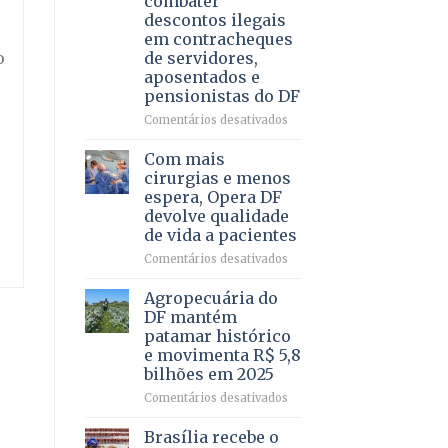
combater
4
descontos ilegais
–
em contracheques
Vista
de servidores,
o
Bela
aposentados e
pensionistas do DF
em
Comentários desativados
Deputado
Ricardo
Com mais
Vale
cirurgias e menos
apresenta
espera, Opera DF
projeto
devolve qualidade
para
de vida a pacientes
combater
descontos
em
Comentários desativados
ilegais
Com
em
mais
Agropecuária do
contracheques
cirurgias
DF mantém
de
e
patamar histórico
servidores,
menos
e movimenta R$ 5,8
aposentados
espera,
bilhões em 2025
e
Opera
pensionistas
DF
em
Comentários desativados
do
devolve
Agropecuária
DF
qualidade
do
Brasília recebe o
de