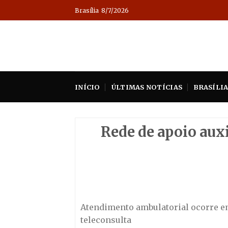
Skip
Brasília
8/7/2026
to
content
INÍCIO
ÚLTIMAS NOTÍCIAS
BRASÍLI
Rede de apoio aux
Atendimento ambulatorial ocorre em
teleconsulta