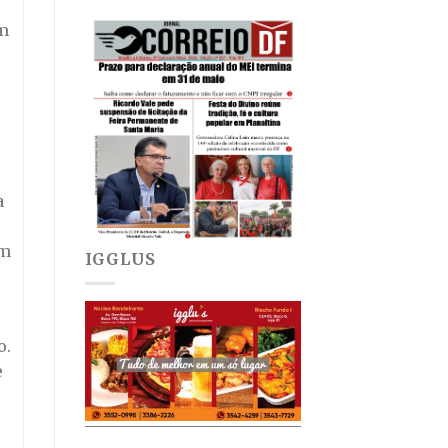
em
a
em
IGGLUS
o.
e