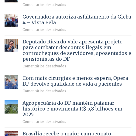
em
Comentários desativados
VOCÊ
CONHECE
Governadora autoriza asfaltamento da Gleba
ALGUÉM
4 – Vista Bela
QUE
em
Comentários desativados
PRECISA
Governadora
DE
autoriza
Deputado Ricardo Vale apresenta projeto
UMA
asfaltamento
PROFISSÃO?
para combater descontos ilegais em
da
contracheques de servidores, aposentados e
Gleba
pensionistas do DF
4
–
em
Comentários desativados
Vista
Deputado
Bela
Ricardo
Com mais cirurgias e menos espera, Opera
Vale
DF devolve qualidade de vida a pacientes
apresenta
em
Comentários desativados
projeto
Com
para
mais
Agropecuária do DF mantém patamar
combater
cirurgias
descontos
histórico e movimenta R$ 5,8 bilhões em
e
ilegais
2025
menos
em
em
Comentários desativados
espera,
contracheques
Agropecuária
Opera
de
do
DF
Brasília recebe o maior campeonato
servidores,