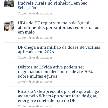
pela
de
imóveis rurais no Pinheiral, em São
FAPDF
pré-
Sebastião
fortalece
candidatura
em
Comentários desativados
cuidado
Caminho
e
aberto
autonomia
UPAs do DF registram mais de 8,6 mil
para
de
atendimentos por sintomas respiratórios
regularização
pessoas
em maio
de
idosas
em
Comentários desativados
64
por
UPAs
imóveis
meio
do
rurais
de
DF chega a um milhão de doses de vacinas
DF
no
jogos
aplicadas em 2026
registram
Pinheiral,
em
Comentários desativados
mais
em
DF
de
São
chega
Débitos na Dívida Ativa podem ser
8,6
Sebastião
a
mil
negociados com descontos de até 70%
um
atendimentos
sobre multas e juros
milhão
por
em
Comentários desativados
de
sintomas
Débitos
doses
respiratórios
na
de
Ricardo Vale apresenta projeto que obriga
em
Dívida
vacinas
maio
aviso pelo WhatsApp sobre falta de água,
Ativa
aplicadas
energia e coleta de lixo no DF
podem
em
em
Comentários desativados
ser
2026