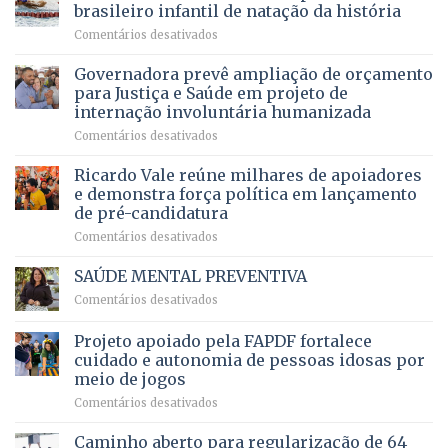
DF
devolve
aposentados
brasileiro infantil de natação da história
mantém
qualidade
e
em
Comentários desativados
patamar
de
pensionistas
Brasília
histórico
vida
do
recebe
Governadora prevê ampliação de orçamento
e
a
DF
o
movimenta
pacientes
para Justiça e Saúde em projeto de
maior
R$
internação involuntária humanizada
campeonato
5,8
em
Comentários desativados
brasileiro
bilhões
Governadora
infantil
em
prevê
de
Ricardo Vale reúne milhares de apoiadores
2025
ampliação
natação
e demonstra força política em lançamento
de
da
de pré-candidatura
orçamento
história
em
Comentários desativados
para
Ricardo
Justiça
Vale
e
SAÚDE MENTAL PREVENTIVA
reúne
Saúde
em
Comentários desativados
milhares
em
SAÚDE
de
projeto
MENTAL
Projeto apoiado pela FAPDF fortalece
apoiadores
de
PREVENTIVA
e
internação
cuidado e autonomia de pessoas idosas por
demonstra
involuntária
meio de jogos
força
humanizada
em
Comentários desativados
política
Projeto
em
apoiado
Caminho aberto para regularização de 64
lançamento