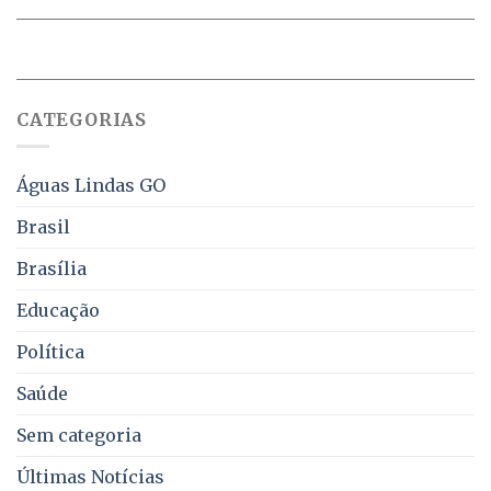
Ricardo
negociados
Vale
com
apresenta
descontos
projeto
de
que
até
obriga
70%
CATEGORIAS
aviso
sobre
pelo
multas
WhatsApp
e
sobre
juros
Águas Lindas GO
falta
de
Brasil
água,
energia
Brasília
e
coleta
Educação
de
lixo
no
Política
DF
Saúde
Sem categoria
Últimas Notícias