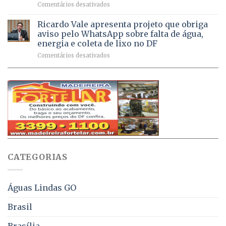
em
Comentários desativados
de
sintomas
Débitos
doses
respiratórios
na
de
Ricardo Vale apresenta projeto que obriga
em
Dívida
vacinas
maio
aviso pelo WhatsApp sobre falta de água,
Ativa
aplicadas
energia e coleta de lixo no DF
podem
em
em
Comentários desativados
ser
2026
Ricardo
negociados
Vale
com
apresenta
descontos
projeto
de
que
até
obriga
70%
aviso
sobre
pelo
multas
WhatsApp
e
sobre
juros
falta
CATEGORIAS
de
água,
energia
e
Águas Lindas GO
coleta
de
Brasil
lixo
no
Brasília