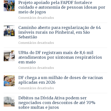
MENTAL
Projeto apoiado pela FAPDF fortalece
apoiadores
de
PREVENTIVA
e
internação
cuidado e autonomia de pessoas idosas por
demonstra
involuntária
meio de jogos
força
humanizada
em
Comentários desativados
política
Projeto
em
apoiado
Caminho aberto para regularização de 64
lançamento
pela
de
imóveis rurais no Pinheiral, em São
FAPDF
pré-
Sebastião
fortalece
candidatura
em
Comentários desativados
cuidado
Caminho
e
aberto
autonomia
UPAs do DF registram mais de 8,6 mil
para
de
atendimentos por sintomas respiratórios
regularização
pessoas
em maio
de
idosas
em
Comentários desativados
64
por
UPAs
imóveis
meio
do
rurais
de
DF chega a um milhão de doses de vacinas
DF
no
jogos
aplicadas em 2026
registram
Pinheiral,
em
Comentários desativados
mais
em
DF
de
São
chega
Débitos na Dívida Ativa podem ser
8,6
Sebastião
a
mil
negociados com descontos de até 70%
um
atendimentos
sobre multas e juros
milhão
por