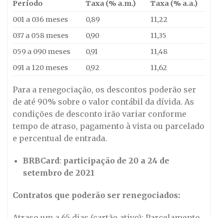
Período
Taxa (% a.m.)
Taxa (% a.a.)
001 a 036 meses
0,89
11,22
037 a 058 meses
0,90
11,35
059 a 090 meses
0,91
11,48
091 a 120 meses
0,92
11,62
Para a renegociação, os descontos poderão ser
de até 90% sobre o valor contábil da dívida. As
condições de desconto irão variar conforme
tempo de atraso, pagamento à vista ou parcelado
e percentual de entrada.
BRBCard
:
participação de 20 a 24 de
setembro de 2021
Contratos que poderão ser renegociados:
Atraso um a 65 dias (cartão ativo): Parcelamento