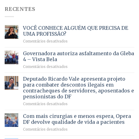
RECENTES
VOCÊ CONHECE ALGUÉM QUE PRECISA DE
UMA PROFISSÃO?
em
Comentários desativados
VOCÊ
CONHECE
Governadora autoriza asfaltamento da Gleba
ALGUÉM
4 – Vista Bela
QUE
em
Comentários desativados
PRECISA
Governadora
DE
autoriza
Deputado Ricardo Vale apresenta projeto
UMA
asfaltamento
PROFISSÃO?
para combater descontos ilegais em
da
contracheques de servidores, aposentados e
Gleba
pensionistas do DF
4
–
em
Comentários desativados
Vista
Deputado
Bela
Ricardo
Com mais cirurgias e menos espera, Opera
Vale
DF devolve qualidade de vida a pacientes
apresenta
em
Comentários desativados
projeto
Com
para