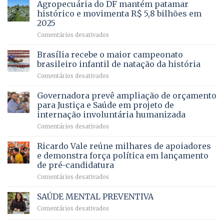
mais
Agropecuária do DF mantém patamar
combater
cirurgias
descontos
histórico e movimenta R$ 5,8 bilhões em
e
ilegais
2025
menos
em
em
Comentários desativados
espera,
contracheques
Agropecuária
Opera
de
do
DF
Brasília recebe o maior campeonato
servidores,
DF
devolve
aposentados
brasileiro infantil de natação da história
mantém
qualidade
e
em
Comentários desativados
patamar
de
pensionistas
Brasília
histórico
vida
do
recebe
Governadora prevê ampliação de orçamento
e
a
DF
o
movimenta
pacientes
para Justiça e Saúde em projeto de
maior
R$
internação involuntária humanizada
campeonato
5,8
em
Comentários desativados
brasileiro
bilhões
Governadora
infantil
em
prevê
de
Ricardo Vale reúne milhares de apoiadores
2025
ampliação
natação
e demonstra força política em lançamento
de
da
de pré-candidatura
orçamento
história
em
Comentários desativados
para
Ricardo
Justiça
Vale
e
SAÚDE MENTAL PREVENTIVA
reúne
Saúde
em
Comentários desativados
milhares
em
SAÚDE
de
projeto