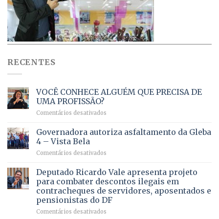
RECENTES
VOCÊ CONHECE ALGUÉM QUE PRECISA DE
UMA PROFISSÃO?
em
Comentários desativados
VOCÊ
CONHECE
Governadora autoriza asfaltamento da Gleba
ALGUÉM
4 – Vista Bela
QUE
em
Comentários desativados
PRECISA
Governadora
DE
autoriza
Deputado Ricardo Vale apresenta projeto
UMA
asfaltamento
PROFISSÃO?
para combater descontos ilegais em
da
contracheques de servidores, aposentados e
Gleba
pensionistas do DF
4
–
em
Comentários desativados