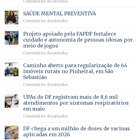
em
Comentários desativados
para
Ricardo
Justiça
Vale
e
SAÚDE MENTAL PREVENTIVA
reúne
Saúde
em
Comentários desativados
milhares
em
SAÚDE
de
projeto
MENTAL
Projeto apoiado pela FAPDF fortalece
apoiadores
de
PREVENTIVA
e
internação
cuidado e autonomia de pessoas idosas por
demonstra
involuntária
meio de jogos
força
humanizada
em
Comentários desativados
política
Projeto
em
apoiado
Caminho aberto para regularização de 64
lançamento
pela
de
imóveis rurais no Pinheiral, em São
FAPDF
pré-
Sebastião
fortalece
candidatura
em
Comentários desativados
cuidado
Caminho
e
aberto
autonomia
UPAs do DF registram mais de 8,6 mil
para
de
atendimentos por sintomas respiratórios
regularização
pessoas
em maio
de
idosas
em
Comentários desativados
64
por
UPAs
imóveis
meio
do
rurais
de
DF chega a um milhão de doses de vacinas
DF
no
jogos
aplicadas em 2026
registram
Pinheiral,