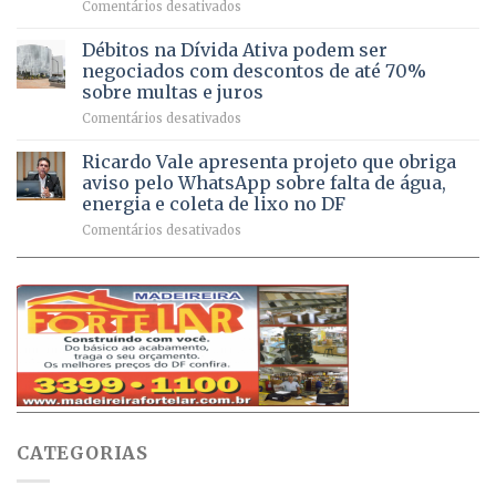
em
Comentários desativados
mais
em
DF
de
São
chega
Débitos na Dívida Ativa podem ser
8,6
Sebastião
a
mil
negociados com descontos de até 70%
um
atendimentos
sobre multas e juros
milhão
por
em
Comentários desativados
de
sintomas
Débitos
doses
respiratórios
na
de
Ricardo Vale apresenta projeto que obriga
em
Dívida
vacinas
maio
aviso pelo WhatsApp sobre falta de água,
Ativa
aplicadas
energia e coleta de lixo no DF
podem
em
em
Comentários desativados
ser
2026
Ricardo
negociados
Vale
com
apresenta
descontos
projeto
de
que
até
obriga
70%
aviso
sobre
pelo
multas
WhatsApp
e
sobre
juros
falta
CATEGORIAS
de
água,
energia