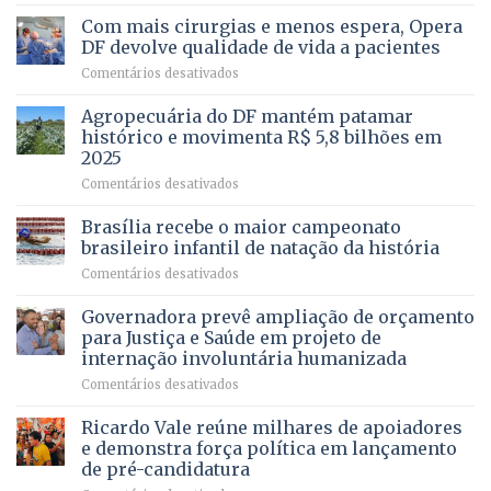
Vista
Deputado
Bela
Ricardo
Com mais cirurgias e menos espera, Opera
Vale
DF devolve qualidade de vida a pacientes
apresenta
em
Comentários desativados
projeto
Com
para
mais
Agropecuária do DF mantém patamar
combater
cirurgias
descontos
histórico e movimenta R$ 5,8 bilhões em
e
ilegais
2025
menos
em
em
Comentários desativados
espera,
contracheques
Agropecuária
Opera
de
do
DF
Brasília recebe o maior campeonato
servidores,
DF
devolve
aposentados
brasileiro infantil de natação da história
mantém
qualidade
e
em
Comentários desativados
patamar
de
pensionistas
Brasília
histórico
vida
do
recebe
Governadora prevê ampliação de orçamento
e
a
DF
o
movimenta
pacientes
para Justiça e Saúde em projeto de
maior
R$
internação involuntária humanizada
campeonato
5,8
em
Comentários desativados
brasileiro
bilhões
Governadora
infantil
em
prevê
de
Ricardo Vale reúne milhares de apoiadores
2025
ampliação
natação
e demonstra força política em lançamento
de
da
de pré-candidatura
orçamento
história