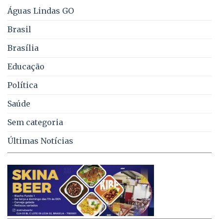
e
Águas Lindas GO
coleta
de
Brasil
lixo
no
Brasília
DF
Educação
Política
Saúde
Sem categoria
Últimas Notícias