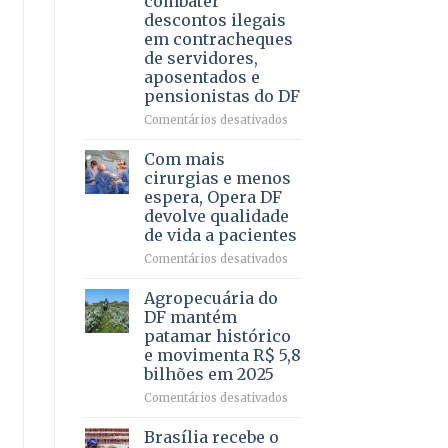
combater
4
descontos ilegais
–
em contracheques
Vista
de servidores,
Bela
aposentados e
pensionistas do DF
em
Comentários desativados
Deputado
Ricardo
Com mais
Vale
cirurgias e menos
apresenta
espera, Opera DF
projeto
devolve qualidade
para
de vida a pacientes
combater
descontos
em
Comentários desativados
ilegais
Com
em
mais
Agropecuária do
contracheques
cirurgias
DF mantém
de
e
patamar histórico
servidores,
menos
e movimenta R$ 5,8
aposentados
espera,
bilhões em 2025
e
Opera
pensionistas
DF
em
Comentários desativados
do
devolve
Agropecuária
DF
qualidade
do
Brasília recebe o
de