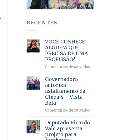
s
RECENTES
VOCÊ CONHECE
ALGUÉM QUE
PRECISA DE UMA
PROFISSÃO?
em
Comentários desativados
VOCÊ
CONHECE
Governadora
ALGUÉM
autoriza
QUE
asfaltamento da
PRECISA
Gleba 4 – Vista
DE
Bela
UMA
PROFISSÃO?
em
Comentários desativados
Governadora
autoriza
Deputado Ricardo
asfaltamento
Vale apresenta
da
projeto para
Gleba