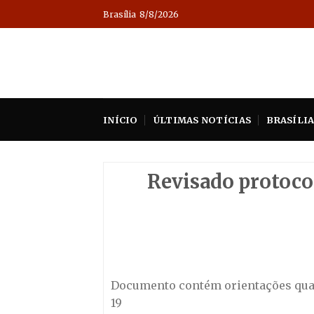
Skip
Brasília
8/8/2026
to
content
INÍCIO
ÚLTIMAS NOTÍCIAS
BRASÍLI
Revisado protocol
Documento contém orientações quan
19