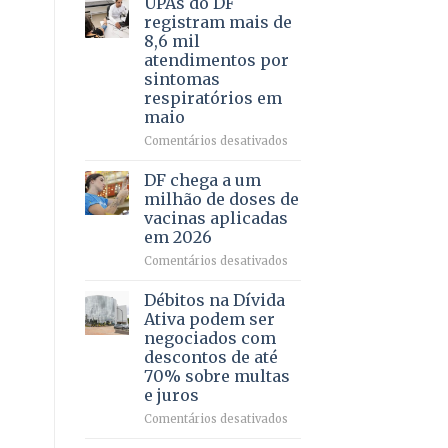
UPAs do DF
por
para
registram mais de
meio
regularização
8,6 mil
de
de
atendimentos por
jogos
64
sintomas
imóveis
respiratórios em
rurais
maio
no
Pinheiral,
em
Comentários desativados
em
UPAs
São
do
DF chega a um
Sebastião
DF
milhão de doses de
registram
vacinas aplicadas
mais
em 2026
de
8,6
em
Comentários desativados
mil
DF
atendimentos
chega
Débitos na Dívida
por
a
Ativa podem ser
sintomas
um
negociados com
respiratórios
milhão
descontos de até
em
de
70% sobre multas
maio
doses
e juros
de
vacinas
em
Comentários desativados
aplicadas
Débitos
em