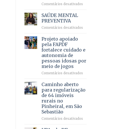
em
em
Comentários desativados
projeto
Ricardo
de
Vale
SAÚDE MENTAL
internação
reúne
PREVENTIVA
involuntária
milhares
humanizada
em
Comentários desativados
de
SAÚDE
apoiadores
MENTAL
Projeto apoiado
e
PREVENTIVA
demonstra
pela FAPDF
força
fortalece cuidado e
política
autonomia de
em
pessoas idosas por
lançamento
meio de jogos
de
pré-
em
Comentários desativados
candidatura
Projeto
apoiado
Caminho aberto
pela
para regularização
FAPDF
de 64 imóveis
fortalece
rurais no
cuidado
Pinheiral, em São
e
Sebastião
autonomia
de
em
Comentários desativados
pessoas
Caminho
idosas
aberto