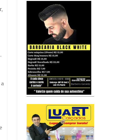
r,
.
 a
e