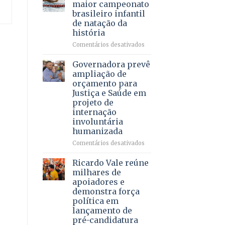
DF
maior campeonato
vida
mantém
brasileiro infantil
a
patamar
de natação da
pacientes
histórico
história
e
movimenta
em
Comentários desativados
R$
Brasília
5,8
recebe
Governadora prevê
bilhões
o
ampliação de
em
maior
orçamento para
2025
campeonato
Justiça e Saúde em
brasileiro
projeto de
infantil
internação
de
involuntária
natação
humanizada
da
história
em
Comentários desativados
Governadora
prevê
Ricardo Vale reúne
ampliação
milhares de
de
apoiadores e
orçamento
demonstra força
para
política em
Justiça
lançamento de
e
pré-candidatura
Saúde