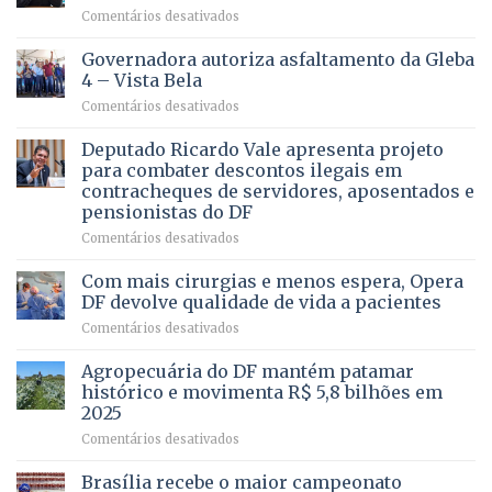
em
Comentários desativados
VOCÊ
CONHECE
Governadora autoriza asfaltamento da Gleba
ALGUÉM
4 – Vista Bela
QUE
em
Comentários desativados
PRECISA
Governadora
DE
autoriza
Deputado Ricardo Vale apresenta projeto
UMA
asfaltamento
PROFISSÃO?
para combater descontos ilegais em
da
contracheques de servidores, aposentados e
Gleba
pensionistas do DF
4
–
em
Comentários desativados
Vista
Deputado
Bela
Ricardo
Com mais cirurgias e menos espera, Opera
Vale
DF devolve qualidade de vida a pacientes
apresenta
em
Comentários desativados
projeto
Com
para
mais
Agropecuária do DF mantém patamar
combater
cirurgias
descontos
histórico e movimenta R$ 5,8 bilhões em
e
ilegais
2025
menos
em
em
Comentários desativados
espera,
contracheques
Agropecuária
Opera
de
do
DF
Brasília recebe o maior campeonato
servidores,