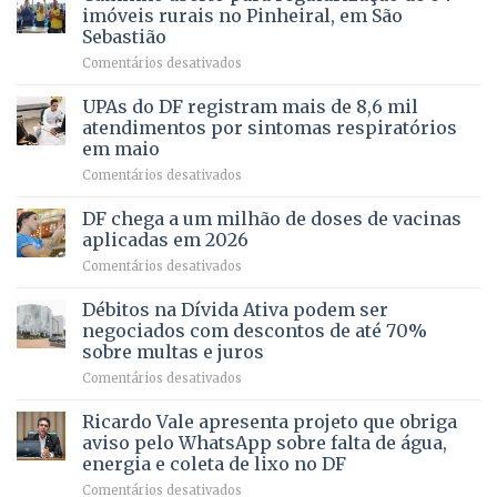
pela
de
imóveis rurais no Pinheiral, em São
FAPDF
pré-
Sebastião
fortalece
candidatura
em
Comentários desativados
cuidado
Caminho
e
aberto
autonomia
UPAs do DF registram mais de 8,6 mil
para
de
atendimentos por sintomas respiratórios
regularização
pessoas
em maio
de
idosas
em
Comentários desativados
64
por
UPAs
imóveis
meio
do
rurais
de
DF chega a um milhão de doses de vacinas
DF
no
jogos
aplicadas em 2026
registram
Pinheiral,
em
Comentários desativados
mais
em
DF
de
São
chega
Débitos na Dívida Ativa podem ser
8,6
Sebastião
a
mil
negociados com descontos de até 70%
um
atendimentos
sobre multas e juros
milhão
por
em
Comentários desativados
de
sintomas
Débitos
doses
respiratórios
na
de
Ricardo Vale apresenta projeto que obriga
em
Dívida
vacinas
maio
aviso pelo WhatsApp sobre falta de água,
Ativa
aplicadas
energia e coleta de lixo no DF
podem
em
em
Comentários desativados
ser
2026