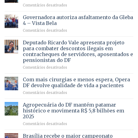
em
Comentários desativados
VOCÊ
CONHECE
Governadora autoriza asfaltamento da Gleba
ALGUÉM
4 – Vista Bela
QUE
em
Comentários desativados
PRECISA
Governadora
DE
autoriza
Deputado Ricardo Vale apresenta projeto
UMA
asfaltamento
PROFISSÃO?
para combater descontos ilegais em
da
contracheques de servidores, aposentados e
Gleba
pensionistas do DF
4
–
em
Comentários desativados
Vista
Deputado
Bela
Ricardo
Com mais cirurgias e menos espera, Opera
Vale
DF devolve qualidade de vida a pacientes
apresenta
em
Comentários desativados
projeto
Com
para
mais
Agropecuária do DF mantém patamar
combater
cirurgias
descontos
histórico e movimenta R$ 5,8 bilhões em
e
ilegais
2025
menos
em
em
Comentários desativados
espera,
contracheques
Agropecuária
Opera
de
do
DF
Brasília recebe o maior campeonato
servidores,