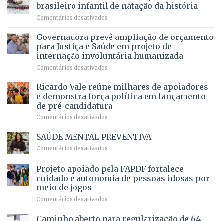
DF
devolve
aposentados
brasileiro infantil de natação da história
mantém
qualidade
e
em
Comentários desativados
patamar
de
pensionistas
Brasília
histórico
vida
do
recebe
Governadora prevê ampliação de orçamento
e
a
DF
o
movimenta
pacientes
para Justiça e Saúde em projeto de
maior
R$
internação involuntária humanizada
campeonato
5,8
em
Comentários desativados
brasileiro
bilhões
Governadora
infantil
em
prevê
de
Ricardo Vale reúne milhares de apoiadores
2025
ampliação
natação
e demonstra força política em lançamento
de
da
de pré-candidatura
orçamento
história
em
Comentários desativados
para
Ricardo
Justiça
Vale
e
SAÚDE MENTAL PREVENTIVA
reúne
Saúde
em
Comentários desativados
milhares
em
SAÚDE
de
projeto
MENTAL
Projeto apoiado pela FAPDF fortalece
apoiadores
de
PREVENTIVA
e
internação
cuidado e autonomia de pessoas idosas por
demonstra
involuntária
meio de jogos
força
humanizada
em
Comentários desativados
política
Projeto
em
apoiado
Caminho aberto para regularização de 64
lançamento