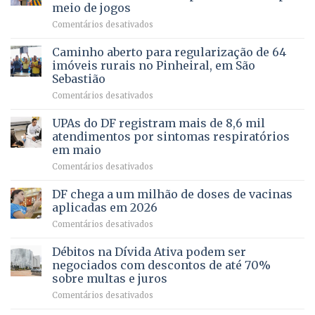
demonstra
involuntária
meio de jogos
força
humanizada
em
Comentários desativados
política
Projeto
em
apoiado
Caminho aberto para regularização de 64
lançamento
pela
de
imóveis rurais no Pinheiral, em São
FAPDF
pré-
Sebastião
fortalece
candidatura
em
Comentários desativados
cuidado
Caminho
e
aberto
autonomia
UPAs do DF registram mais de 8,6 mil
para
de
atendimentos por sintomas respiratórios
regularização
pessoas
em maio
de
idosas
em
Comentários desativados
64
por
UPAs
imóveis
meio
do
rurais
de
DF chega a um milhão de doses de vacinas
DF
no
jogos
aplicadas em 2026
registram
Pinheiral,
em
Comentários desativados
mais
em
DF
de
São
chega
Débitos na Dívida Ativa podem ser
8,6
Sebastião
a
mil
negociados com descontos de até 70%
um
atendimentos
sobre multas e juros
milhão
por
em
Comentários desativados
de
sintomas
Débitos
doses
respiratórios