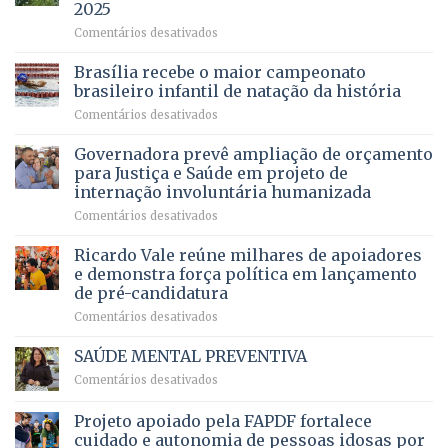
ilegais
2025
menos
em
em
Comentários desativados
espera,
contracheques
Agropecuária
Opera
de
do
DF
Brasília recebe o maior campeonato
servidores,
DF
devolve
aposentados
brasileiro infantil de natação da história
mantém
qualidade
e
em
Comentários desativados
patamar
de
pensionistas
Brasília
histórico
vida
do
recebe
Governadora prevê ampliação de orçamento
e
a
DF
o
movimenta
pacientes
para Justiça e Saúde em projeto de
maior
R$
internação involuntária humanizada
campeonato
5,8
em
Comentários desativados
brasileiro
bilhões
Governadora
infantil
em
prevê
de
Ricardo Vale reúne milhares de apoiadores
2025
ampliação
natação
e demonstra força política em lançamento
de
da
de pré-candidatura
orçamento
história
em
Comentários desativados
para
Ricardo
Justiça
Vale
e
SAÚDE MENTAL PREVENTIVA
reúne
Saúde
em
Comentários desativados
milhares
em
SAÚDE
de
projeto
MENTAL
Projeto apoiado pela FAPDF fortalece
apoiadores
de
PREVENTIVA
e
internação
cuidado e autonomia de pessoas idosas por