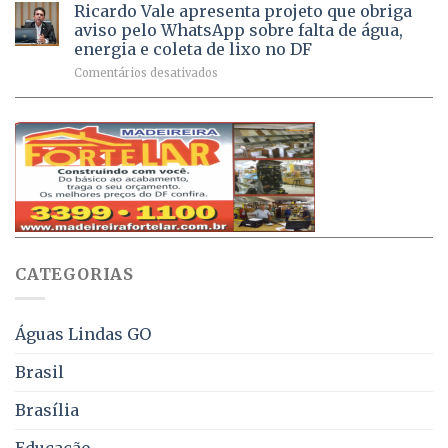
na
de
Ricardo Vale apresenta projeto que obriga
em
Dívida
vacinas
maio
aviso pelo WhatsApp sobre falta de água,
Ativa
aplicadas
energia e coleta de lixo no DF
podem
em
em
Comentários desativados
ser
2026
Ricardo
negociados
Vale
com
apresenta
descontos
projeto
de
que
até
obriga
70%
aviso
sobre
pelo
multas
WhatsApp
e
sobre
juros
falta
CATEGORIAS
de
água,
energia
e
Águas Lindas GO
coleta
de
Brasil
lixo
no
Brasília
DF