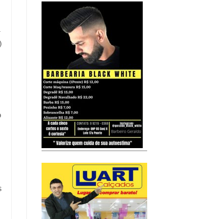
-
)
o
s