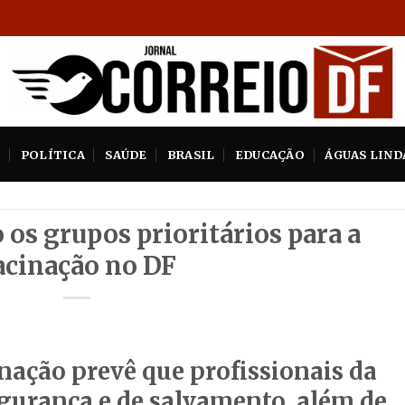
A
POLÍTICA
SAÚDE
BRASIL
EDUCAÇÃO
ÁGUAS LIND
 os grupos prioritários para a
acinação no DF
inação prevê que profissionais da
egurança e de salvamento, além de