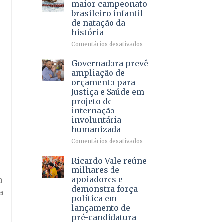
DF
maior campeonato
vida
mantém
brasileiro infantil
a
patamar
de natação da
pacientes
histórico
história
e
movimenta
em
Comentários desativados
R$
Brasília
5,8
recebe
Governadora prevê
bilhões
o
ampliação de
em
maior
orçamento para
2025
campeonato
Justiça e Saúde em
brasileiro
projeto de
infantil
internação
de
involuntária
natação
humanizada
da
história
em
Comentários desativados
Governadora
prevê
Ricardo Vale reúne
l
ampliação
milhares de
de
apoiadores e
a
orçamento
demonstra força
a
para
política em
Justiça
lançamento de
e
pré-candidatura
Saúde