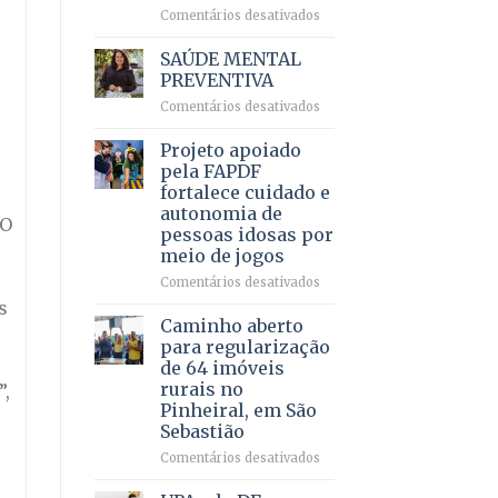
em
em
Comentários desativados
projeto
Ricardo
de
Vale
SAÚDE MENTAL
internação
reúne
PREVENTIVA
involuntária
milhares
humanizada
em
Comentários desativados
de
SAÚDE
apoiadores
MENTAL
Projeto apoiado
e
PREVENTIVA
demonstra
pela FAPDF
força
fortalece cuidado e
política
autonomia de
 O
em
pessoas idosas por
lançamento
meio de jogos
de
pré-
em
Comentários desativados
candidatura
Projeto
s
apoiado
Caminho aberto
pela
para regularização
FAPDF
de 64 imóveis
fortalece
rurais no
”,
cuidado
Pinheiral, em São
e
Sebastião
autonomia
de
em
Comentários desativados
pessoas
Caminho
idosas
aberto