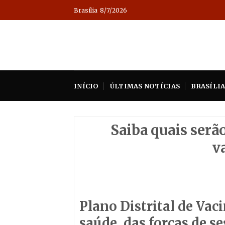
Skip
Brasília
8/7/2026
to
content
INÍCIO
ÚLTIMAS NOTÍCIAS
BRASÍLI
Saiba quais serão
v
Plano Distrital de Vac
saúde, das forças de s