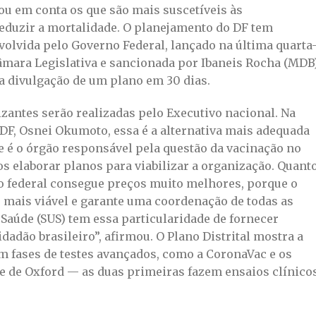
ou em conta os que são mais suscetíveis às
reduzir a mortalidade. O planejamento do DF tem
volvida pelo Governo Federal, lançado na última quarta
 Câmara Legislativa e sancionada por Ibaneis Rocha (MDB
 a divulgação de um plano em 30 dias.
zantes serão realizadas pelo Executivo nacional. Na
 DF, Osnei Okumoto, essa é a alternativa mais adequada
 é o órgão responsável pela questão da vacinação no
os elaborar planos para viabilizar a organização. Quant
no federal consegue preços muito melhores, porque o
 mais viável e garante uma coordenação de todas as
 Saúde (SUS) tem essa particularidade de fornecer
dadão brasileiro”, afirmou. O Plano Distrital mostra a
em fases de testes avançados, como a CoronaVac e os
 de Oxford — as duas primeiras fazem ensaios clínico