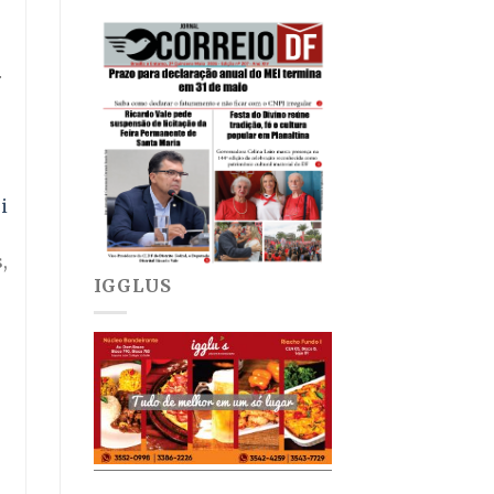
a
i
,
IGGLUS