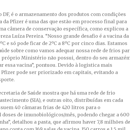
no DF, é o armazenamento dos produtos com condições
a da Pfizer é uma das que estão em processo final para
 uma câmera de conservação específica, como explicou a
ereza Luíza Pereira. “Nosso grande desafio é a vacina da
ºC e só pode ficar de 2ºC a 8ºC por cinco dias. Estamos
aúde sobre como vamos adequar nossa rede de frios par
o próprio Ministério não possui, dentro do seu armazém
essa vacina”, pontuou. Devido à logistica mais
Pfizer pode ser priorizado em capitais, evitando a
porte.
cretaria de Saúde mostra que há uma rede de frio
bastecimento (SIA), e outras oito, distribuídas em cada
ssuem 40 câmaras frias de 420 litros para o
 doses de imunobiológicos/mês, podendo chegar a 600
a”, detalhou a pasta, que afirmou haver 7,8 milhões d
no conta com 169 salas de vacina, 150 carros e 1,5 mil