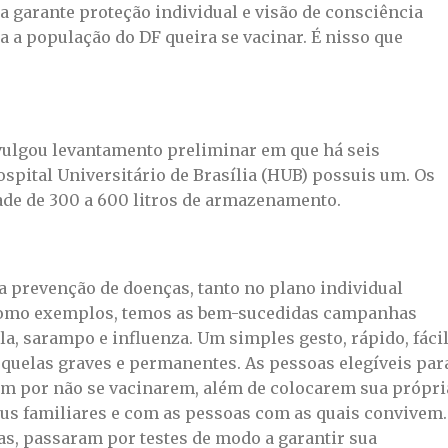
a garante proteção individual e visão de consciência
da a população do DF queira se vacinar. É nisso que
ivulgou levantamento preliminar em que há seis
spital Universitário de Brasília (HUB) possuis um. Os
e de 300 a 600 litros de armazenamento.
 prevenção de doenças, tanto no plano individual
. Como exemplos, temos as bem-sucedidas campanhas
ola, sarampo e influenza. Um simples gesto, rápido, fáci
equelas graves e permanentes. As pessoas elegíveis par
tam por não se vacinarem, além de colocarem sua própri
eus familiares e com as pessoas com as quais convivem.
das, passaram por testes de modo a garantir sua