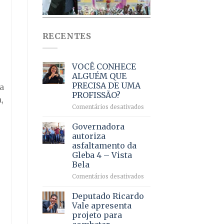
RECENTES
VOCÊ CONHECE
ALGUÉM QUE
PRECISA DE UMA
a
PROFISSÃO?
,
em
Comentários desativados
VOCÊ
CONHECE
Governadora
ALGUÉM
autoriza
QUE
asfaltamento da
PRECISA
Gleba 4 – Vista
DE
Bela
UMA
PROFISSÃO?
em
Comentários desativados
Governadora
autoriza
Deputado Ricardo
asfaltamento
Vale apresenta
e
da
projeto para
Gleba