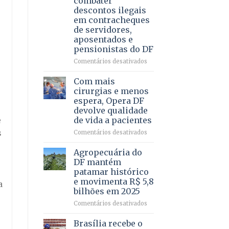
combater
4
descontos ilegais
–
em contracheques
Vista
de servidores,
Bela
aposentados e
pensionistas do DF
em
Comentários desativados
Deputado
Ricardo
Com mais
Vale
cirurgias e menos
apresenta
espera, Opera DF
projeto
devolve qualidade
para
e
de vida a pacientes
combater
descontos
s
em
Comentários desativados
ilegais
Com
em
mais
Agropecuária do
contracheques
cirurgias
DF mantém
de
e
patamar histórico
servidores,
menos
e movimenta R$ 5,8
a
aposentados
espera,
bilhões em 2025
e
Opera
pensionistas
DF
em
Comentários desativados
do
devolve
Agropecuária
DF
qualidade
do
Brasília recebe o
de