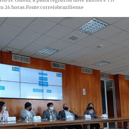
ovid-19. Ontem, a pasta registrou nove mortes e 737
m 24 horas.Fonte:correiobraziliense