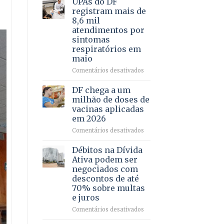
UPAs do DF
por
para
registram mais de
meio
regularização
8,6 mil
de
de
atendimentos por
jogos
64
sintomas
imóveis
respiratórios em
rurais
maio
no
Pinheiral,
em
Comentários desativados
em
UPAs
São
do
DF chega a um
Sebastião
DF
milhão de doses de
registram
vacinas aplicadas
mais
em 2026
de
8,6
em
Comentários desativados
mil
DF
atendimentos
chega
Débitos na Dívida
por
a
Ativa podem ser
sintomas
um
negociados com
respiratórios
milhão
descontos de até
em
de
70% sobre multas
maio
doses
e juros
de
vacinas
em
Comentários desativados
aplicadas
Débitos
em