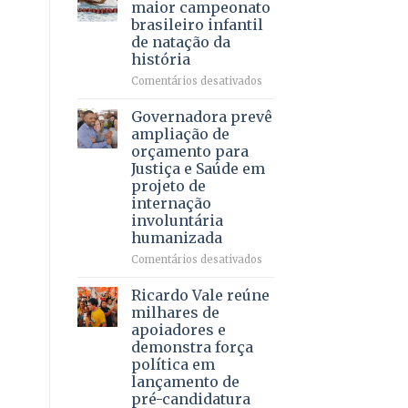
DF
maior campeonato
vida
mantém
brasileiro infantil
a
patamar
de natação da
pacientes
histórico
história
e
movimenta
em
Comentários desativados
R$
Brasília
5,8
recebe
Governadora prevê
bilhões
o
ampliação de
em
maior
orçamento para
2025
campeonato
Justiça e Saúde em
brasileiro
projeto de
infantil
internação
de
involuntária
natação
humanizada
da
história
em
Comentários desativados
Governadora
prevê
Ricardo Vale reúne
ampliação
milhares de
de
apoiadores e
orçamento
demonstra força
para
política em
Justiça
lançamento de
e
pré-candidatura
Saúde