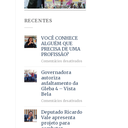
RECENTES
VOCÊ CONHECE
ALGUÉM QUE
PRECISA DE UMA
PROFISSÃO?
em
Comentários desativados
VOCÊ
CONHECE
Governadora
ALGUÉM
autoriza
QUE
asfaltamento da
PRECISA
Gleba 4 – Vista
DE
Bela
UMA
PROFISSÃO?
em
Comentários desativados
Governadora
autoriza
Deputado Ricardo
asfaltamento
Vale apresenta
da
projeto para
Gleba