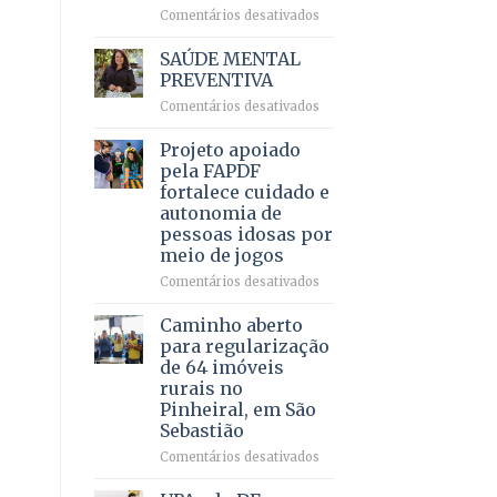
em
em
Comentários desativados
projeto
Ricardo
de
Vale
SAÚDE MENTAL
internação
reúne
PREVENTIVA
involuntária
milhares
humanizada
em
Comentários desativados
de
SAÚDE
apoiadores
MENTAL
Projeto apoiado
e
PREVENTIVA
demonstra
pela FAPDF
força
fortalece cuidado e
política
autonomia de
em
pessoas idosas por
lançamento
meio de jogos
de
pré-
em
Comentários desativados
candidatura
Projeto
apoiado
Caminho aberto
pela
para regularização
FAPDF
de 64 imóveis
fortalece
rurais no
cuidado
Pinheiral, em São
e
Sebastião
autonomia
de
em
Comentários desativados
pessoas
Caminho
idosas
aberto