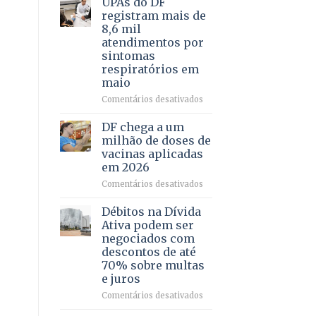
UPAs do DF
por
para
registram mais de
meio
regularização
8,6 mil
de
de
atendimentos por
jogos
64
sintomas
imóveis
respiratórios em
rurais
maio
no
Pinheiral,
em
Comentários desativados
em
UPAs
São
do
DF chega a um
Sebastião
DF
milhão de doses de
registram
vacinas aplicadas
mais
em 2026
de
8,6
em
Comentários desativados
mil
DF
atendimentos
chega
Débitos na Dívida
por
a
Ativa podem ser
sintomas
um
negociados com
respiratórios
milhão
descontos de até
em
de
70% sobre multas
maio
doses
e juros
de
vacinas
em
Comentários desativados
aplicadas
Débitos
em