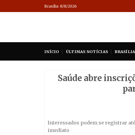
Skip
Brasília
8/8/2026
to
content
INÍCIO
ÚLTIMAS NOTÍCIAS
BRASÍLI
Saúde abre inscriç
par
Interessados podem se registrar até
imediato