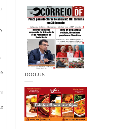
a
o
s
de
IGGLUS
Em
de