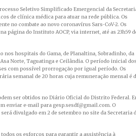
Processo Seletivo Simplificado Emergencial da Secretari
icos de clínica médica para atuar na rede pública. Os
rente no combate ao novo coronavírus Sars-CoV-2. Os
a página do Instituto AOCP, via internet, até as 23h59 d
o nos hospitais do Gama, de Planaltina, Sobradinho, da
 Asa Norte, Taguatinga e Ceilândia. O período inicial do
ses com possível prorrogação por igual período. Os
rária semanal de 20 horas cuja remuneração mensal é 
dem ser obtidos no Diário Oficial do Distrito Federal. 
em enviar e-mail para gesp.sesdf@gmail.com. O
 será divulgado em 2 de setembro no site da Secretaria 
 todos os esforços para garantir a assistência à