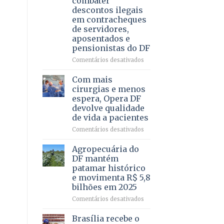
combater
4
descontos ilegais
–
em contracheques
Vista
de servidores,
Bela
aposentados e
pensionistas do DF
em
Comentários desativados
Deputado
Ricardo
Com mais
Vale
cirurgias e menos
apresenta
espera, Opera DF
projeto
devolve qualidade
para
de vida a pacientes
combater
descontos
em
Comentários desativados
ilegais
Com
em
mais
Agropecuária do
contracheques
cirurgias
DF mantém
de
e
patamar histórico
servidores,
menos
e movimenta R$ 5,8
aposentados
espera,
bilhões em 2025
e
Opera
pensionistas
DF
em
Comentários desativados
do
devolve
Agropecuária
DF
qualidade
do
Brasília recebe o
de