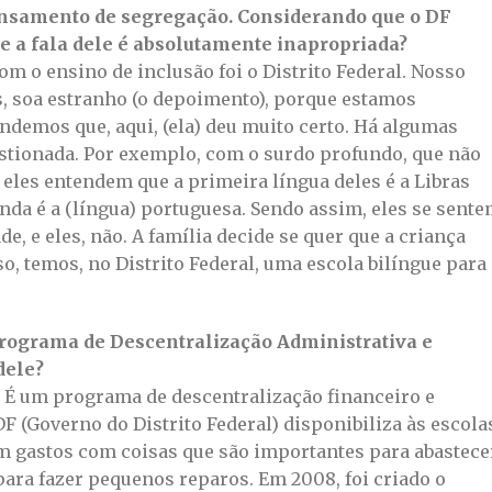
ensamento de segregação. Considerando que o DF
ue a fala dele é absolutamente inapropriada?
om o ensino de inclusão foi o Distrito Federal. Nosso
s, soa estranho (o depoimento), porque estamos
ndemos que, aqui, (ela) deu muito certo. Há algumas
estionada. Por exemplo, com o surdo profundo, que não
 eles entendem que a primeira língua deles é a Libras
unda é a (língua) portuguesa. Sendo assim, eles se sent
e, e eles, não. A família decide se quer que a criança
so, temos, no Distrito Federal, uma escola bilíngue para
Programa de Descentralização Administrativa e
dele?
a. É um programa de descentralização financeiro e
F (Governo do Distrito Federal) disponibiliza às escola
m gastos com coisas que são importantes para abastece
 para fazer pequenos reparos. Em 2008, foi criado o