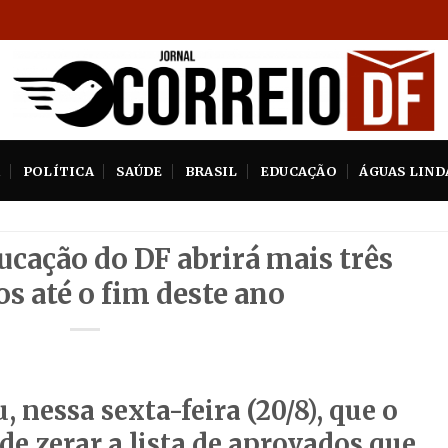
A
POLÍTICA
SAÚDE
BRASIL
EDUCAÇÃO
ÁGUAS LIND
ucação do DF abrirá mais três
s até o fim deste ano
 nessa sexta-feira (20/8), que o
de zerar a lista de aprovados que