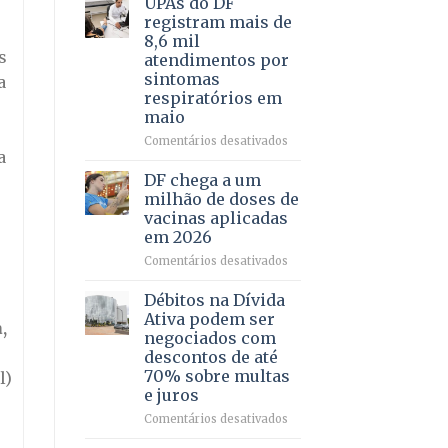
UPAs do DF
por
para
registram mais de
meio
regularização
8,6 mil
de
de
s
atendimentos por
jogos
64
sintomas
a
imóveis
respiratórios em
rurais
maio
no
Pinheiral,
em
Comentários desativados
em
a
UPAs
São
do
DF chega a um
Sebastião
DF
milhão de doses de
registram
vacinas aplicadas
mais
em 2026
de
8,6
em
Comentários desativados
mil
DF
atendimentos
chega
Débitos na Dívida
por
a
Ativa podem ser
,
sintomas
um
negociados com
respiratórios
milhão
descontos de até
em
de
70% sobre multas
l)
maio
doses
e juros
de
vacinas
em
Comentários desativados
aplicadas
Débitos
em