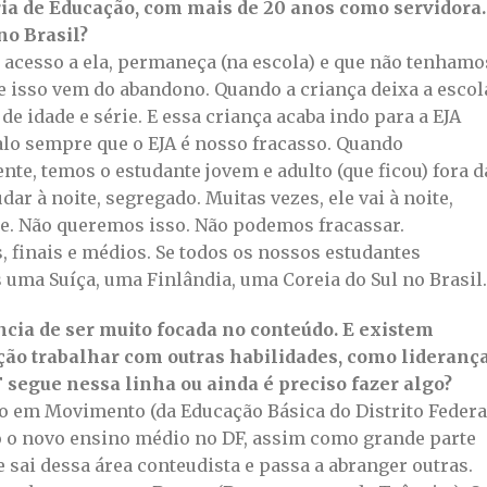
ria de Educação, com mais de 20 anos como servidora.
no Brasil?
 acesso a ela, permaneça (na escola) e que não tenhamo
ue isso vem do abandono. Quando a criança deixa a escol
de idade e série. E essa criança acaba indo para a EJA
falo sempre que o EJA é nosso fracasso. Quando
ente, temos o estudante jovem e adulto (que ficou) fora d
dar à noite, segregado. Muitas vezes, ele vai à noite,
mãe. Não queremos isso. Não podemos fracassar.
, finais e médios. Se todos os nossos estudantes
 uma Suíça, uma Finlândia, uma Coreia do Sul no Brasil.
ncia de ser muito focada no conteúdo. E existem
ção trabalhar com outras habilidades, como liderança
segue nessa linha ou ainda é preciso fazer algo?
lo em Movimento (da Educação Básica do Distrito Federa
o o novo ensino médio no DF, assim como grande parte
 sai dessa área conteudista e passa a abranger outras.