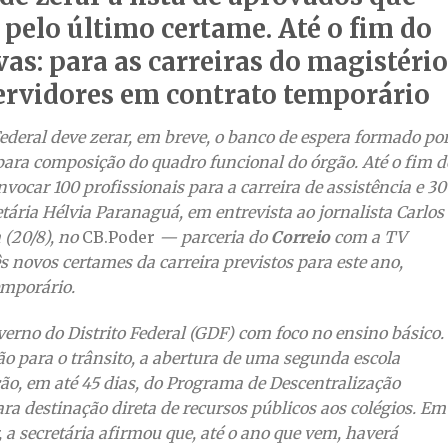
elo último certame. Até o fim do
as: para as carreiras do magistério
servidores em contrato temporário
Federal deve zerar, em breve, o banco de espera formado po
ara composição do quadro funcional do órgão. Até o fim d
vocar 100 profissionais para a carreira de assistência e 3
etária Hélvia Paranaguá, em entrevista ao jornalista Carlos
 (20/8), no
CB.Poder
— parceria do
Correio
com a TV
 novos certames da carreira previstos para este ano,
emporário.
erno do Distrito Federal (GDF) com foco no ensino básico.
ão para o trânsito, a abertura de uma segunda escola
ão, em até 45 dias, do Programa de Descentralização
ara destinação direta de recursos públicos aos colégios. Em
, a secretária afirmou que, até o ano que vem, haverá