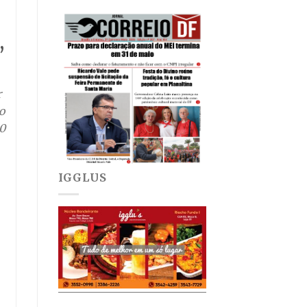
,
r
o
00
IGGLUS