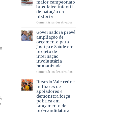
DF
maior campeonato
vida
mantém
brasileiro infantil
a
patamar
de natação da
pacientes
histórico
história
e
movimenta
em
Comentários desativados
R$
Brasília
5,8
recebe
Governadora prevê
bilhões
o
ampliação de
em
maior
orçamento para
2025
campeonato
Justiça e Saúde em
em
brasileiro
projeto de
infantil
internação
de
involuntária
natação
humanizada
da
história
em
Comentários desativados
Governadora
prevê
Ricardo Vale reúne
ampliação
milhares de
de
apoiadores e
orçamento
demonstra força
s,
para
política em
Justiça
r
lançamento de
e
pré-candidatura
Saúde