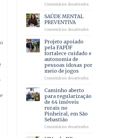
em
em
Comentários desativados
projeto
Ricardo
de
Vale
SAÚDE MENTAL
internação
reúne
PREVENTIVA
involuntária
milhares
humanizada
em
Comentários desativados
de
SAÚDE
apoiadores
MENTAL
Projeto apoiado
e
do
PREVENTIVA
demonstra
pela FAPDF
força
fortalece cuidado e
política
autonomia de
em
e
pessoas idosas por
lançamento
meio de jogos
de
pré-
em
Comentários desativados
o
candidatura
Projeto
apoiado
Caminho aberto
pela
de
para regularização
FAPDF
de 64 imóveis
fortalece
rurais no
cuidado
Pinheiral, em São
e
Sebastião
autonomia
de
em
Comentários desativados
pessoas
Caminho
idosas
aberto