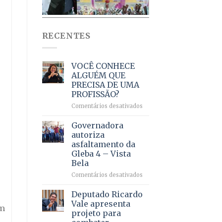
RECENTES
VOCÊ CONHECE
ALGUÉM QUE
PRECISA DE UMA
PROFISSÃO?
em
Comentários desativados
VOCÊ
CONHECE
Governadora
ALGUÉM
autoriza
QUE
asfaltamento da
PRECISA
Gleba 4 – Vista
DE
Bela
UMA
PROFISSÃO?
em
Comentários desativados
Governadora
autoriza
Deputado Ricardo
asfaltamento
Vale apresenta
em
da
projeto para
Gleba