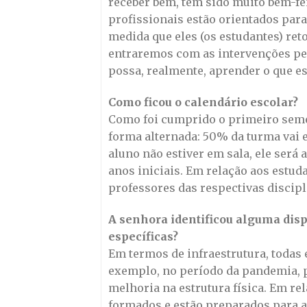
receber bem, tem sido muito bem-fei
profissionais estão orientados para
medida que eles (os estudantes) ret
entraremos com as intervenções pe
possa, realmente, aprender o que est
Como ficou o calendário escolar?
Como foi cumprido o primeiro semest
forma alternada: 50% da turma vai
aluno não estiver em sala, ele ser
anos iniciais. Em relação aos estud
professores das respectivas discipl
A senhora identificou alguma disp
específicas?
Em termos de infraestrutura, todas 
exemplo, no período da pandemia, p
melhoria na estrutura física. Em re
formados e estão preparados para 