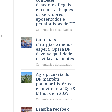
combater
4
descontos ilegais
–
em contracheques
Vista
de servidores,
Bela
aposentados e
pensionistas do DF
em
Comentários desativados
Deputado
o
Ricardo
Com mais
Vale
cirurgias e menos
apresenta
espera, Opera DF
projeto
devolve qualidade
para
de vida a pacientes
combater
descontos
em
Comentários desativados
ilegais
Com
em
mais
Agropecuária do
contracheques
cirurgias
DF mantém
de
e
patamar histórico
servidores,
menos
e movimenta R$ 5,8
aposentados
espera,
bilhões em 2025
e
Opera
pensionistas
DF
em
Comentários desativados
do
devolve
Agropecuária
DF
qualidade
do
Brasília recebe o
de