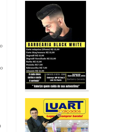
do
do
a