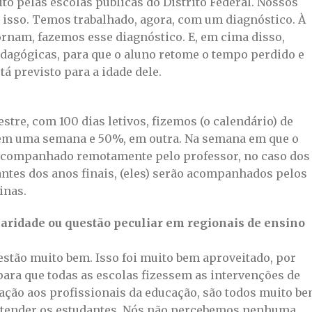
to pelas escolas públicas do Distrito Federal. Nossos
 isso. Temos trabalhado, agora, com um diagnóstico. À
ornam, fazemos esse diagnóstico. E, em cima disso,
dagógicas, para que o aluno retome o tempo perdido e
á previsto para a idade dele.
re, com 100 dias letivos, fizemos (o calendário) de
 em uma semana e 50%, em outra. Na semana em que o
á acompanhado remotamente pelo professor, no caso dos
antes dos anos finais, (eles) serão acompanhados pelos
inas.
aridade ou questão peculiar em regionais de ensino
estão muito bem. Isso foi muito bem aproveitado, por
ara que todas as escolas fizessem as intervenções de
lação aos profissionais da educação, são todos muito b
atender os estudantes. Nós não percebemos nenhuma