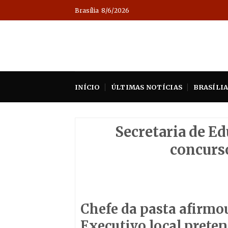
Skip
Brasília
8/6/2026
to
content
INÍCIO
ÚLTIMAS NOTÍCIAS
BRASÍLI
Secretaria de Ed
concurso
Chefe da pasta afirmou,
Executivo local preten