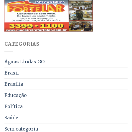
projeto
de
que
até
obriga
70%
aviso
sobre
pelo
multas
WhatsApp
e
sobre
juros
falta
CATEGORIAS
de
água,
energia
e
Águas Lindas GO
coleta
de
Brasil
lixo
no
Brasília
DF
Educação
Política
Saúde
Sem categoria