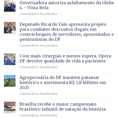
CONHECE
Governadora autoriza asfaltamento da Gleba
ALGUÉM
4 – Vista Bela
QUE
em
Comentários desativados
PRECISA
Governadora
DE
autoriza
Deputado Ricardo Vale apresenta projeto
UMA
asfaltamento
PROFISSÃO?
para combater descontos ilegais em
da
contracheques de servidores, aposentados e
Gleba
pensionistas do DF
4
–
em
Comentários desativados
Vista
Deputado
Bela
Ricardo
Com mais cirurgias e menos espera, Opera
Vale
DF devolve qualidade de vida a pacientes
apresenta
em
Comentários desativados
projeto
Com
para
mais
Agropecuária do DF mantém patamar
combater
cirurgias
descontos
histórico e movimenta R$ 5,8 bilhões em
e
ilegais
2025
menos
em
em
Comentários desativados
espera,
contracheques
Agropecuária
Opera
de
do
DF
Brasília recebe o maior campeonato
servidores,
DF
devolve
aposentados
brasileiro infantil de natação da história
mantém
qualidade
e
em
Comentários desativados
patamar
de
pensionistas