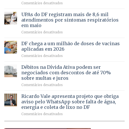
em
Comentários desativados
cuidado
Caminho
e
aberto
autonomia
UPAs do DF registram mais de 8,6 mil
para
de
atendimentos por sintomas respiratórios
regularização
pessoas
em maio
de
idosas
em
Comentários desativados
64
por
UPAs
imóveis
meio
do
rurais
de
DF chega a um milhão de doses de vacinas
DF
no
jogos
aplicadas em 2026
registram
Pinheiral,
em
Comentários desativados
mais
em
DF
de
São
chega
Débitos na Dívida Ativa podem ser
8,6
Sebastião
a
mil
negociados com descontos de até 70%
um
atendimentos
sobre multas e juros
milhão
por
em
Comentários desativados
de
sintomas
Débitos
doses
respiratórios
na
de
Ricardo Vale apresenta projeto que obriga
em
Dívida
vacinas
maio
aviso pelo WhatsApp sobre falta de água,
Ativa
aplicadas
energia e coleta de lixo no DF
podem
em
em
Comentários desativados
ser
2026
Ricardo
negociados
Vale
com
apresenta
descontos