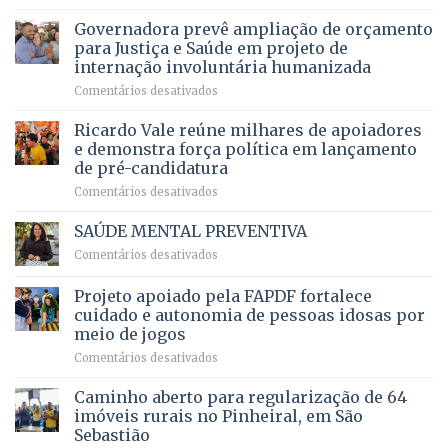
Brasília
histórico
vida
do
recebe
Governadora prevê ampliação de orçamento
e
a
DF
o
movimenta
pacientes
para Justiça e Saúde em projeto de
maior
R$
internação involuntária humanizada
campeonato
5,8
em
Comentários desativados
brasileiro
bilhões
Governadora
infantil
em
prevê
de
Ricardo Vale reúne milhares de apoiadores
2025
ampliação
natação
e demonstra força política em lançamento
de
da
de pré-candidatura
orçamento
história
em
Comentários desativados
para
Ricardo
Justiça
Vale
e
SAÚDE MENTAL PREVENTIVA
reúne
Saúde
em
Comentários desativados
milhares
em
SAÚDE
de
projeto
MENTAL
Projeto apoiado pela FAPDF fortalece
apoiadores
de
PREVENTIVA
e
internação
cuidado e autonomia de pessoas idosas por
demonstra
involuntária
meio de jogos
força
humanizada
em
Comentários desativados
política
Projeto
em
apoiado
Caminho aberto para regularização de 64
lançamento
pela
de
imóveis rurais no Pinheiral, em São
FAPDF
pré-
Sebastião
fortalece
candidatura