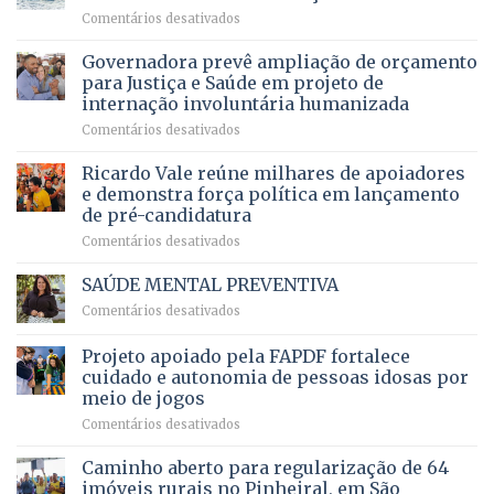
mantém
qualidade
e
em
Comentários desativados
patamar
de
pensionistas
Brasília
histórico
vida
do
recebe
Governadora prevê ampliação de orçamento
e
a
DF
o
movimenta
pacientes
para Justiça e Saúde em projeto de
maior
R$
internação involuntária humanizada
campeonato
5,8
em
Comentários desativados
brasileiro
bilhões
Governadora
infantil
em
prevê
de
Ricardo Vale reúne milhares de apoiadores
2025
ampliação
natação
e demonstra força política em lançamento
de
da
de pré-candidatura
orçamento
história
em
Comentários desativados
para
Ricardo
Justiça
Vale
e
SAÚDE MENTAL PREVENTIVA
reúne
Saúde
em
Comentários desativados
milhares
em
SAÚDE
de
projeto
MENTAL
Projeto apoiado pela FAPDF fortalece
apoiadores
de
PREVENTIVA
e
internação
cuidado e autonomia de pessoas idosas por
demonstra
involuntária
meio de jogos
força
humanizada
em
Comentários desativados
política
Projeto
em
apoiado
Caminho aberto para regularização de 64
lançamento
pela
de
imóveis rurais no Pinheiral, em São