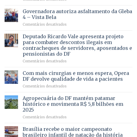
VOCÊ
CONHECE
Governadora autoriza asfaltamento da Gleba
ALGUÉM
4 – Vista Bela
QUE
em
Comentários desativados
PRECISA
Governadora
DE
autoriza
Deputado Ricardo Vale apresenta projeto
UMA
asfaltamento
PROFISSÃO?
para combater descontos ilegais em
da
contracheques de servidores, aposentados e
Gleba
pensionistas do DF
4
–
em
Comentários desativados
Vista
Deputado
Bela
Ricardo
Com mais cirurgias e menos espera, Opera
Vale
DF devolve qualidade de vida a pacientes
apresenta
em
Comentários desativados
projeto
Com
para
mais
Agropecuária do DF mantém patamar
combater
cirurgias
descontos
histórico e movimenta R$ 5,8 bilhões em
e
ilegais
2025
menos
em
em
Comentários desativados
espera,
contracheques
Agropecuária
Opera
de
do
DF
Brasília recebe o maior campeonato
servidores,
DF
devolve
aposentados
brasileiro infantil de natação da história