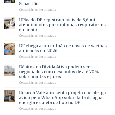
FAPDF
pré-
Sebastião
fortalece
candidatura
em
Comentários desativados
cuidado
Caminho
e
aberto
autonomia
UPAs do DF registram mais de 8,6 mil
para
de
atendimentos por sintomas respiratórios
regularização
pessoas
em maio
de
idosas
em
Comentários desativados
64
por
UPAs
imóveis
meio
do
rurais
de
DF chega a um milhão de doses de vacinas
DF
no
jogos
aplicadas em 2026
registram
Pinheiral,
em
Comentários desativados
mais
em
DF
de
São
chega
Débitos na Dívida Ativa podem ser
8,6
Sebastião
a
mil
negociados com descontos de até 70%
um
atendimentos
sobre multas e juros
milhão
por
em
Comentários desativados
de
sintomas
Débitos
doses
respiratórios
na
de
Ricardo Vale apresenta projeto que obriga
em
Dívida
vacinas
maio
aviso pelo WhatsApp sobre falta de água,
Ativa
aplicadas
energia e coleta de lixo no DF
podem
em
em
Comentários desativados
ser
2026
Ricardo
negociados