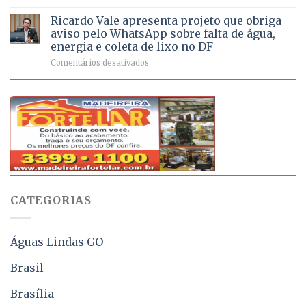
Débitos
doses
respiratórios
na
de
Ricardo Vale apresenta projeto que obriga
em
Dívida
vacinas
maio
aviso pelo WhatsApp sobre falta de água,
Ativa
aplicadas
energia e coleta de lixo no DF
podem
em
em
Comentários desativados
ser
2026
Ricardo
negociados
Vale
com
apresenta
descontos
projeto
de
que
até
obriga
70%
aviso
sobre
pelo
multas
WhatsApp
e
sobre
juros
falta
CATEGORIAS
de
água,
energia
e
Águas Lindas GO
coleta
de
Brasil
lixo
no
Brasília
DF