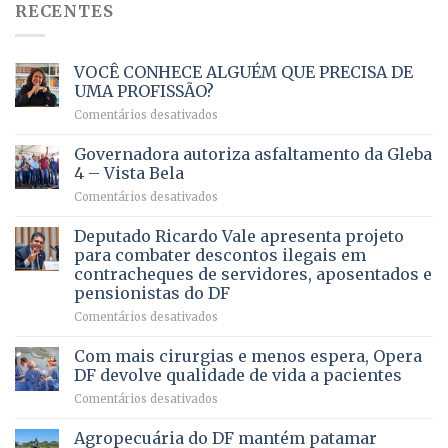
RECENTES
VOCÊ CONHECE ALGUÉM QUE PRECISA DE
UMA PROFISSÃO?
em
Comentários desativados
VOCÊ
CONHECE
Governadora autoriza asfaltamento da Gleba
ALGUÉM
4 – Vista Bela
QUE
em
Comentários desativados
PRECISA
Governadora
DE
autoriza
Deputado Ricardo Vale apresenta projeto
UMA
asfaltamento
PROFISSÃO?
para combater descontos ilegais em
da
contracheques de servidores, aposentados e
Gleba
pensionistas do DF
4
–
em
Comentários desativados
Vista
Deputado
Bela
Ricardo
Com mais cirurgias e menos espera, Opera
Vale
DF devolve qualidade de vida a pacientes
apresenta
em
Comentários desativados
projeto
Com
para
mais
Agropecuária do DF mantém patamar
combater