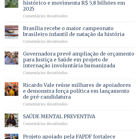
cirurgias
descontos
histórico e movimenta R$ 5,8 bilhões em
e
ilegais
2025
menos
em
em
Comentários desativados
espera,
contracheques
Agropecuária
Opera
de
do
DF
Brasília recebe o maior campeonato
servidores,
DF
devolve
aposentados
brasileiro infantil de natação da história
mantém
qualidade
e
em
Comentários desativados
patamar
de
pensionistas
Brasília
histórico
vida
do
recebe
Governadora prevê ampliação de orçamento
e
a
DF
o
movimenta
pacientes
para Justiça e Saúde em projeto de
maior
R$
internação involuntária humanizada
campeonato
5,8
em
Comentários desativados
brasileiro
bilhões
Governadora
infantil
em
prevê
de
Ricardo Vale reúne milhares de apoiadores
2025
ampliação
natação
e demonstra força política em lançamento
de
da
de pré-candidatura
orçamento
história
em
Comentários desativados
para
Ricardo
Justiça
Vale
e
SAÚDE MENTAL PREVENTIVA
reúne
Saúde
em
Comentários desativados
milhares
em
SAÚDE
de
projeto
MENTAL
Projeto apoiado pela FAPDF fortalece
apoiadores
de