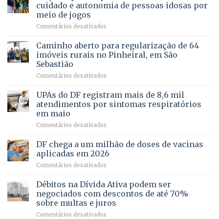
PREVENTIVA
e
internação
cuidado e autonomia de pessoas idosas por
demonstra
involuntária
meio de jogos
força
humanizada
em
Comentários desativados
política
Projeto
em
apoiado
Caminho aberto para regularização de 64
lançamento
pela
de
imóveis rurais no Pinheiral, em São
FAPDF
pré-
Sebastião
fortalece
candidatura
em
Comentários desativados
cuidado
Caminho
e
aberto
autonomia
UPAs do DF registram mais de 8,6 mil
para
de
atendimentos por sintomas respiratórios
regularização
pessoas
em maio
de
idosas
em
Comentários desativados
64
por
UPAs
imóveis
meio
do
rurais
de
DF chega a um milhão de doses de vacinas
DF
no
jogos
aplicadas em 2026
registram
Pinheiral,
em
Comentários desativados
mais
em
DF
de
São
chega
Débitos na Dívida Ativa podem ser
8,6
Sebastião
a
mil
negociados com descontos de até 70%
um
atendimentos
sobre multas e juros
milhão
por
em
Comentários desativados
de
sintomas