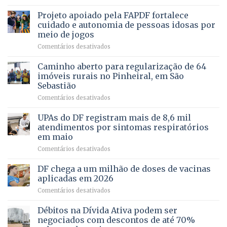
SAÚDE
de
projeto
MENTAL
Projeto apoiado pela FAPDF fortalece
apoiadores
de
PREVENTIVA
e
internação
cuidado e autonomia de pessoas idosas por
demonstra
involuntária
meio de jogos
força
humanizada
em
Comentários desativados
política
Projeto
em
apoiado
Caminho aberto para regularização de 64
lançamento
pela
de
imóveis rurais no Pinheiral, em São
FAPDF
pré-
Sebastião
fortalece
candidatura
em
Comentários desativados
cuidado
Caminho
e
aberto
autonomia
UPAs do DF registram mais de 8,6 mil
para
de
atendimentos por sintomas respiratórios
regularização
pessoas
em maio
de
idosas
em
Comentários desativados
64
por
UPAs
imóveis
meio
do
rurais
de
DF chega a um milhão de doses de vacinas
DF
no
jogos
aplicadas em 2026
registram
Pinheiral,
em
Comentários desativados
mais
em
DF
de
São
chega
Débitos na Dívida Ativa podem ser
8,6
Sebastião
a
mil
negociados com descontos de até 70%
um
atendimentos