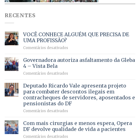
RECENTES
VOCÊ CONHECE ALGUÉM QUE PRECISA DE
UMA PROFISSÃO?
em
Comentários desativados
VOCÊ
CONHECE
Governadora autoriza asfaltamento da Gleba
ALGUÉM
4 – Vista Bela
QUE
em
Comentários desativados
PRECISA
Governadora
DE
autoriza
Deputado Ricardo Vale apresenta projeto
UMA
asfaltamento
PROFISSÃO?
para combater descontos ilegais em
da
contracheques de servidores, aposentados e
Gleba
pensionistas do DF
4
–
em
Comentários desativados
Vista
Deputado
Bela
Ricardo
Com mais cirurgias e menos espera, Opera
Vale
DF devolve qualidade de vida a pacientes
apresenta
em
Comentários desativados
projeto