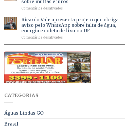
sobre multas e juros
milhão
por
em
Comentários desativados
de
sintomas
Débitos
doses
respiratórios
na
de
Ricardo Vale apresenta projeto que obriga
em
Dívida
vacinas
maio
aviso pelo WhatsApp sobre falta de água,
Ativa
aplicadas
energia e coleta de lixo no DF
podem
em
em
Comentários desativados
ser
2026
Ricardo
negociados
Vale
com
apresenta
descontos
projeto
de
que
até
obriga
70%
aviso
sobre
pelo
multas
WhatsApp
e
sobre
juros
falta
CATEGORIAS
de
água,
energia
e
Águas Lindas GO
coleta
de
Brasil
lixo