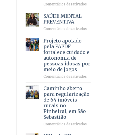
em
em
Comentários desativados
projeto
Ricardo
de
Vale
SAÚDE MENTAL
internação
reúne
PREVENTIVA
involuntária
milhares
humanizada
em
Comentários desativados
de
SAÚDE
apoiadores
MENTAL
Projeto apoiado
e
PREVENTIVA
demonstra
pela FAPDF
força
fortalece cuidado e
política
autonomia de
em
pessoas idosas por
lançamento
meio de jogos
de
pré-
em
Comentários desativados
candidatura
Projeto
apoiado
Caminho aberto
pela
para regularização
FAPDF
de 64 imóveis
fortalece
rurais no
cuidado
Pinheiral, em São
e
Sebastião
autonomia
de
em
Comentários desativados
pessoas
Caminho
idosas
aberto