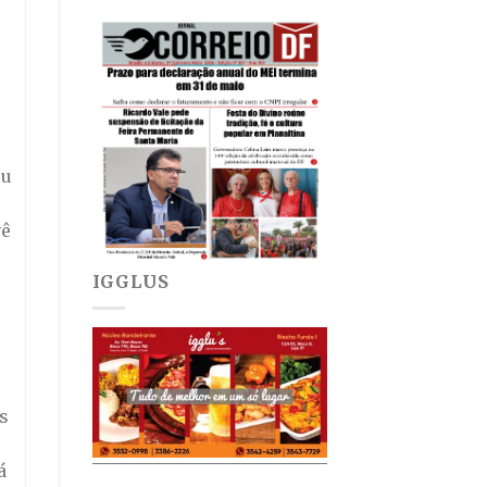
ou
vê
IGGLUS
s
á