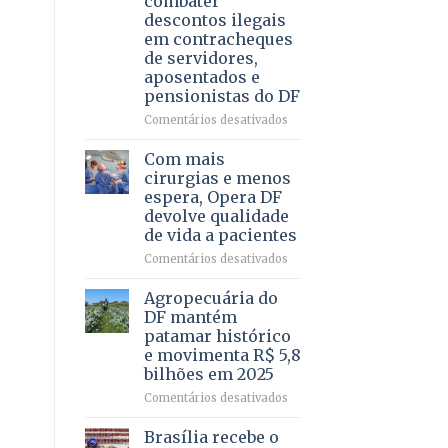
combater
4
descontos ilegais
–
em contracheques
Vista
de servidores,
Bela
aposentados e
pensionistas do DF
em
Comentários desativados
Deputado
Ricardo
Com mais
Vale
cirurgias e menos
apresenta
espera, Opera DF
projeto
devolve qualidade
para
de vida a pacientes
combater
descontos
em
Comentários desativados
ilegais
Com
em
mais
Agropecuária do
contracheques
cirurgias
DF mantém
de
e
patamar histórico
servidores,
menos
e movimenta R$ 5,8
aposentados
espera,
bilhões em 2025
e
Opera
pensionistas
DF
em
Comentários desativados
do
devolve
Agropecuária
DF
qualidade
do
Brasília recebe o
de