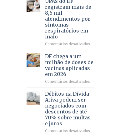
UPAs do DF
por
para
registram mais de
meio
regularização
8,6 mil
de
de
atendimentos por
jogos
64
sintomas
imóveis
respiratórios em
rurais
maio
no
Pinheiral,
em
Comentários desativados
em
UPAs
São
do
DF chega a um
Sebastião
DF
milhão de doses de
registram
vacinas aplicadas
mais
em 2026
de
8,6
em
Comentários desativados
mil
DF
atendimentos
chega
Débitos na Dívida
por
a
Ativa podem ser
sintomas
um
negociados com
respiratórios
milhão
descontos de até
em
de
70% sobre multas
maio
doses
e juros
de
vacinas
em
Comentários desativados
aplicadas
Débitos
em