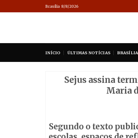
Skip
Brasília
8/8/2026
to
content
INÍCIO
ÚLTIMAS NOTÍCIAS
BRASÍLI
Sejus assina term
Maria d
Segundo o texto publi
escolas, espaços de re