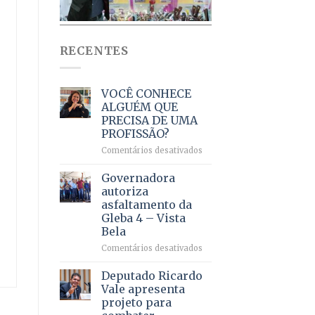
RECENTES
VOCÊ CONHECE
ALGUÉM QUE
PRECISA DE UMA
PROFISSÃO?
em
Comentários desativados
VOCÊ
CONHECE
Governadora
ALGUÉM
autoriza
QUE
asfaltamento da
PRECISA
Gleba 4 – Vista
DE
Bela
UMA
PROFISSÃO?
em
Comentários desativados
Governadora
autoriza
Deputado Ricardo
asfaltamento
Vale apresenta
da
projeto para
Gleba