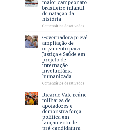
DF
maior campeonato
vida
mantém
brasileiro infantil
a
patamar
de natação da
pacientes
histórico
história
e
movimenta
em
Comentários desativados
R$
Brasília
5,8
recebe
Governadora prevê
bilhões
o
ampliação de
em
maior
orçamento para
2025
campeonato
Justiça e Saúde em
brasileiro
projeto de
infantil
internação
de
involuntária
natação
humanizada
da
história
em
Comentários desativados
Governadora
prevê
Ricardo Vale reúne
ampliação
milhares de
de
apoiadores e
orçamento
demonstra força
para
política em
Justiça
lançamento de
e
pré-candidatura
Saúde