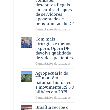
combater
4
descontos ilegais
–
em contracheques
Vista
de servidores,
Bela
aposentados e
pensionistas do DF
em
Comentários desativados
Deputado
Ricardo
Com mais
Vale
cirurgias e menos
apresenta
espera, Opera DF
projeto
devolve qualidade
para
de vida a pacientes
combater
descontos
em
Comentários desativados
ilegais
Com
em
mais
Agropecuária do
contracheques
cirurgias
DF mantém
de
e
patamar histórico
servidores,
menos
e movimenta R$ 5,8
aposentados
espera,
bilhões em 2025
e
Opera
pensionistas
DF
em
Comentários desativados
do
devolve
Agropecuária
DF
qualidade
do
Brasília recebe o
de