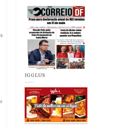
às
IGGLUS
o