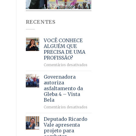
RECENTES
VOCÊ CONHECE
ALGUÉM QUE
PRECISA DE UMA
PROFISSÃO?
em
Comentários desativados
VOCÊ
CONHECE
Governadora
ALGUÉM
autoriza
QUE
asfaltamento da
PRECISA
Gleba 4 – Vista
DE
Bela
UMA
PROFISSÃO?
em
Comentários desativados
Governadora
autoriza
Deputado Ricardo
asfaltamento
Vale apresenta
da
projeto para
Gleba