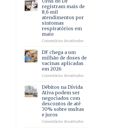
UPAs do DF
por
para
registram mais de
meio
regularização
8,6 mil
de
de
atendimentos por
jogos
64
sintomas
imóveis
respiratórios em
rurais
maio
no
Pinheiral,
em
Comentários desativados
em
UPAs
São
do
DF chega a um
Sebastião
DF
milhão de doses de
registram
vacinas aplicadas
mais
em 2026
de
8,6
em
Comentários desativados
mil
DF
atendimentos
chega
Débitos na Dívida
por
a
Ativa podem ser
sintomas
um
negociados com
respiratórios
milhão
descontos de até
em
de
70% sobre multas
maio
doses
e juros
de
vacinas
em
Comentários desativados
aplicadas
Débitos
em