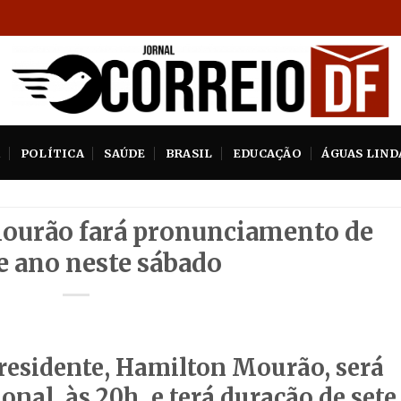
A
POLÍTICA
SAÚDE
BRASIL
EDUCAÇÃO
ÁGUAS LIND
ourão fará pronunciamento de
e ano neste sábado
presidente, Hamilton Mourão, será
onal, às 20h, e terá duração de sete