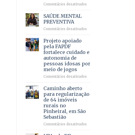
em
em
Comentários desativados
projeto
Ricardo
de
Vale
SAÚDE MENTAL
internação
reúne
PREVENTIVA
involuntária
milhares
humanizada
em
Comentários desativados
de
SAÚDE
apoiadores
MENTAL
Projeto apoiado
e
PREVENTIVA
demonstra
pela FAPDF
força
fortalece cuidado e
política
autonomia de
em
pessoas idosas por
lançamento
meio de jogos
de
pré-
em
Comentários desativados
candidatura
Projeto
apoiado
Caminho aberto
pela
para regularização
FAPDF
de 64 imóveis
fortalece
rurais no
cuidado
Pinheiral, em São
e
Sebastião
autonomia
de
em
Comentários desativados
pessoas
Caminho
idosas
aberto