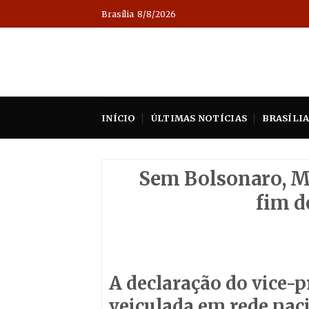
Skip
Brasília
8/8/2026
to
content
INÍCIO
ÚLTIMAS NOTÍCIAS
BRASÍLI
Sem Bolsonaro, M
fim d
A declaração do vice-
veiculada em rede naci