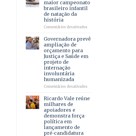
DF
maior campeonato
vida
mantém
brasileiro infantil
a
patamar
de natação da
pacientes
histórico
história
e
movimenta
em
Comentários desativados
R$
Brasília
5,8
recebe
Governadora prevê
bilhões
o
ampliação de
em
maior
orçamento para
2025
campeonato
Justiça e Saúde em
brasileiro
projeto de
infantil
internação
de
involuntária
natação
humanizada
da
história
em
Comentários desativados
Governadora
prevê
Ricardo Vale reúne
ampliação
milhares de
de
apoiadores e
orçamento
demonstra força
para
política em
Justiça
lançamento de
e
pré-candidatura
Saúde