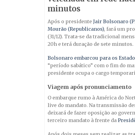
minutos
Após o presidente
Jair Bolsonaro (P
Mourão (Republicanos)
, fará um pr
(31/12). Trata-se da tradicional me
20h e terá duração de sete minutos.
Bolsonaro embarcou para os Estados 
“período sabático” com o fim do man
presidente ocupa o cargo temporar
Viagem após pronunciamento
O embarque rumo à América do Norte
live do mandato. Na transmissão de
deixará de fazer oposição ao govern
terceiro mandato à frente da
Presid
Após dois meses sem realizar as tr