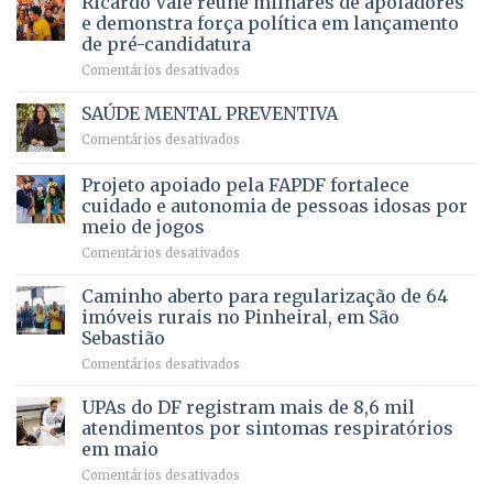
Ricardo Vale reúne milhares de apoiadores
ampliação
natação
e demonstra força política em lançamento
de
da
de pré-candidatura
orçamento
história
em
Comentários desativados
para
Ricardo
Justiça
Vale
e
SAÚDE MENTAL PREVENTIVA
reúne
Saúde
em
Comentários desativados
milhares
em
SAÚDE
de
projeto
MENTAL
Projeto apoiado pela FAPDF fortalece
apoiadores
de
PREVENTIVA
e
internação
cuidado e autonomia de pessoas idosas por
demonstra
involuntária
meio de jogos
força
humanizada
em
Comentários desativados
política
Projeto
em
apoiado
Caminho aberto para regularização de 64
lançamento
pela
de
imóveis rurais no Pinheiral, em São
FAPDF
pré-
Sebastião
fortalece
candidatura
em
Comentários desativados
cuidado
Caminho
e
aberto
autonomia
UPAs do DF registram mais de 8,6 mil
para
de
atendimentos por sintomas respiratórios
regularização
pessoas
em maio
de
idosas
em
Comentários desativados
64
por
UPAs