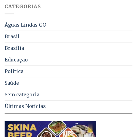
falta
CATEGORIAS
de
água,
energia
e
Águas Lindas GO
coleta
de
Brasil
lixo
no
Brasília
DF
Educação
Política
Saúde
Sem categoria
Últimas Notícias