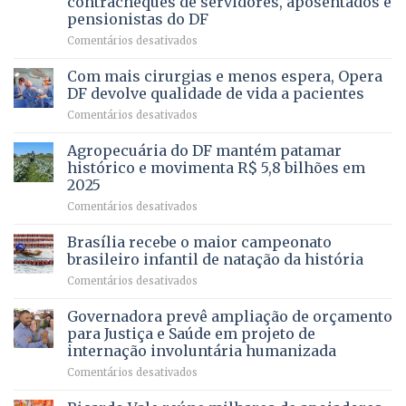
contracheques de servidores, aposentados e
Gleba
pensionistas do DF
4
–
em
Comentários desativados
Vista
Deputado
Bela
Ricardo
Com mais cirurgias e menos espera, Opera
Vale
DF devolve qualidade de vida a pacientes
apresenta
em
Comentários desativados
projeto
Com
para
mais
Agropecuária do DF mantém patamar
combater
cirurgias
descontos
histórico e movimenta R$ 5,8 bilhões em
e
ilegais
2025
menos
em
em
Comentários desativados
espera,
contracheques
Agropecuária
Opera
de
do
DF
Brasília recebe o maior campeonato
servidores,
DF
devolve
aposentados
brasileiro infantil de natação da história
mantém
qualidade
e
em
Comentários desativados
patamar
de
pensionistas
Brasília
histórico
vida
do
recebe
Governadora prevê ampliação de orçamento
e
a
DF
o
movimenta
pacientes
para Justiça e Saúde em projeto de
maior
R$
internação involuntária humanizada
campeonato
5,8
em
Comentários desativados
brasileiro
bilhões
Governadora
infantil
em
prevê
de
2025