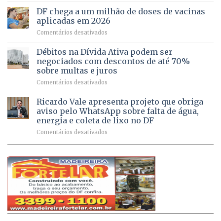
imóveis
meio
do
rurais
de
DF chega a um milhão de doses de vacinas
DF
no
jogos
aplicadas em 2026
registram
Pinheiral,
em
Comentários desativados
mais
em
DF
de
São
chega
Débitos na Dívida Ativa podem ser
8,6
Sebastião
a
mil
negociados com descontos de até 70%
um
atendimentos
sobre multas e juros
milhão
por
em
Comentários desativados
de
sintomas
Débitos
doses
respiratórios
na
de
Ricardo Vale apresenta projeto que obriga
em
Dívida
vacinas
maio
aviso pelo WhatsApp sobre falta de água,
Ativa
aplicadas
energia e coleta de lixo no DF
podem
em
em
Comentários desativados
ser
2026
Ricardo
negociados
Vale
com
apresenta
descontos
projeto
de
que
até
obriga
70%
aviso
sobre
pelo
multas
WhatsApp
e
sobre
juros