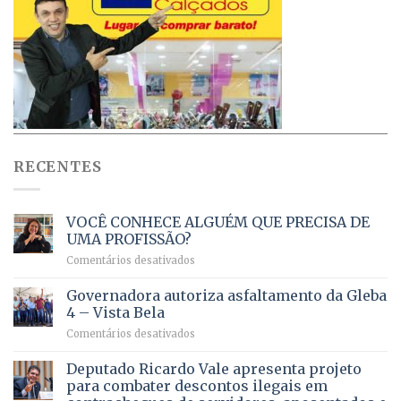
RECENTES
VOCÊ CONHECE ALGUÉM QUE PRECISA DE
UMA PROFISSÃO?
em
Comentários desativados
VOCÊ
CONHECE
Governadora autoriza asfaltamento da Gleba
ALGUÉM
4 – Vista Bela
QUE
em
Comentários desativados
PRECISA
Governadora
DE
autoriza
Deputado Ricardo Vale apresenta projeto
UMA
asfaltamento
PROFISSÃO?
para combater descontos ilegais em
da