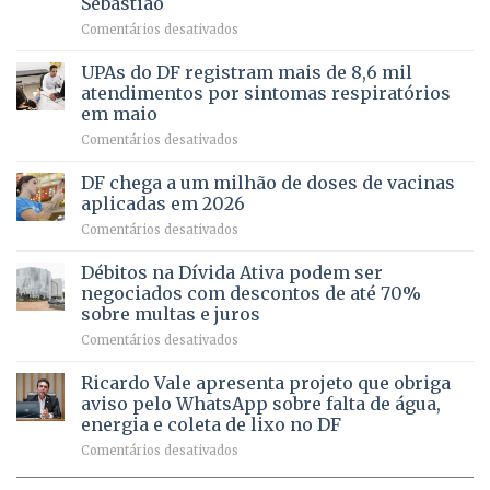
Sebastião
fortalece
candidatura
em
Comentários desativados
cuidado
Caminho
e
aberto
autonomia
UPAs do DF registram mais de 8,6 mil
para
de
atendimentos por sintomas respiratórios
regularização
pessoas
em maio
de
idosas
em
Comentários desativados
64
por
UPAs
imóveis
meio
do
rurais
de
DF chega a um milhão de doses de vacinas
DF
no
jogos
aplicadas em 2026
registram
Pinheiral,
em
Comentários desativados
mais
em
DF
de
São
chega
Débitos na Dívida Ativa podem ser
8,6
Sebastião
a
mil
negociados com descontos de até 70%
um
atendimentos
sobre multas e juros
milhão
por
em
Comentários desativados
de
sintomas
Débitos
doses
respiratórios
na
de
Ricardo Vale apresenta projeto que obriga
em
Dívida
vacinas
maio
aviso pelo WhatsApp sobre falta de água,
Ativa
aplicadas
energia e coleta de lixo no DF
podem
em
em
Comentários desativados
ser
2026
Ricardo
negociados
Vale
com