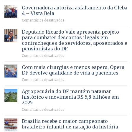
VOCÊ
CONHECE
Governadora autoriza asfaltamento da Gleba
ALGUÉM
4 – Vista Bela
QUE
em
Comentários desativados
PRECISA
Governadora
DE
autoriza
Deputado Ricardo Vale apresenta projeto
UMA
asfaltamento
PROFISSÃO?
para combater descontos ilegais em
da
contracheques de servidores, aposentados e
Gleba
pensionistas do DF
4
–
em
Comentários desativados
Vista
Deputado
Bela
Ricardo
Com mais cirurgias e menos espera, Opera
Vale
DF devolve qualidade de vida a pacientes
apresenta
em
Comentários desativados
projeto
Com
para
mais
Agropecuária do DF mantém patamar
combater
cirurgias
descontos
histórico e movimenta R$ 5,8 bilhões em
e
ilegais
2025
menos
em
em
Comentários desativados
espera,
contracheques
Agropecuária
Opera
de
do
DF
Brasília recebe o maior campeonato
servidores,
DF
devolve
aposentados
brasileiro infantil de natação da história
mantém
qualidade
e