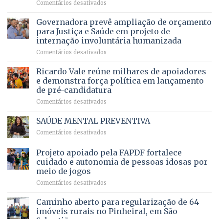
em
Comentários desativados
patamar
de
pensionistas
Brasília
histórico
vida
do
recebe
Governadora prevê ampliação de orçamento
e
a
DF
o
movimenta
pacientes
para Justiça e Saúde em projeto de
maior
R$
internação involuntária humanizada
campeonato
5,8
em
Comentários desativados
brasileiro
bilhões
Governadora
infantil
em
prevê
de
Ricardo Vale reúne milhares de apoiadores
2025
ampliação
natação
e demonstra força política em lançamento
de
da
de pré-candidatura
orçamento
história
em
Comentários desativados
para
Ricardo
Justiça
Vale
e
SAÚDE MENTAL PREVENTIVA
reúne
Saúde
em
Comentários desativados
milhares
em
SAÚDE
de
projeto
MENTAL
Projeto apoiado pela FAPDF fortalece
apoiadores
de
PREVENTIVA
e
internação
cuidado e autonomia de pessoas idosas por
demonstra
involuntária
meio de jogos
força
humanizada
em
Comentários desativados
política
Projeto
em
apoiado
Caminho aberto para regularização de 64
lançamento
pela
de
imóveis rurais no Pinheiral, em São
FAPDF
pré-