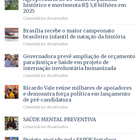
cirurgias
descontos
histórico e movimenta R$ 5,8 bilhões em
e
ilegais
2025
menos
em
em
Comentários desativados
espera,
contracheques
Agropecuária
Opera
de
do
DF
Brasília recebe o maior campeonato
servidores,
DF
devolve
aposentados
brasileiro infantil de natação da história
mantém
qualidade
e
em
Comentários desativados
patamar
de
pensionistas
Brasília
histórico
vida
do
recebe
Governadora prevê ampliação de orçamento
e
a
DF
o
movimenta
pacientes
para Justiça e Saúde em projeto de
maior
R$
internação involuntária humanizada
campeonato
5,8
em
Comentários desativados
brasileiro
bilhões
Governadora
infantil
em
prevê
de
Ricardo Vale reúne milhares de apoiadores
2025
ampliação
natação
e demonstra força política em lançamento
de
da
de pré-candidatura
orçamento
história
em
Comentários desativados
para
Ricardo
Justiça
Vale
e
SAÚDE MENTAL PREVENTIVA
reúne
Saúde
em
Comentários desativados
milhares
em
SAÚDE
de
projeto
MENTAL
Projeto apoiado pela FAPDF fortalece
apoiadores
de