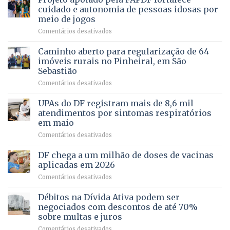
PREVENTIVA
e
internação
cuidado e autonomia de pessoas idosas por
demonstra
involuntária
meio de jogos
força
humanizada
em
Comentários desativados
política
Projeto
em
apoiado
Caminho aberto para regularização de 64
lançamento
pela
de
imóveis rurais no Pinheiral, em São
FAPDF
pré-
Sebastião
fortalece
candidatura
em
Comentários desativados
cuidado
Caminho
e
aberto
autonomia
UPAs do DF registram mais de 8,6 mil
para
de
atendimentos por sintomas respiratórios
regularização
pessoas
em maio
de
idosas
em
Comentários desativados
64
por
UPAs
imóveis
meio
do
rurais
de
DF chega a um milhão de doses de vacinas
DF
no
jogos
aplicadas em 2026
registram
Pinheiral,
em
Comentários desativados
mais
em
DF
de
São
chega
Débitos na Dívida Ativa podem ser
8,6
Sebastião
a
mil
negociados com descontos de até 70%
um
atendimentos
sobre multas e juros
milhão
por
em
Comentários desativados
de