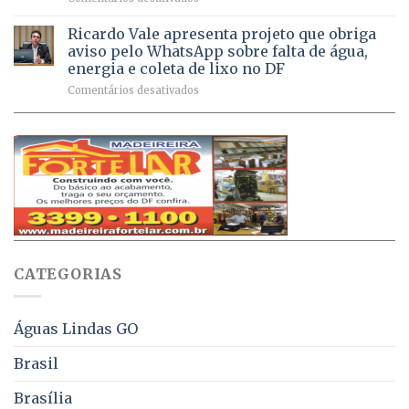
sintomas
Débitos
doses
respiratórios
na
de
Ricardo Vale apresenta projeto que obriga
em
Dívida
vacinas
maio
aviso pelo WhatsApp sobre falta de água,
Ativa
aplicadas
energia e coleta de lixo no DF
podem
em
em
Comentários desativados
ser
2026
Ricardo
negociados
Vale
com
apresenta
descontos
projeto
de
que
até
obriga
70%
aviso
sobre
pelo
multas
WhatsApp
e
sobre
juros
falta
CATEGORIAS
de
água,
energia
e
Águas Lindas GO
coleta
de
Brasil
lixo
no
Brasília
DF