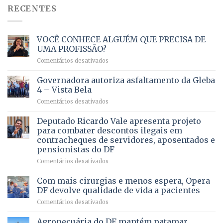
RECENTES
VOCÊ CONHECE ALGUÉM QUE PRECISA DE
UMA PROFISSÃO?
em
Comentários desativados
VOCÊ
CONHECE
Governadora autoriza asfaltamento da Gleba
ALGUÉM
4 – Vista Bela
QUE
em
Comentários desativados
PRECISA
Governadora
DE
autoriza
Deputado Ricardo Vale apresenta projeto
UMA
asfaltamento
PROFISSÃO?
para combater descontos ilegais em
da
contracheques de servidores, aposentados e
Gleba
pensionistas do DF
4
–
em
Comentários desativados
Vista
Deputado
Bela
Ricardo
Com mais cirurgias e menos espera, Opera
Vale
DF devolve qualidade de vida a pacientes
apresenta
em
Comentários desativados
projeto
Com
para
mais
Agropecuária do DF mantém patamar
combater