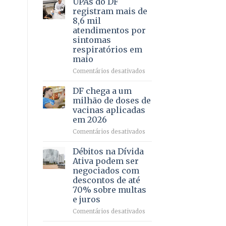
UPAs do DF
por
para
registram mais de
meio
regularização
8,6 mil
de
de
atendimentos por
jogos
64
sintomas
imóveis
respiratórios em
rurais
maio
no
Pinheiral,
em
Comentários desativados
em
UPAs
São
do
DF chega a um
Sebastião
DF
milhão de doses de
registram
vacinas aplicadas
mais
em 2026
de
8,6
em
Comentários desativados
mil
DF
atendimentos
chega
Débitos na Dívida
por
a
Ativa podem ser
sintomas
um
negociados com
respiratórios
milhão
descontos de até
em
de
70% sobre multas
maio
doses
e juros
de
vacinas
em
Comentários desativados
aplicadas
Débitos
em