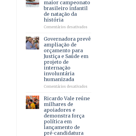
DF
maior campeonato
vida
mantém
brasileiro infantil
a
patamar
de natação da
pacientes
histórico
história
e
movimenta
em
Comentários desativados
R$
Brasília
5,8
recebe
Governadora prevê
bilhões
o
ampliação de
em
maior
orçamento para
2025
campeonato
Justiça e Saúde em
brasileiro
projeto de
infantil
internação
de
involuntária
natação
humanizada
da
história
em
Comentários desativados
Governadora
prevê
Ricardo Vale reúne
ampliação
milhares de
de
apoiadores e
orçamento
demonstra força
para
política em
Justiça
lançamento de
e
pré-candidatura
Saúde