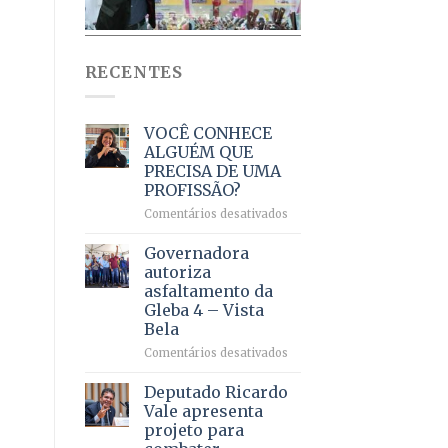
RECENTES
VOCÊ CONHECE
ALGUÉM QUE
PRECISA DE UMA
PROFISSÃO?
em
Comentários desativados
VOCÊ
CONHECE
Governadora
ALGUÉM
autoriza
QUE
asfaltamento da
PRECISA
Gleba 4 – Vista
DE
Bela
UMA
PROFISSÃO?
em
Comentários desativados
Governadora
autoriza
Deputado Ricardo
asfaltamento
Vale apresenta
da
projeto para
Gleba