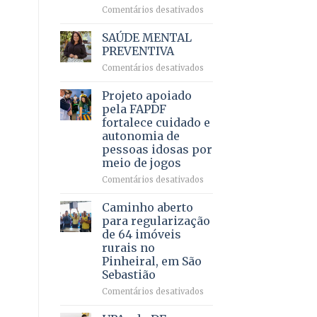
em
em
Comentários desativados
projeto
Ricardo
de
Vale
SAÚDE MENTAL
internação
reúne
PREVENTIVA
involuntária
milhares
humanizada
em
Comentários desativados
de
SAÚDE
apoiadores
MENTAL
Projeto apoiado
e
PREVENTIVA
demonstra
pela FAPDF
força
fortalece cuidado e
política
autonomia de
em
pessoas idosas por
lançamento
meio de jogos
de
pré-
em
Comentários desativados
candidatura
Projeto
apoiado
Caminho aberto
pela
para regularização
FAPDF
de 64 imóveis
fortalece
rurais no
cuidado
Pinheiral, em São
e
Sebastião
autonomia
de
em
Comentários desativados
pessoas
Caminho
idosas
aberto