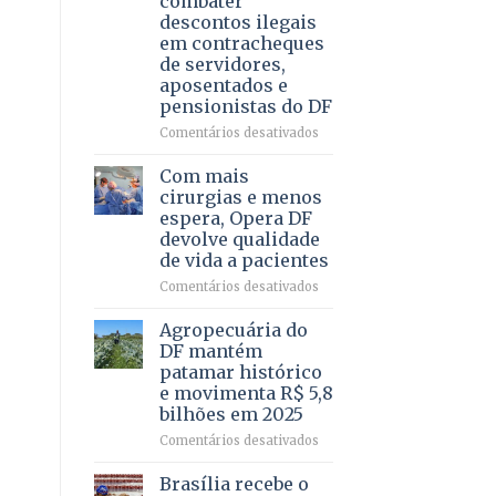
combater
4
descontos ilegais
–
em contracheques
Vista
de servidores,
Bela
aposentados e
pensionistas do DF
em
Comentários desativados
Deputado
Ricardo
Com mais
Vale
cirurgias e menos
apresenta
espera, Opera DF
projeto
devolve qualidade
para
de vida a pacientes
combater
descontos
em
Comentários desativados
ilegais
Com
em
mais
Agropecuária do
contracheques
cirurgias
DF mantém
de
e
patamar histórico
servidores,
menos
e movimenta R$ 5,8
aposentados
espera,
bilhões em 2025
e
Opera
pensionistas
DF
em
Comentários desativados
do
devolve
Agropecuária
DF
qualidade
do
Brasília recebe o
de