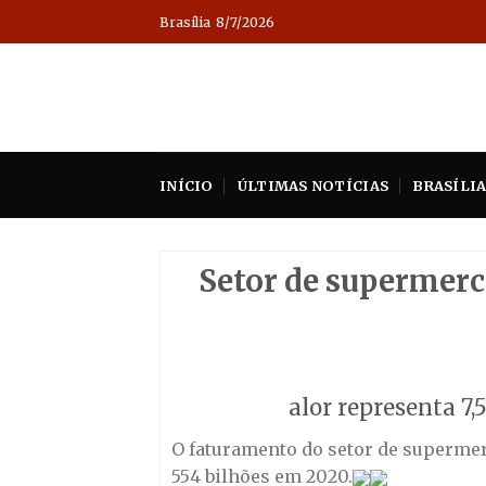
Skip
Brasília
8/7/2026
to
content
INÍCIO
ÚLTIMAS NOTÍCIAS
BRASÍLI
Setor de supermerc
alor representa 7,
O faturamento do setor de supermerc
554 bilhões em 2020.