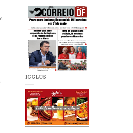
es
IGGLUS
e