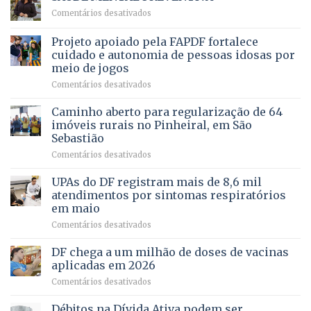
reúne
Saúde
em
Comentários desativados
milhares
em
SAÚDE
de
projeto
MENTAL
Projeto apoiado pela FAPDF fortalece
apoiadores
de
PREVENTIVA
e
internação
cuidado e autonomia de pessoas idosas por
demonstra
involuntária
meio de jogos
força
humanizada
em
Comentários desativados
política
Projeto
em
apoiado
Caminho aberto para regularização de 64
lançamento
pela
de
imóveis rurais no Pinheiral, em São
FAPDF
pré-
Sebastião
fortalece
candidatura
em
Comentários desativados
cuidado
Caminho
e
aberto
autonomia
UPAs do DF registram mais de 8,6 mil
para
de
atendimentos por sintomas respiratórios
regularização
pessoas
em maio
de
idosas
em
Comentários desativados
64
por
UPAs
imóveis
meio
do
rurais
de
DF chega a um milhão de doses de vacinas
DF
no
jogos
aplicadas em 2026
registram
Pinheiral,
em
Comentários desativados
mais
em
DF
de
São
chega
Débitos na Dívida Ativa podem ser
8,6
Sebastião