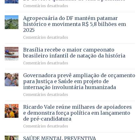
apresenta
em
Comentários desativados
projeto
Com
para
mais
Agropecuária do DF mantém patamar
combater
cirurgias
descontos
histórico e movimenta R$ 5,8 bilhões em
e
ilegais
2025
menos
em
em
Comentários desativados
espera,
contracheques
Agropecuária
Opera
de
do
DF
Brasília recebe o maior campeonato
servidores,
DF
devolve
aposentados
brasileiro infantil de natação da história
mantém
qualidade
e
em
Comentários desativados
patamar
de
pensionistas
Brasília
histórico
vida
do
recebe
Governadora prevê ampliação de orçamento
e
a
DF
o
movimenta
pacientes
para Justiça e Saúde em projeto de
maior
R$
internação involuntária humanizada
campeonato
5,8
em
Comentários desativados
brasileiro
bilhões
Governadora
infantil
em
prevê
de
Ricardo Vale reúne milhares de apoiadores
2025
ampliação
natação
e demonstra força política em lançamento
de
da
de pré-candidatura
orçamento
história
em
Comentários desativados
para
Ricardo
Justiça
Vale
e
SAÚDE MENTAL PREVENTIVA