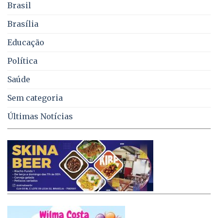
Brasil
lixo
no
Brasília
DF
Educação
Política
Saúde
Sem categoria
Últimas Notícias