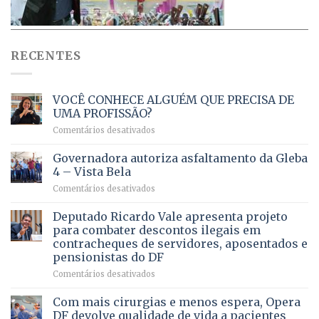
RECENTES
VOCÊ CONHECE ALGUÉM QUE PRECISA DE
UMA PROFISSÃO?
em
Comentários desativados
VOCÊ
CONHECE
Governadora autoriza asfaltamento da Gleba
ALGUÉM
4 – Vista Bela
QUE
em
Comentários desativados
PRECISA
Governadora
DE
autoriza
Deputado Ricardo Vale apresenta projeto
UMA
asfaltamento
PROFISSÃO?
para combater descontos ilegais em
da
contracheques de servidores, aposentados e
Gleba
pensionistas do DF
4
–
em
Comentários desativados
Vista
Deputado
Bela
Ricardo
Com mais cirurgias e menos espera, Opera
Vale
DF devolve qualidade de vida a pacientes