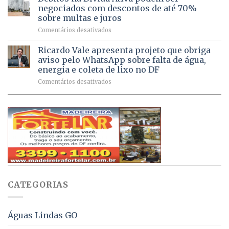
a
mil
negociados com descontos de até 70%
um
atendimentos
sobre multas e juros
milhão
por
em
Comentários desativados
de
sintomas
Débitos
doses
respiratórios
na
de
Ricardo Vale apresenta projeto que obriga
em
Dívida
vacinas
maio
aviso pelo WhatsApp sobre falta de água,
Ativa
aplicadas
energia e coleta de lixo no DF
podem
em
em
Comentários desativados
ser
2026
Ricardo
negociados
Vale
com
apresenta
descontos
projeto
de
que
até
obriga
70%
aviso
sobre
pelo
multas
WhatsApp
e
sobre
juros
falta
CATEGORIAS
de
água,
energia
e
Águas Lindas GO
coleta
de