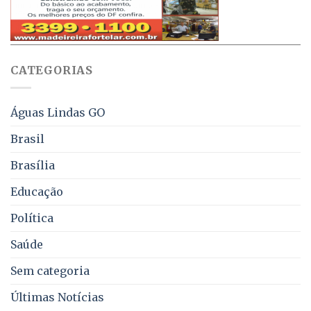
obriga
70%
aviso
sobre
pelo
multas
WhatsApp
e
sobre
juros
falta
CATEGORIAS
de
água,
energia
e
Águas Lindas GO
coleta
de
Brasil
lixo
no
Brasília
DF
Educação
Política
Saúde
Sem categoria
Últimas Notícias