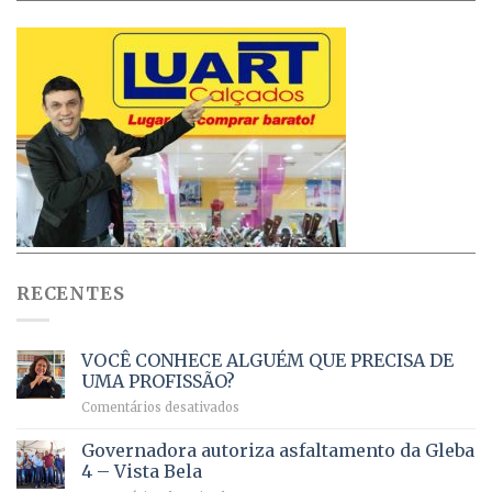
RECENTES
VOCÊ CONHECE ALGUÉM QUE PRECISA DE
UMA PROFISSÃO?
em
Comentários desativados
VOCÊ
CONHECE
Governadora autoriza asfaltamento da Gleba
ALGUÉM
4 – Vista Bela
QUE