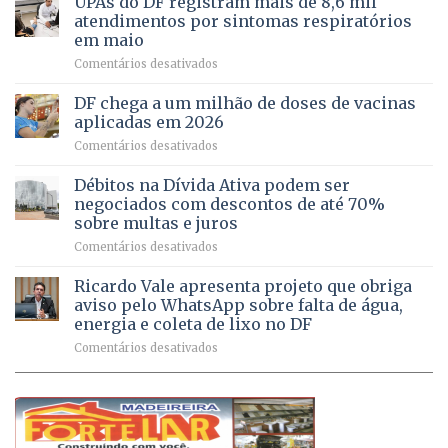
UPAs do DF registram mais de 8,6 mil
para
de
atendimentos por sintomas respiratórios
regularização
pessoas
em maio
de
idosas
em
Comentários desativados
64
por
UPAs
imóveis
meio
do
rurais
de
DF chega a um milhão de doses de vacinas
DF
no
jogos
aplicadas em 2026
registram
Pinheiral,
em
Comentários desativados
mais
em
DF
de
São
chega
Débitos na Dívida Ativa podem ser
8,6
Sebastião
a
mil
negociados com descontos de até 70%
um
atendimentos
sobre multas e juros
milhão
por
em
Comentários desativados
de
sintomas
Débitos
doses
respiratórios
na
de
Ricardo Vale apresenta projeto que obriga
em
Dívida
vacinas
maio
aviso pelo WhatsApp sobre falta de água,
Ativa
aplicadas
energia e coleta de lixo no DF
podem
em
em
Comentários desativados
ser
2026
Ricardo
negociados
Vale
com
apresenta
descontos
projeto
de
que
até