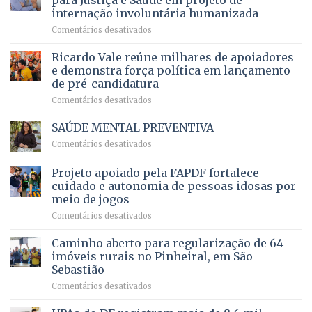
para Justiça e Saúde em projeto de
maior
R$
internação involuntária humanizada
campeonato
5,8
em
Comentários desativados
brasileiro
bilhões
Governadora
infantil
em
prevê
de
Ricardo Vale reúne milhares de apoiadores
2025
ampliação
natação
e demonstra força política em lançamento
de
da
de pré-candidatura
orçamento
história
em
Comentários desativados
para
Ricardo
Justiça
Vale
e
SAÚDE MENTAL PREVENTIVA
reúne
Saúde
em
Comentários desativados
milhares
em
SAÚDE
de
projeto
MENTAL
Projeto apoiado pela FAPDF fortalece
apoiadores
de
PREVENTIVA
e
internação
cuidado e autonomia de pessoas idosas por
demonstra
involuntária
meio de jogos
força
humanizada
em
Comentários desativados
política
Projeto
em
apoiado
Caminho aberto para regularização de 64
lançamento
pela
de
imóveis rurais no Pinheiral, em São
FAPDF
pré-
Sebastião
fortalece
candidatura
em
Comentários desativados
cuidado
Caminho
e
aberto
autonomia