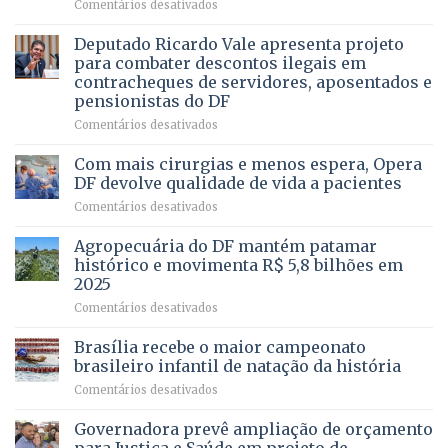
em
Comentários desativados
PRECISA
Governadora
DE
autoriza
Deputado Ricardo Vale apresenta projeto
UMA
asfaltamento
PROFISSÃO?
para combater descontos ilegais em
da
contracheques de servidores, aposentados e
Gleba
pensionistas do DF
4
–
em
Comentários desativados
Vista
Deputado
Bela
Ricardo
Com mais cirurgias e menos espera, Opera
Vale
DF devolve qualidade de vida a pacientes
apresenta
em
Comentários desativados
projeto
Com
para
mais
Agropecuária do DF mantém patamar
combater
cirurgias
descontos
histórico e movimenta R$ 5,8 bilhões em
e
ilegais
2025
menos
em
em
Comentários desativados
espera,
contracheques
Agropecuária
Opera
de
do
DF
Brasília recebe o maior campeonato
servidores,
DF
devolve
aposentados
brasileiro infantil de natação da história
mantém
qualidade
e
em
Comentários desativados
patamar
de
pensionistas
Brasília
histórico
vida
do
recebe
Governadora prevê ampliação de orçamento
e
a
DF
o
movimenta
pacientes