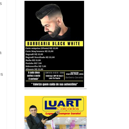
s
a
es