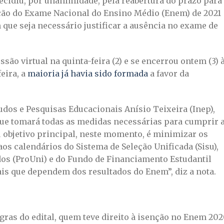
ecidiu, por unanimidade, pela reabertura do prazo para
ição do Exame Nacional do Ensino Médio (Enem) de 2021
 que seja necessário justificar a ausência no exame de
ão virtual na quinta-feira (2) e se encerrou ontem (3) 
eira, a
maioria já havia sido formada
a favor da
tudos e Pesquisas Educacionais Anísio Teixeira (Inep),
ue tomará todas as medidas necessárias para cumprir 
eu objetivo principal, neste momento, é minimizar os
os calendários do Sistema de Seleção Unificada (Sisu),
os (ProUni) e do Fundo de Financiamento Estudantil
nais que dependem dos resultados do Enem”, diz a nota.
regras do edital, quem teve direito à isenção no Enem 202