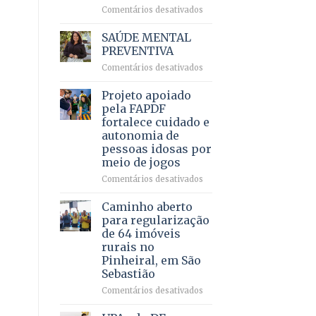
em
em
Comentários desativados
projeto
Ricardo
de
Vale
SAÚDE MENTAL
internação
reúne
PREVENTIVA
involuntária
milhares
humanizada
em
Comentários desativados
de
SAÚDE
apoiadores
MENTAL
Projeto apoiado
e
PREVENTIVA
demonstra
pela FAPDF
força
fortalece cuidado e
política
autonomia de
em
pessoas idosas por
lançamento
meio de jogos
de
pré-
em
Comentários desativados
candidatura
Projeto
apoiado
Caminho aberto
pela
para regularização
FAPDF
de 64 imóveis
fortalece
rurais no
cuidado
Pinheiral, em São
e
Sebastião
autonomia
de
em
Comentários desativados
pessoas
Caminho
idosas
aberto