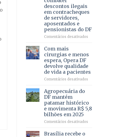
combater
o
4
descontos ilegais
–
no
em contracheques
Vista
de servidores,
Bela
aposentados e
pensionistas do DF
em
Comentários desativados
o
Deputado
Ricardo
Com mais
Vale
cirurgias e menos
apresenta
espera, Opera DF
projeto
devolve qualidade
para
de vida a pacientes
combater
descontos
em
Comentários desativados
ilegais
Com
em
mais
Agropecuária do
contracheques
cirurgias
DF mantém
de
e
patamar histórico
servidores,
menos
e movimenta R$ 5,8
aposentados
espera,
bilhões em 2025
e
Opera
pensionistas
DF
em
Comentários desativados
do
devolve
Agropecuária
DF
qualidade
do
Brasília recebe o
de