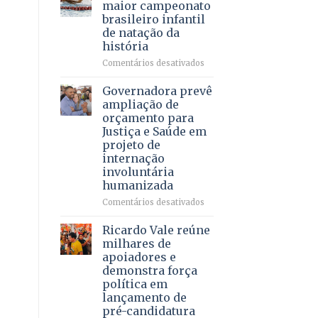
DF
maior campeonato
vida
mantém
brasileiro infantil
a
patamar
de natação da
pacientes
histórico
história
e
movimenta
em
Comentários desativados
R$
Brasília
5,8
recebe
Governadora prevê
bilhões
o
ampliação de
em
maior
orçamento para
2025
campeonato
Justiça e Saúde em
brasileiro
projeto de
infantil
internação
de
involuntária
natação
humanizada
da
história
em
Comentários desativados
Governadora
prevê
Ricardo Vale reúne
ampliação
milhares de
de
apoiadores e
orçamento
demonstra força
para
política em
Justiça
lançamento de
e
pré-candidatura
Saúde