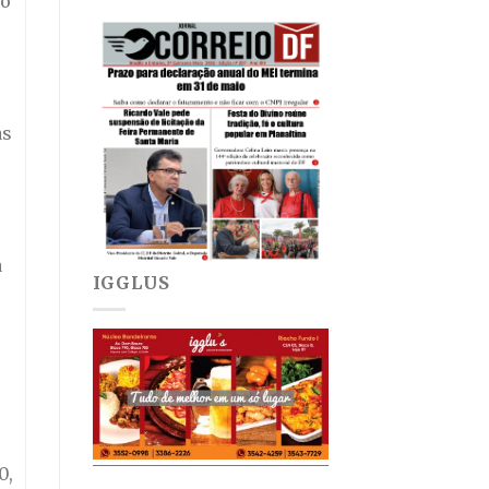
 o
às
a
IGGLUS
0,