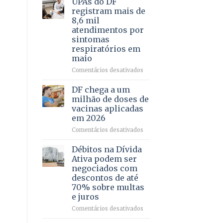
UPAs do DF
por
para
registram mais de
meio
regularização
8,6 mil
de
de
atendimentos por
jogos
64
sintomas
imóveis
respiratórios em
rurais
maio
no
Pinheiral,
em
Comentários desativados
em
UPAs
São
do
DF chega a um
Sebastião
DF
milhão de doses de
registram
vacinas aplicadas
mais
em 2026
de
8,6
em
Comentários desativados
mil
DF
atendimentos
chega
Débitos na Dívida
por
a
Ativa podem ser
sintomas
um
negociados com
respiratórios
milhão
descontos de até
em
de
70% sobre multas
maio
doses
e juros
de
vacinas
em
Comentários desativados
aplicadas
Débitos
em