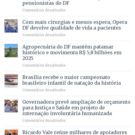
pensionistas do DF
4
–
em
Comentários desativados
Vista
Deputado
Bela
Ricardo
Com mais cirurgias e menos espera, Opera
Vale
DF devolve qualidade de vida a pacientes
apresenta
em
Comentários desativados
projeto
Com
para
mais
Agropecuária do DF mantém patamar
combater
cirurgias
descontos
histórico e movimenta R$ 5,8 bilhões em
e
ilegais
2025
menos
em
em
Comentários desativados
espera,
contracheques
Agropecuária
Opera
de
do
DF
Brasília recebe o maior campeonato
servidores,
DF
devolve
aposentados
brasileiro infantil de natação da história
mantém
qualidade
e
em
Comentários desativados
patamar
de
pensionistas
Brasília
histórico
vida
do
recebe
Governadora prevê ampliação de orçamento
e
a
DF
o
movimenta
pacientes
para Justiça e Saúde em projeto de
maior
R$
internação involuntária humanizada
campeonato
5,8
em
Comentários desativados
brasileiro
bilhões
Governadora
infantil
em
prevê
de
Ricardo Vale reúne milhares de apoiadores
2025