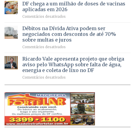
do
rurais
de
DF chega a um milhão de doses de vacinas
DF
no
jogos
aplicadas em 2026
registram
Pinheiral,
em
Comentários desativados
mais
em
DF
de
São
chega
Débitos na Dívida Ativa podem ser
8,6
Sebastião
a
mil
negociados com descontos de até 70%
um
atendimentos
sobre multas e juros
milhão
por
em
Comentários desativados
de
sintomas
Débitos
doses
respiratórios
na
de
Ricardo Vale apresenta projeto que obriga
em
Dívida
vacinas
maio
aviso pelo WhatsApp sobre falta de água,
Ativa
aplicadas
energia e coleta de lixo no DF
podem
em
em
Comentários desativados
ser
2026
Ricardo
negociados
Vale
com
apresenta
descontos
projeto
de
que
até
obriga
70%
aviso
sobre
pelo
multas
WhatsApp
e
sobre
juros
falta