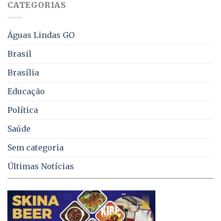
CATEGORIAS
de
água,
energia
e
Águas Lindas GO
coleta
de
Brasil
lixo
no
Brasília
DF
Educação
Política
Saúde
Sem categoria
Últimas Notícias