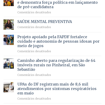
ampliação
natação
e demonstra força política em lançamento
de
da
de pré-candidatura
orçamento
história
em
Comentários desativados
para
Ricardo
Justiça
Vale
e
SAÚDE MENTAL PREVENTIVA
reúne
Saúde
em
Comentários desativados
milhares
em
SAÚDE
de
projeto
MENTAL
Projeto apoiado pela FAPDF fortalece
apoiadores
de
PREVENTIVA
e
internação
cuidado e autonomia de pessoas idosas por
demonstra
involuntária
meio de jogos
força
humanizada
em
Comentários desativados
política
Projeto
em
apoiado
Caminho aberto para regularização de 64
lançamento
pela
de
imóveis rurais no Pinheiral, em São
FAPDF
pré-
Sebastião
fortalece
candidatura
em
Comentários desativados
cuidado
Caminho
e
aberto
autonomia
UPAs do DF registram mais de 8,6 mil
para
de
atendimentos por sintomas respiratórios
regularização
pessoas
em maio
de
idosas
em
Comentários desativados
64
por
UPAs
imóveis
meio