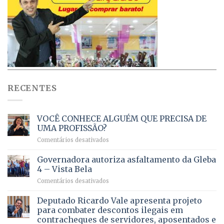
RECENTES
VOCÊ CONHECE ALGUÉM QUE PRECISA DE
UMA PROFISSÃO?
em
Comentários desativados
VOCÊ
CONHECE
Governadora autoriza asfaltamento da Gleba
ALGUÉM
4 – Vista Bela
QUE
em
Comentários desativados
PRECISA
Governadora
DE
autoriza
Deputado Ricardo Vale apresenta projeto
UMA
asfaltamento
PROFISSÃO?
para combater descontos ilegais em
da
contracheques de servidores, aposentados e
Gleba