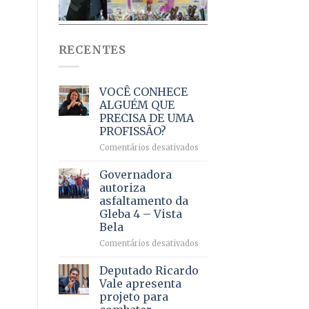
RECENTES
VOCÊ CONHECE
ALGUÉM QUE
PRECISA DE UMA
PROFISSÃO?
em
Comentários desativados
VOCÊ
CONHECE
Governadora
ALGUÉM
autoriza
QUE
asfaltamento da
PRECISA
Gleba 4 – Vista
DE
Bela
UMA
PROFISSÃO?
em
Comentários desativados
Governadora
autoriza
Deputado Ricardo
asfaltamento
Vale apresenta
da
projeto para
Gleba