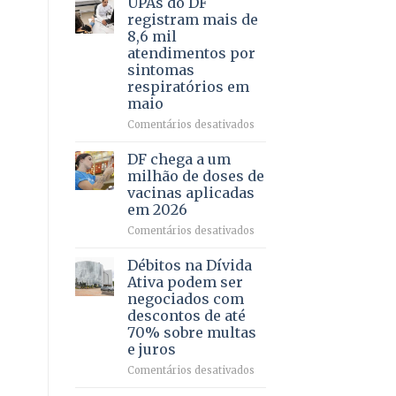
UPAs do DF
por
para
registram mais de
meio
regularização
8,6 mil
de
de
atendimentos por
jogos
64
sintomas
imóveis
respiratórios em
rurais
maio
no
Pinheiral,
em
Comentários desativados
em
UPAs
São
do
DF chega a um
Sebastião
DF
milhão de doses de
registram
vacinas aplicadas
mais
em 2026
de
8,6
em
Comentários desativados
mil
DF
atendimentos
chega
Débitos na Dívida
por
a
Ativa podem ser
sintomas
um
negociados com
respiratórios
milhão
descontos de até
em
de
70% sobre multas
maio
doses
e juros
de
vacinas
em
Comentários desativados
aplicadas
Débitos
em