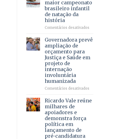
DF
maior campeonato
vida
mantém
brasileiro infantil
a
patamar
de natação da
pacientes
histórico
história
e
movimenta
em
Comentários desativados
R$
Brasília
5,8
recebe
Governadora prevê
bilhões
o
ampliação de
em
maior
orçamento para
2025
campeonato
Justiça e Saúde em
brasileiro
projeto de
infantil
internação
de
involuntária
natação
humanizada
da
história
em
Comentários desativados
Governadora
prevê
Ricardo Vale reúne
ampliação
milhares de
de
apoiadores e
orçamento
demonstra força
para
política em
Justiça
lançamento de
e
pré-candidatura
Saúde