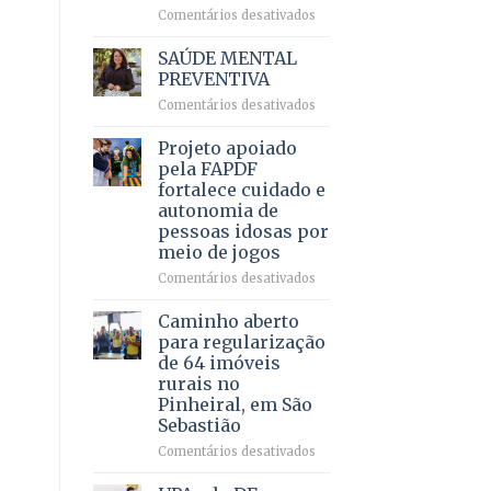
em
em
Comentários desativados
projeto
Ricardo
de
Vale
SAÚDE MENTAL
internação
reúne
PREVENTIVA
involuntária
milhares
humanizada
em
Comentários desativados
de
SAÚDE
apoiadores
MENTAL
Projeto apoiado
e
PREVENTIVA
demonstra
pela FAPDF
força
fortalece cuidado e
política
autonomia de
em
pessoas idosas por
lançamento
meio de jogos
de
pré-
em
Comentários desativados
candidatura
Projeto
apoiado
Caminho aberto
pela
para regularização
FAPDF
de 64 imóveis
fortalece
rurais no
cuidado
Pinheiral, em São
e
Sebastião
autonomia
de
em
Comentários desativados
pessoas
Caminho
idosas
aberto