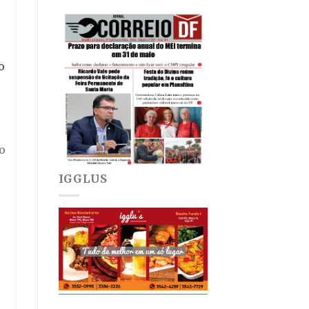
o
o
IGGLUS