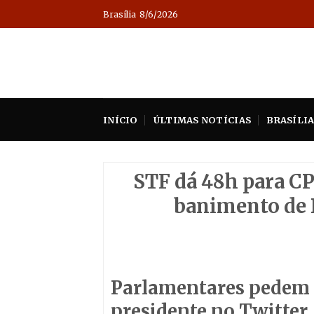
Skip
Brasília
8/6/2026
to
content
INÍCIO
ÚLTIMAS NOTÍCIAS
BRASÍLI
STF dá 48h para CP
banimento de B
Parlamentares pedem 
presidente no Twitter