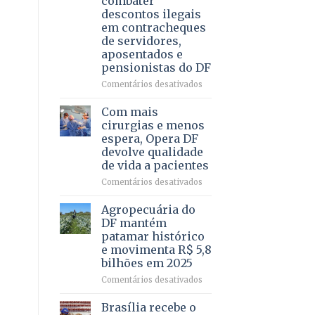
combater
4
descontos ilegais
–
em contracheques
Vista
de servidores,
Bela
aposentados e
pensionistas do DF
em
Comentários desativados
Deputado
Ricardo
Com mais
Vale
cirurgias e menos
apresenta
espera, Opera DF
projeto
devolve qualidade
para
de vida a pacientes
combater
descontos
em
Comentários desativados
ilegais
Com
em
mais
Agropecuária do
contracheques
cirurgias
DF mantém
de
e
patamar histórico
servidores,
menos
e movimenta R$ 5,8
aposentados
espera,
bilhões em 2025
e
Opera
pensionistas
DF
em
Comentários desativados
do
devolve
Agropecuária
DF
qualidade
do
Brasília recebe o
de