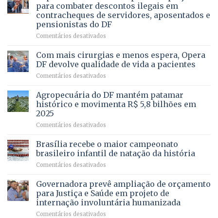
asfaltamento
PROFISSÃO?
para combater descontos ilegais em
da
contracheques de servidores, aposentados e
Gleba
pensionistas do DF
4
–
em
Comentários desativados
Vista
Deputado
Bela
Ricardo
Com mais cirurgias e menos espera, Opera
Vale
DF devolve qualidade de vida a pacientes
apresenta
em
Comentários desativados
projeto
Com
para
mais
Agropecuária do DF mantém patamar
combater
cirurgias
descontos
histórico e movimenta R$ 5,8 bilhões em
e
ilegais
2025
menos
em
em
Comentários desativados
espera,
contracheques
Agropecuária
Opera
de
do
DF
Brasília recebe o maior campeonato
servidores,
DF
devolve
aposentados
brasileiro infantil de natação da história
mantém
qualidade
e
em
Comentários desativados
patamar
de
pensionistas
Brasília
histórico
vida
do
recebe
Governadora prevê ampliação de orçamento
e
a
DF
o
movimenta
pacientes
para Justiça e Saúde em projeto de
maior
R$
internação involuntária humanizada
campeonato
5,8
em
Comentários desativados
brasileiro
bilhões