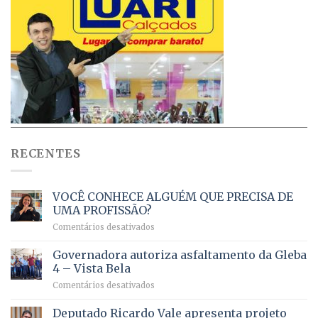
RECENTES
VOCÊ CONHECE ALGUÉM QUE PRECISA DE
UMA PROFISSÃO?
em
Comentários desativados
VOCÊ
CONHECE
Governadora autoriza asfaltamento da Gleba
ALGUÉM
4 – Vista Bela
QUE
em
Comentários desativados
PRECISA
Governadora
DE
autoriza
Deputado Ricardo Vale apresenta projeto
UMA