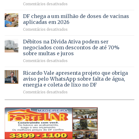
em
Comentários desativados
64
por
UPAs
imóveis
meio
do
rurais
de
DF chega a um milhão de doses de vacinas
DF
no
jogos
aplicadas em 2026
registram
Pinheiral,
em
Comentários desativados
mais
em
DF
de
São
chega
Débitos na Dívida Ativa podem ser
8,6
Sebastião
a
mil
negociados com descontos de até 70%
um
atendimentos
sobre multas e juros
milhão
por
em
Comentários desativados
de
sintomas
Débitos
doses
respiratórios
na
de
Ricardo Vale apresenta projeto que obriga
em
Dívida
vacinas
maio
aviso pelo WhatsApp sobre falta de água,
Ativa
aplicadas
energia e coleta de lixo no DF
podem
em
em
Comentários desativados
ser
2026
Ricardo
negociados
Vale
com
apresenta
descontos
projeto
de
que
até
obriga
70%
aviso
sobre
pelo
multas