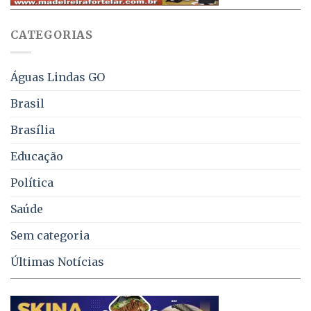
WhatsApp
e
sobre
juros
falta
CATEGORIAS
de
água,
energia
e
Águas Lindas GO
coleta
de
Brasil
lixo
no
Brasília
DF
Educação
Política
Saúde
Sem categoria
Últimas Notícias