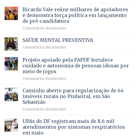
Governadora
infantil
em
prevê
de
Ricardo Vale reúne milhares de apoiadores
2025
ampliação
natação
e demonstra força política em lançamento
de
da
de pré-candidatura
orçamento
história
em
Comentários desativados
para
Ricardo
Justiça
Vale
e
SAÚDE MENTAL PREVENTIVA
reúne
Saúde
em
Comentários desativados
milhares
em
SAÚDE
de
projeto
MENTAL
Projeto apoiado pela FAPDF fortalece
apoiadores
de
PREVENTIVA
e
internação
cuidado e autonomia de pessoas idosas por
demonstra
involuntária
meio de jogos
força
humanizada
em
Comentários desativados
política
Projeto
em
apoiado
Caminho aberto para regularização de 64
lançamento
pela
de
imóveis rurais no Pinheiral, em São
FAPDF
pré-
Sebastião
fortalece
candidatura
em
Comentários desativados
cuidado
Caminho
e
aberto
autonomia
UPAs do DF registram mais de 8,6 mil
para
de
atendimentos por sintomas respiratórios
regularização
pessoas
em maio
de
idosas