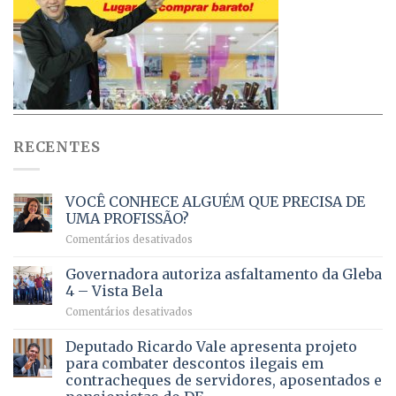
RECENTES
VOCÊ CONHECE ALGUÉM QUE PRECISA DE
UMA PROFISSÃO?
em
Comentários desativados
VOCÊ
CONHECE
Governadora autoriza asfaltamento da Gleba
ALGUÉM
4 – Vista Bela
QUE
em
Comentários desativados
PRECISA
Governadora
DE
autoriza
Deputado Ricardo Vale apresenta projeto
UMA
asfaltamento
PROFISSÃO?
para combater descontos ilegais em
da
contracheques de servidores, aposentados e
Gleba