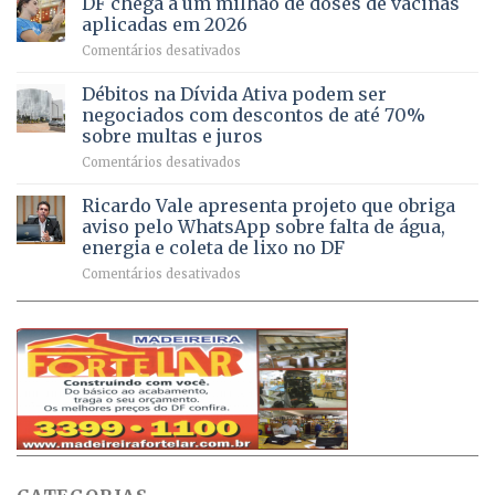
DF chega a um milhão de doses de vacinas
DF
no
jogos
aplicadas em 2026
registram
Pinheiral,
em
Comentários desativados
mais
em
DF
de
São
chega
Débitos na Dívida Ativa podem ser
8,6
Sebastião
a
mil
negociados com descontos de até 70%
um
atendimentos
sobre multas e juros
milhão
por
em
Comentários desativados
de
sintomas
Débitos
doses
respiratórios
na
de
Ricardo Vale apresenta projeto que obriga
em
Dívida
vacinas
maio
aviso pelo WhatsApp sobre falta de água,
Ativa
aplicadas
energia e coleta de lixo no DF
podem
em
em
Comentários desativados
ser
2026
Ricardo
negociados
Vale
com
apresenta
descontos
projeto
de
que
até
obriga
70%
aviso
sobre
pelo
multas
WhatsApp
e
sobre
juros
falta