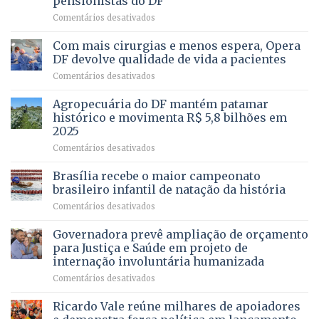
pensionistas do DF
4
–
em
Comentários desativados
Vista
Deputado
Bela
Ricardo
Com mais cirurgias e menos espera, Opera
Vale
DF devolve qualidade de vida a pacientes
apresenta
em
Comentários desativados
projeto
Com
para
mais
Agropecuária do DF mantém patamar
combater
cirurgias
descontos
histórico e movimenta R$ 5,8 bilhões em
e
ilegais
2025
menos
em
em
Comentários desativados
espera,
contracheques
Agropecuária
Opera
de
do
DF
Brasília recebe o maior campeonato
servidores,
DF
devolve
aposentados
brasileiro infantil de natação da história
mantém
qualidade
e
em
Comentários desativados
patamar
de
pensionistas
Brasília
histórico
vida
do
recebe
Governadora prevê ampliação de orçamento
e
a
DF
o
movimenta
pacientes
para Justiça e Saúde em projeto de
maior
R$
internação involuntária humanizada
campeonato
5,8
em
Comentários desativados
brasileiro
bilhões
Governadora
infantil
em
prevê
de
Ricardo Vale reúne milhares de apoiadores
2025
ampliação
natação