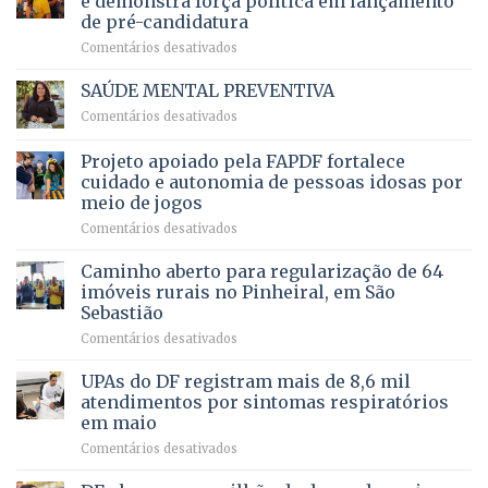
e demonstra força política em lançamento
de
da
de pré-candidatura
orçamento
história
em
Comentários desativados
para
Ricardo
Justiça
Vale
e
SAÚDE MENTAL PREVENTIVA
reúne
Saúde
em
Comentários desativados
milhares
em
SAÚDE
de
projeto
MENTAL
Projeto apoiado pela FAPDF fortalece
apoiadores
de
PREVENTIVA
e
internação
cuidado e autonomia de pessoas idosas por
demonstra
involuntária
meio de jogos
força
humanizada
em
Comentários desativados
política
Projeto
em
apoiado
Caminho aberto para regularização de 64
lançamento
pela
de
imóveis rurais no Pinheiral, em São
FAPDF
pré-
Sebastião
fortalece
candidatura
em
Comentários desativados
cuidado
Caminho
e
aberto
autonomia
UPAs do DF registram mais de 8,6 mil
para
de
atendimentos por sintomas respiratórios
regularização
pessoas
em maio
de
idosas
em
Comentários desativados
64
por
UPAs
imóveis
meio
do
rurais
de