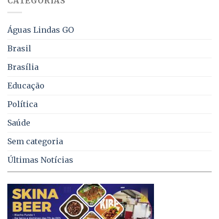
CATEGORIAS
de
água,
energia
e
Águas Lindas GO
coleta
de
Brasil
lixo
no
Brasília
DF
Educação
Política
Saúde
Sem categoria
Últimas Notícias