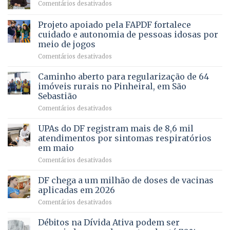
em
Comentários desativados
milhares
em
SAÚDE
de
projeto
MENTAL
Projeto apoiado pela FAPDF fortalece
apoiadores
de
PREVENTIVA
e
internação
cuidado e autonomia de pessoas idosas por
demonstra
involuntária
meio de jogos
força
humanizada
em
Comentários desativados
política
Projeto
em
apoiado
Caminho aberto para regularização de 64
lançamento
pela
de
imóveis rurais no Pinheiral, em São
FAPDF
pré-
Sebastião
fortalece
candidatura
em
Comentários desativados
cuidado
Caminho
e
aberto
autonomia
UPAs do DF registram mais de 8,6 mil
para
de
atendimentos por sintomas respiratórios
regularização
pessoas
em maio
de
idosas
em
Comentários desativados
64
por
UPAs
imóveis
meio
do
rurais
de
DF chega a um milhão de doses de vacinas
DF
no
jogos
aplicadas em 2026
registram
Pinheiral,
em
Comentários desativados
mais
em
DF
de
São
chega
Débitos na Dívida Ativa podem ser
8,6
Sebastião
a
mil