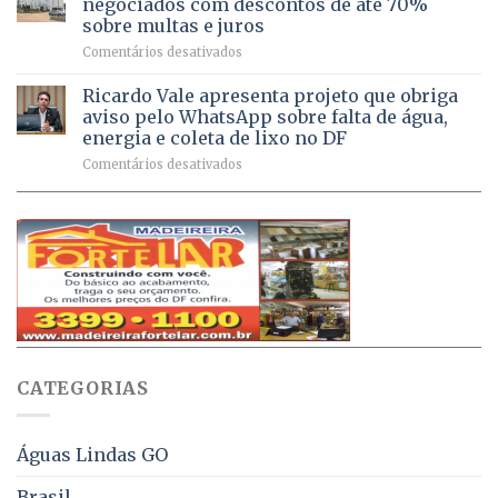
negociados com descontos de até 70%
um
atendimentos
sobre multas e juros
milhão
por
em
Comentários desativados
de
sintomas
Débitos
doses
respiratórios
na
de
Ricardo Vale apresenta projeto que obriga
em
Dívida
vacinas
maio
aviso pelo WhatsApp sobre falta de água,
Ativa
aplicadas
energia e coleta de lixo no DF
podem
em
em
Comentários desativados
ser
2026
Ricardo
negociados
Vale
com
apresenta
descontos
projeto
de
que
até
obriga
70%
aviso
sobre
pelo
multas
WhatsApp
e
sobre
juros
falta
CATEGORIAS
de
água,
energia
e
Águas Lindas GO
coleta
de
Brasil