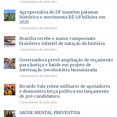
em
Comentários desativados
projeto
Com
para
mais
Agropecuária do DF mantém patamar
combater
cirurgias
descontos
histórico e movimenta R$ 5,8 bilhões em
e
ilegais
2025
menos
em
em
Comentários desativados
espera,
contracheques
Agropecuária
Opera
de
do
DF
Brasília recebe o maior campeonato
servidores,
DF
devolve
aposentados
brasileiro infantil de natação da história
mantém
qualidade
e
em
Comentários desativados
patamar
de
pensionistas
Brasília
histórico
vida
do
recebe
Governadora prevê ampliação de orçamento
e
a
DF
o
movimenta
pacientes
para Justiça e Saúde em projeto de
maior
R$
internação involuntária humanizada
campeonato
5,8
em
Comentários desativados
brasileiro
bilhões
Governadora
infantil
em
prevê
de
Ricardo Vale reúne milhares de apoiadores
2025
ampliação
natação
e demonstra força política em lançamento
de
da
de pré-candidatura
orçamento
história
em
Comentários desativados
para
Ricardo
Justiça
Vale
e
SAÚDE MENTAL PREVENTIVA
reúne
Saúde