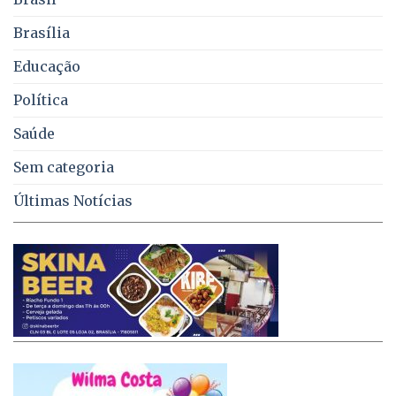
lixo
no
Brasília
DF
Educação
Política
Saúde
Sem categoria
Últimas Notícias