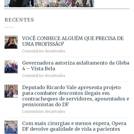
RECENTES
VOCÊ CONHECE ALGUÉM QUE PRECISA DE
UMA PROFISSÃO?
em
Comentários desativados
VOCÊ
CONHECE
Governadora autoriza asfaltamento da Gleba
ALGUÉM
4 – Vista Bela
QUE
em
Comentários desativados
PRECISA
Governadora
DE
autoriza
Deputado Ricardo Vale apresenta projeto
UMA
asfaltamento
PROFISSÃO?
para combater descontos ilegais em
da
contracheques de servidores, aposentados e
Gleba
pensionistas do DF
4
–
em
Comentários desativados
Vista
Deputado
Bela
Ricardo
Com mais cirurgias e menos espera, Opera
Vale
DF devolve qualidade de vida a pacientes
apresenta