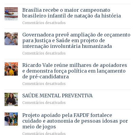
Agropecuária
Opera
de
do
DF
Brasília recebe o maior campeonato
servidores,
DF
devolve
aposentados
brasileiro infantil de natação da história
mantém
qualidade
e
em
Comentários desativados
patamar
de
pensionistas
Brasília
histórico
vida
do
recebe
Governadora prevê ampliação de orçamento
e
a
DF
o
movimenta
pacientes
para Justiça e Saúde em projeto de
maior
R$
internação involuntária humanizada
campeonato
5,8
em
Comentários desativados
brasileiro
bilhões
Governadora
infantil
em
prevê
de
Ricardo Vale reúne milhares de apoiadores
2025
ampliação
natação
e demonstra força política em lançamento
de
da
de pré-candidatura
orçamento
história
em
Comentários desativados
para
Ricardo
Justiça
Vale
e
SAÚDE MENTAL PREVENTIVA
reúne
Saúde
em
Comentários desativados
milhares
em
SAÚDE
de
projeto
MENTAL
Projeto apoiado pela FAPDF fortalece
apoiadores
de
PREVENTIVA
e
internação
cuidado e autonomia de pessoas idosas por
demonstra
involuntária
meio de jogos
força
humanizada
em
Comentários desativados
política