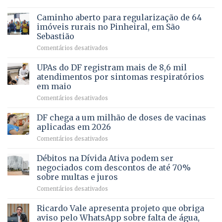
Projeto
em
apoiado
Caminho aberto para regularização de 64
lançamento
pela
de
imóveis rurais no Pinheiral, em São
FAPDF
pré-
Sebastião
fortalece
candidatura
em
Comentários desativados
cuidado
Caminho
e
aberto
autonomia
UPAs do DF registram mais de 8,6 mil
para
de
atendimentos por sintomas respiratórios
regularização
pessoas
em maio
de
idosas
em
Comentários desativados
64
por
UPAs
imóveis
meio
do
rurais
de
DF chega a um milhão de doses de vacinas
DF
no
jogos
aplicadas em 2026
registram
Pinheiral,
em
Comentários desativados
mais
em
DF
de
São
chega
Débitos na Dívida Ativa podem ser
8,6
Sebastião
a
mil
negociados com descontos de até 70%
um
atendimentos
sobre multas e juros
milhão
por
em
Comentários desativados
de
sintomas
Débitos
doses
respiratórios
na
de
Ricardo Vale apresenta projeto que obriga
em
Dívida
vacinas
maio
aviso pelo WhatsApp sobre falta de água,