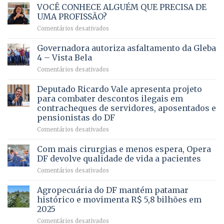
VOCÊ CONHECE ALGUÉM QUE PRECISA DE
UMA PROFISSÃO?
em
Comentários desativados
VOCÊ
CONHECE
Governadora autoriza asfaltamento da Gleba
ALGUÉM
4 – Vista Bela
QUE
em
Comentários desativados
PRECISA
Governadora
DE
autoriza
Deputado Ricardo Vale apresenta projeto
UMA
asfaltamento
PROFISSÃO?
para combater descontos ilegais em
da
contracheques de servidores, aposentados e
Gleba
pensionistas do DF
4
–
em
Comentários desativados
Vista
Deputado
Bela
Ricardo
Com mais cirurgias e menos espera, Opera
Vale
DF devolve qualidade de vida a pacientes
apresenta
em
Comentários desativados
projeto
Com
para
mais
Agropecuária do DF mantém patamar
combater
cirurgias
descontos
histórico e movimenta R$ 5,8 bilhões em
e
ilegais
2025
menos
em
em
Comentários desativados
espera,
contracheques