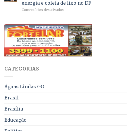
Ativa
aplicadas
energia e coleta de lixo no DF
podem
em
em
Comentários desativados
ser
2026
Ricardo
negociados
Vale
com
apresenta
descontos
projeto
de
que
até
obriga
70%
aviso
sobre
pelo
multas
WhatsApp
e
sobre
juros
falta
CATEGORIAS
de
água,
energia
e
Águas Lindas GO
coleta
de
Brasil
lixo
no
Brasília
DF
Educação
Política