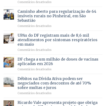
em
Comentários desativados
política
Projeto
em
apoiado
Caminho aberto para regularização de 64
lançamento
pela
de
imóveis rurais no Pinheiral, em São
FAPDF
pré-
Sebastião
fortalece
candidatura
em
Comentários desativados
cuidado
Caminho
e
aberto
autonomia
UPAs do DF registram mais de 8,6 mil
para
de
atendimentos por sintomas respiratórios
regularização
pessoas
em maio
de
idosas
em
Comentários desativados
64
por
UPAs
imóveis
meio
do
rurais
de
DF chega a um milhão de doses de vacinas
DF
no
jogos
aplicadas em 2026
registram
Pinheiral,
em
Comentários desativados
mais
em
DF
de
São
chega
Débitos na Dívida Ativa podem ser
8,6
Sebastião
a
mil
negociados com descontos de até 70%
um
atendimentos
sobre multas e juros
milhão
por
em
Comentários desativados
de
sintomas
Débitos
doses
respiratórios
na
de
Ricardo Vale apresenta projeto que obriga
em
Dívida
vacinas
maio