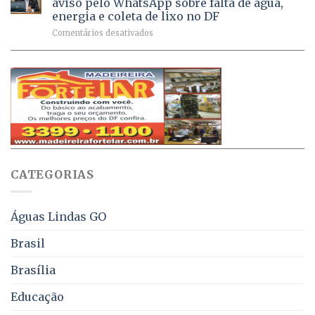
aviso pelo WhatsApp sobre falta de água,
Ativa
aplicadas
energia e coleta de lixo no DF
podem
em
em
Comentários desativados
ser
2026
Ricardo
negociados
Vale
com
apresenta
descontos
projeto
de
que
até
obriga
70%
aviso
sobre
pelo
multas
WhatsApp
e
sobre
juros
falta
CATEGORIAS
de
água,
energia
e
Águas Lindas GO
coleta
de
Brasil
lixo
no
Brasília
DF
Educação