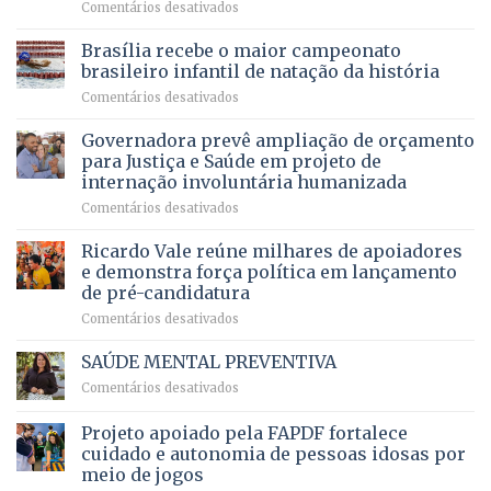
em
Comentários desativados
espera,
contracheques
Agropecuária
Opera
de
do
DF
Brasília recebe o maior campeonato
servidores,
DF
devolve
aposentados
brasileiro infantil de natação da história
mantém
qualidade
e
em
Comentários desativados
patamar
de
pensionistas
Brasília
histórico
vida
do
recebe
Governadora prevê ampliação de orçamento
e
a
DF
o
movimenta
pacientes
para Justiça e Saúde em projeto de
maior
R$
internação involuntária humanizada
campeonato
5,8
em
Comentários desativados
brasileiro
bilhões
Governadora
infantil
em
prevê
de
Ricardo Vale reúne milhares de apoiadores
2025
ampliação
natação
e demonstra força política em lançamento
de
da
de pré-candidatura
orçamento
história
em
Comentários desativados
para
Ricardo
Justiça
Vale
e
SAÚDE MENTAL PREVENTIVA
reúne
Saúde
em
Comentários desativados
milhares
em
SAÚDE
de
projeto
MENTAL
Projeto apoiado pela FAPDF fortalece
apoiadores
de
PREVENTIVA
e
internação
cuidado e autonomia de pessoas idosas por
demonstra
involuntária
meio de jogos
força
humanizada