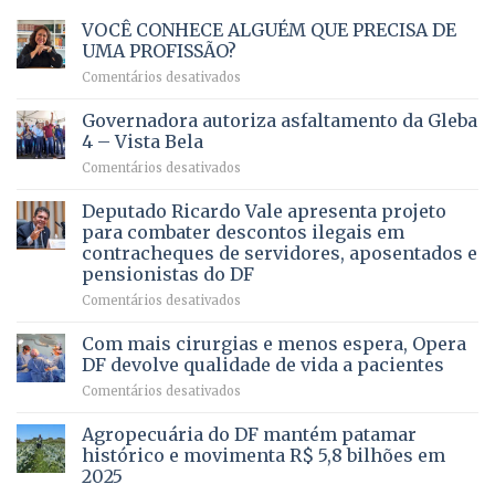
VOCÊ CONHECE ALGUÉM QUE PRECISA DE
UMA PROFISSÃO?
em
Comentários desativados
VOCÊ
CONHECE
Governadora autoriza asfaltamento da Gleba
ALGUÉM
4 – Vista Bela
QUE
em
Comentários desativados
PRECISA
Governadora
DE
autoriza
Deputado Ricardo Vale apresenta projeto
UMA
asfaltamento
PROFISSÃO?
para combater descontos ilegais em
da
contracheques de servidores, aposentados e
Gleba
pensionistas do DF
4
–
em
Comentários desativados
Vista
Deputado
Bela
Ricardo
Com mais cirurgias e menos espera, Opera
Vale
DF devolve qualidade de vida a pacientes
apresenta
em
Comentários desativados
projeto
Com
para
mais
Agropecuária do DF mantém patamar
combater
cirurgias
descontos
histórico e movimenta R$ 5,8 bilhões em
e
ilegais
2025
menos
em