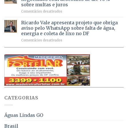
um
atendimentos
sobre multas e juros
milhão
por
em
Comentários desativados
de
sintomas
Débitos
doses
respiratórios
na
de
Ricardo Vale apresenta projeto que obriga
em
Dívida
vacinas
maio
aviso pelo WhatsApp sobre falta de água,
Ativa
aplicadas
energia e coleta de lixo no DF
podem
em
em
Comentários desativados
ser
2026
Ricardo
negociados
Vale
com
apresenta
descontos
projeto
de
que
até
obriga
70%
aviso
sobre
pelo
multas
WhatsApp
e
sobre
juros
falta
CATEGORIAS
de
água,
energia
e
Águas Lindas GO
coleta
de
Brasil
lixo