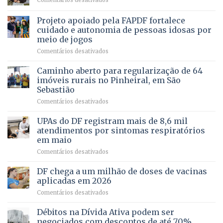
Comentários desativados
milhares
em
SAÚDE
de
projeto
MENTAL
Projeto apoiado pela FAPDF fortalece
apoiadores
de
PREVENTIVA
e
internação
cuidado e autonomia de pessoas idosas por
demonstra
involuntária
meio de jogos
força
humanizada
em
Comentários desativados
política
Projeto
em
apoiado
Caminho aberto para regularização de 64
lançamento
pela
de
imóveis rurais no Pinheiral, em São
FAPDF
pré-
Sebastião
fortalece
candidatura
em
Comentários desativados
cuidado
Caminho
e
aberto
autonomia
UPAs do DF registram mais de 8,6 mil
para
de
atendimentos por sintomas respiratórios
regularização
pessoas
em maio
de
idosas
em
Comentários desativados
64
por
UPAs
imóveis
meio
do
rurais
de
DF chega a um milhão de doses de vacinas
DF
no
jogos
aplicadas em 2026
registram
Pinheiral,
em
Comentários desativados
mais
em
DF
de
São
chega
Débitos na Dívida Ativa podem ser
8,6
Sebastião
a
mil
negociados com descontos de até 70%