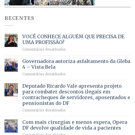
RECENTES
VOCÊ CONHECE ALGUÉM QUE PRECISA DE
UMA PROFISSÃO?
em
Comentários desativados
VOCÊ
CONHECE
Governadora autoriza asfaltamento da Gleba
ALGUÉM
4 – Vista Bela
QUE
em
Comentários desativados
PRECISA
Governadora
DE
autoriza
Deputado Ricardo Vale apresenta projeto
UMA
asfaltamento
PROFISSÃO?
para combater descontos ilegais em
da
contracheques de servidores, aposentados e
Gleba
pensionistas do DF
4
–
em
Comentários desativados
Vista
Deputado
Bela
Ricardo
Com mais cirurgias e menos espera, Opera
Vale
DF devolve qualidade de vida a pacientes
apresenta
em