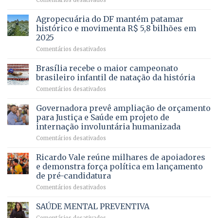
Comentários desativados
projeto
Com
para
mais
Agropecuária do DF mantém patamar
combater
cirurgias
descontos
histórico e movimenta R$ 5,8 bilhões em
e
ilegais
2025
menos
em
em
Comentários desativados
espera,
contracheques
Agropecuária
Opera
de
do
DF
Brasília recebe o maior campeonato
servidores,
DF
devolve
aposentados
brasileiro infantil de natação da história
mantém
qualidade
e
em
Comentários desativados
patamar
de
pensionistas
Brasília
histórico
vida
do
recebe
Governadora prevê ampliação de orçamento
e
a
DF
o
movimenta
pacientes
para Justiça e Saúde em projeto de
maior
R$
internação involuntária humanizada
campeonato
5,8
em
Comentários desativados
brasileiro
bilhões
Governadora
infantil
em
prevê
de
Ricardo Vale reúne milhares de apoiadores
2025
ampliação
natação
e demonstra força política em lançamento
de
da
de pré-candidatura
orçamento
história
em
Comentários desativados
para
Ricardo
Justiça
Vale
e
SAÚDE MENTAL PREVENTIVA
reúne
Saúde
em