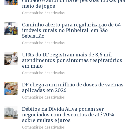
cuidado e autonomia de pessoas idosas por
demonstra
involuntária
meio de jogos
força
humanizada
em
Comentários desativados
política
Projeto
em
apoiado
Caminho aberto para regularização de 64
lançamento
pela
de
imóveis rurais no Pinheiral, em São
FAPDF
pré-
Sebastião
fortalece
candidatura
em
Comentários desativados
cuidado
Caminho
e
aberto
autonomia
UPAs do DF registram mais de 8,6 mil
para
de
atendimentos por sintomas respiratórios
regularização
pessoas
em maio
de
idosas
em
Comentários desativados
64
por
UPAs
imóveis
meio
do
rurais
de
DF chega a um milhão de doses de vacinas
DF
no
jogos
aplicadas em 2026
registram
Pinheiral,
em
Comentários desativados
mais
em
DF
de
São
chega
Débitos na Dívida Ativa podem ser
8,6
Sebastião
a
mil
negociados com descontos de até 70%
um
atendimentos
sobre multas e juros
milhão
por
em
Comentários desativados
de
sintomas
Débitos
doses