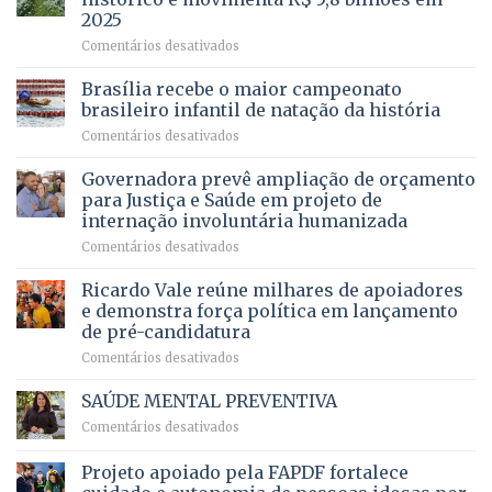
e
ilegais
2025
menos
em
em
Comentários desativados
espera,
contracheques
Agropecuária
Opera
de
do
DF
Brasília recebe o maior campeonato
servidores,
DF
devolve
aposentados
brasileiro infantil de natação da história
mantém
qualidade
e
em
Comentários desativados
patamar
de
pensionistas
Brasília
histórico
vida
do
recebe
Governadora prevê ampliação de orçamento
e
a
DF
o
movimenta
pacientes
para Justiça e Saúde em projeto de
maior
R$
internação involuntária humanizada
campeonato
5,8
em
Comentários desativados
brasileiro
bilhões
Governadora
infantil
em
prevê
de
Ricardo Vale reúne milhares de apoiadores
2025
ampliação
natação
e demonstra força política em lançamento
de
da
de pré-candidatura
orçamento
história
em
Comentários desativados
para
Ricardo
Justiça
Vale
e
SAÚDE MENTAL PREVENTIVA
reúne
Saúde
em
Comentários desativados
milhares
em
SAÚDE
de
projeto
MENTAL
Projeto apoiado pela FAPDF fortalece
apoiadores
de
PREVENTIVA
e
internação