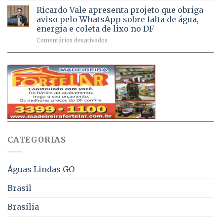
respiratórios
na
de
Ricardo Vale apresenta projeto que obriga
em
Dívida
vacinas
maio
aviso pelo WhatsApp sobre falta de água,
Ativa
aplicadas
energia e coleta de lixo no DF
podem
em
em
Comentários desativados
ser
2026
Ricardo
negociados
Vale
com
apresenta
descontos
projeto
de
que
até
obriga
70%
aviso
sobre
pelo
multas
WhatsApp
e
sobre
juros
falta
CATEGORIAS
de
água,
energia
e
Águas Lindas GO
coleta
de
Brasil
lixo
no
Brasília
DF