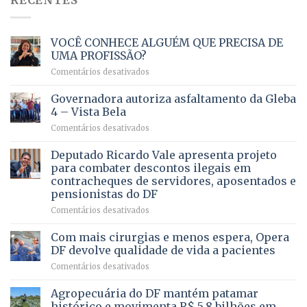
RECENTES
VOCÊ CONHECE ALGUÉM QUE PRECISA DE
UMA PROFISSÃO?
em
Comentários desativados
VOCÊ
CONHECE
Governadora autoriza asfaltamento da Gleba
ALGUÉM
4 – Vista Bela
QUE
em
Comentários desativados
PRECISA
Governadora
DE
autoriza
Deputado Ricardo Vale apresenta projeto
UMA
asfaltamento
PROFISSÃO?
para combater descontos ilegais em
da
contracheques de servidores, aposentados e
Gleba
pensionistas do DF
4
–
em
Comentários desativados
Vista
Deputado
Bela
Ricardo
Com mais cirurgias e menos espera, Opera
Vale
DF devolve qualidade de vida a pacientes
apresenta
em
Comentários desativados
projeto
Com
para
mais
Agropecuária do DF mantém patamar
combater
cirurgias
descontos
histórico e movimenta R$ 5,8 bilhões em