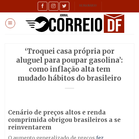
Skip
SEMANÁRIO
to
content
‘Troquei casa própria por
aluguel para poupar gasolina’:
como inflação alta tem
mudado hábitos do brasileiro
Cenário de preços altos e renda
comprimida obrigou brasileiros a se
reinventarem
O aumento generalizado de preços
fez