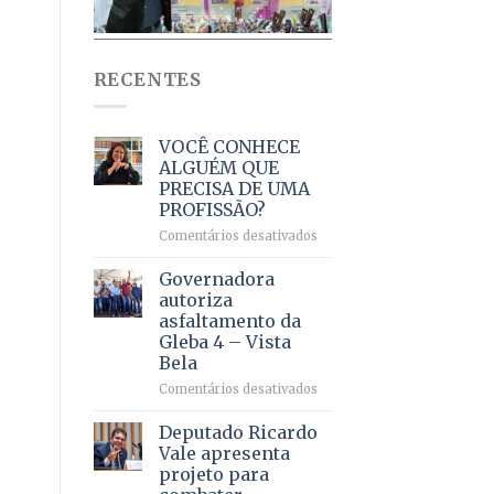
RECENTES
VOCÊ CONHECE
ALGUÉM QUE
PRECISA DE UMA
PROFISSÃO?
em
Comentários desativados
VOCÊ
CONHECE
Governadora
ALGUÉM
autoriza
QUE
asfaltamento da
PRECISA
Gleba 4 – Vista
DE
Bela
UMA
PROFISSÃO?
em
Comentários desativados
Governadora
autoriza
Deputado Ricardo
asfaltamento
Vale apresenta
da
projeto para
Gleba