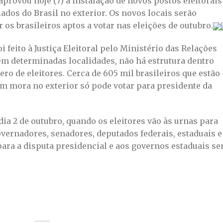
aprovou hoje (7) a instalação de novos postos eleitorais
ados do Brasil no exterior. Os novos locais serão
 os brasileiros aptos a votar nas eleições de outubro.
 feito à Justiça Eleitoral pelo Ministério das Relações
em determinadas localidades, não há estrutura dentro
o de eleitores. Cerca de 605 mil brasileiros que estão
uem mora no exterior só pode votar para presidente da
dia 2 de outubro, quando os eleitores vão às urnas para
overnadores, senadores, deputados federais, estaduais e
para a disputa presidencial e aos governos estaduais se