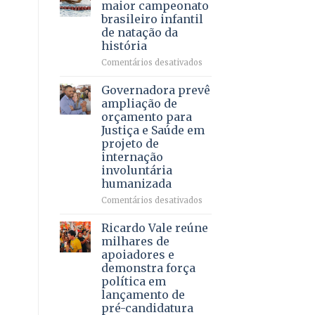
DF
maior campeonato
vida
mantém
brasileiro infantil
a
patamar
de natação da
pacientes
histórico
história
e
movimenta
em
Comentários desativados
R$
Brasília
5,8
recebe
Governadora prevê
bilhões
o
ampliação de
em
maior
orçamento para
2025
campeonato
Justiça e Saúde em
brasileiro
projeto de
infantil
internação
de
involuntária
natação
humanizada
da
história
em
Comentários desativados
Governadora
prevê
Ricardo Vale reúne
ampliação
milhares de
de
apoiadores e
orçamento
demonstra força
para
política em
Justiça
lançamento de
e
pré-candidatura
Saúde