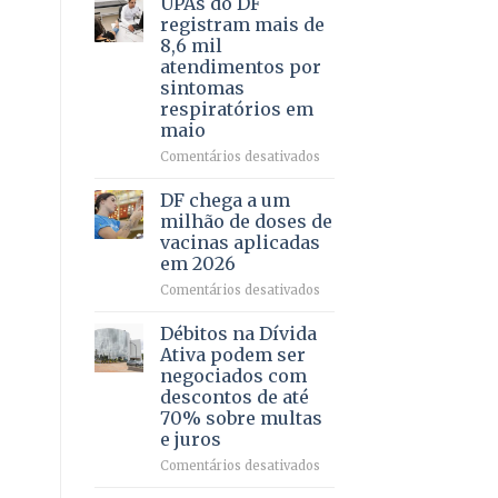
UPAs do DF
por
para
registram mais de
meio
regularização
8,6 mil
de
de
atendimentos por
jogos
64
sintomas
imóveis
respiratórios em
rurais
maio
no
Pinheiral,
em
Comentários desativados
em
UPAs
São
do
DF chega a um
Sebastião
DF
milhão de doses de
registram
vacinas aplicadas
mais
em 2026
de
8,6
em
Comentários desativados
mil
DF
atendimentos
chega
Débitos na Dívida
por
a
Ativa podem ser
sintomas
um
negociados com
respiratórios
milhão
descontos de até
em
de
70% sobre multas
maio
doses
e juros
de
vacinas
em
Comentários desativados
aplicadas
Débitos
em