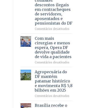
combater
4
descontos ilegais
–
em contracheques
Vista
de servidores,
Bela
aposentados e
pensionistas do DF
em
Comentários desativados
Deputado
Ricardo
Com mais
Vale
cirurgias e menos
apresenta
espera, Opera DF
projeto
devolve qualidade
para
de vida a pacientes
combater
descontos
em
Comentários desativados
ilegais
Com
em
mais
Agropecuária do
contracheques
cirurgias
DF mantém
de
e
patamar histórico
servidores,
menos
e movimenta R$ 5,8
aposentados
espera,
bilhões em 2025
e
Opera
pensionistas
DF
em
Comentários desativados
do
devolve
Agropecuária
DF
qualidade
do
Brasília recebe o
de