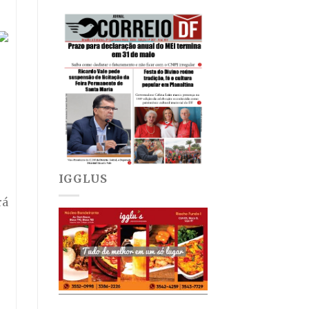
IGGLUS
rá