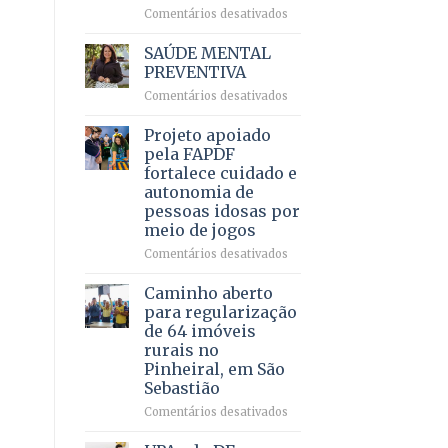
em
em
Comentários desativados
projeto
Ricardo
de
Vale
SAÚDE MENTAL
internação
reúne
PREVENTIVA
involuntária
milhares
humanizada
em
Comentários desativados
de
SAÚDE
apoiadores
MENTAL
Projeto apoiado
e
PREVENTIVA
demonstra
pela FAPDF
força
fortalece cuidado e
política
autonomia de
em
pessoas idosas por
lançamento
meio de jogos
de
pré-
em
Comentários desativados
candidatura
Projeto
apoiado
Caminho aberto
pela
para regularização
FAPDF
de 64 imóveis
fortalece
rurais no
cuidado
Pinheiral, em São
e
Sebastião
autonomia
de
em
Comentários desativados
pessoas
Caminho
idosas
aberto