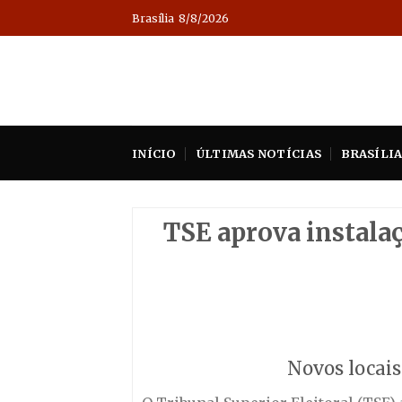
Skip
Brasília
8/8/2026
to
content
INÍCIO
ÚLTIMAS NOTÍCIAS
BRASÍLI
TSE aprova instalaç
Novos locais