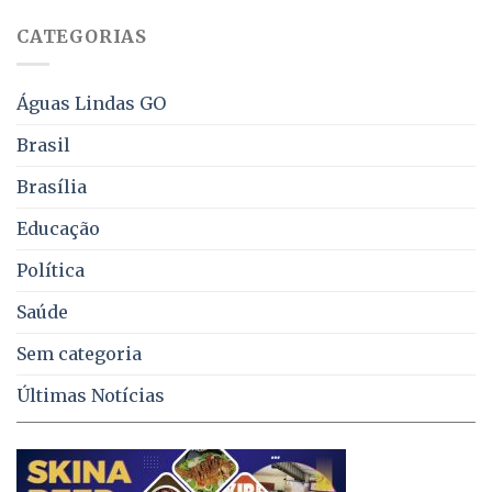
sobre
juros
falta
CATEGORIAS
de
água,
energia
e
Águas Lindas GO
coleta
de
Brasil
lixo
no
Brasília
DF
Educação
Política
Saúde
Sem categoria
Últimas Notícias