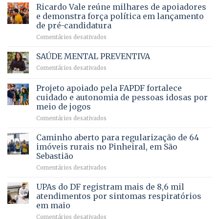
prevê
de
Ricardo Vale reúne milhares de apoiadores
2025
ampliação
natação
e demonstra força política em lançamento
de
da
de pré-candidatura
orçamento
história
em
Comentários desativados
para
Ricardo
Justiça
Vale
e
SAÚDE MENTAL PREVENTIVA
reúne
Saúde
em
Comentários desativados
milhares
em
SAÚDE
de
projeto
MENTAL
Projeto apoiado pela FAPDF fortalece
apoiadores
de
PREVENTIVA
e
internação
cuidado e autonomia de pessoas idosas por
demonstra
involuntária
meio de jogos
força
humanizada
em
Comentários desativados
política
Projeto
em
apoiado
Caminho aberto para regularização de 64
lançamento
pela
de
imóveis rurais no Pinheiral, em São
FAPDF
pré-
Sebastião
fortalece
candidatura
em
Comentários desativados
cuidado
Caminho
e
aberto
autonomia
UPAs do DF registram mais de 8,6 mil
para
de
atendimentos por sintomas respiratórios
regularização
pessoas
em maio
de
idosas
em
Comentários desativados
64
por