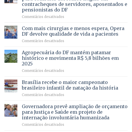
da
contracheques de servidores, aposentados e
Gleba
pensionistas do DF
4
–
em
Comentários desativados
Vista
Deputado
Bela
Ricardo
Com mais cirurgias e menos espera, Opera
Vale
DF devolve qualidade de vida a pacientes
apresenta
em
Comentários desativados
projeto
Com
para
mais
Agropecuária do DF mantém patamar
combater
cirurgias
descontos
histórico e movimenta R$ 5,8 bilhões em
e
ilegais
2025
menos
em
em
Comentários desativados
espera,
contracheques
Agropecuária
Opera
de
do
DF
Brasília recebe o maior campeonato
servidores,
DF
devolve
aposentados
brasileiro infantil de natação da história
mantém
qualidade
e
em
Comentários desativados
patamar
de
pensionistas
Brasília
histórico
vida
do
recebe
Governadora prevê ampliação de orçamento
e
a
DF
o
movimenta
pacientes
para Justiça e Saúde em projeto de
maior
R$
internação involuntária humanizada
campeonato
5,8
em
Comentários desativados
brasileiro
bilhões
Governadora
infantil
em