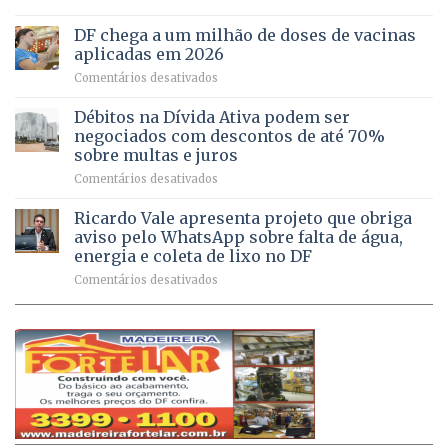
UPAs
imóveis
meio
do
rurais
de
DF chega a um milhão de doses de vacinas
DF
no
jogos
aplicadas em 2026
registram
Pinheiral,
em
Comentários desativados
mais
em
DF
de
São
chega
Débitos na Dívida Ativa podem ser
8,6
Sebastião
a
mil
negociados com descontos de até 70%
um
atendimentos
sobre multas e juros
milhão
por
em
Comentários desativados
de
sintomas
Débitos
doses
respiratórios
na
de
Ricardo Vale apresenta projeto que obriga
em
Dívida
vacinas
maio
aviso pelo WhatsApp sobre falta de água,
Ativa
aplicadas
energia e coleta de lixo no DF
podem
em
em
Comentários desativados
ser
2026
Ricardo
negociados
Vale
com
apresenta
descontos
projeto
de
que
até
obriga
70%
aviso
sobre
pelo
multas
WhatsApp
e