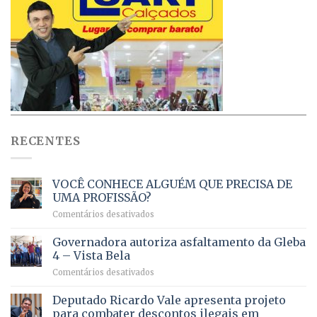
RECENTES
VOCÊ CONHECE ALGUÉM QUE PRECISA DE
UMA PROFISSÃO?
em
Comentários desativados
VOCÊ
CONHECE
Governadora autoriza asfaltamento da Gleba
ALGUÉM
4 – Vista Bela
QUE
em
Comentários desativados
PRECISA
Governadora
DE
autoriza
Deputado Ricardo Vale apresenta projeto
UMA
asfaltamento
PROFISSÃO?
para combater descontos ilegais em