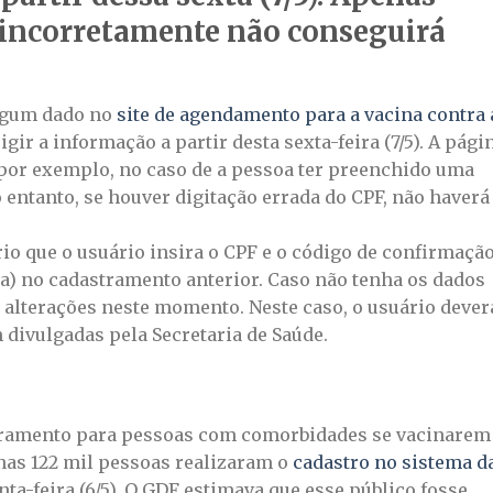
incorretamente não conseguirá
lgum dado no
site de agendamento para a vacina contra 
gir a informação a partir desta sexta-feira (7/5). A pági
 por exemplo, no caso de a pessoa ter preenchido uma
entanto, se houver digitação errada do CPF, não haverá
rio que o usuário insira o CPF e o código de confirmaçã
ea) no cadastramento anterior. Caso não tenha os dados
 alterações neste momento. Neste caso, o usuário dever
divulgadas pela Secretaria de Saúde.
stramento para pessoas com comorbidades se vacinarem
enas 122 mil pessoas realizaram o
cadastro no sistema d
inta-feira (6/5). O GDF estimava que esse público fosse