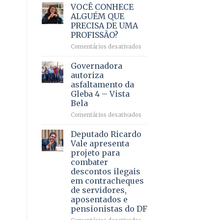
VOCÊ CONHECE
ALGUÉM QUE
PRECISA DE UMA
PROFISSÃO?
em
Comentários desativados
VOCÊ
CONHECE
Governadora
ALGUÉM
autoriza
QUE
asfaltamento da
PRECISA
Gleba 4 – Vista
DE
Bela
UMA
PROFISSÃO?
em
Comentários desativados
Governadora
autoriza
Deputado Ricardo
asfaltamento
Vale apresenta
da
projeto para
Gleba
combater
4
descontos ilegais
–
em contracheques
Vista
de servidores,
Bela
aposentados e
pensionistas do DF
em