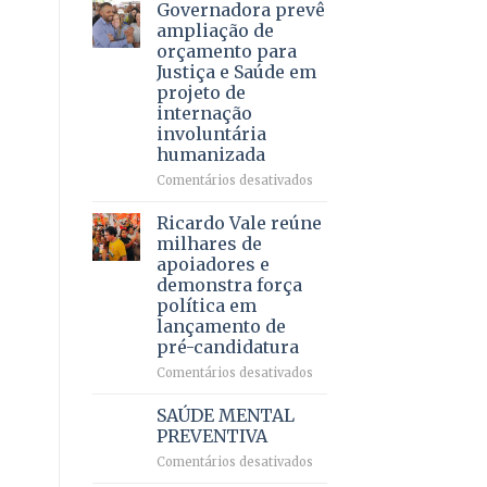
recebe
Governadora prevê
bilhões
o
ampliação de
em
maior
orçamento para
2025
campeonato
Justiça e Saúde em
brasileiro
projeto de
infantil
internação
de
involuntária
natação
humanizada
da
história
em
Comentários desativados
Governadora
prevê
Ricardo Vale reúne
ampliação
milhares de
de
apoiadores e
orçamento
demonstra força
para
política em
Justiça
lançamento de
e
pré-candidatura
Saúde
em
em
Comentários desativados
projeto
Ricardo
de
Vale
SAÚDE MENTAL
internação
reúne
PREVENTIVA
involuntária
milhares
humanizada
em
Comentários desativados
de
SAÚDE
apoiadores