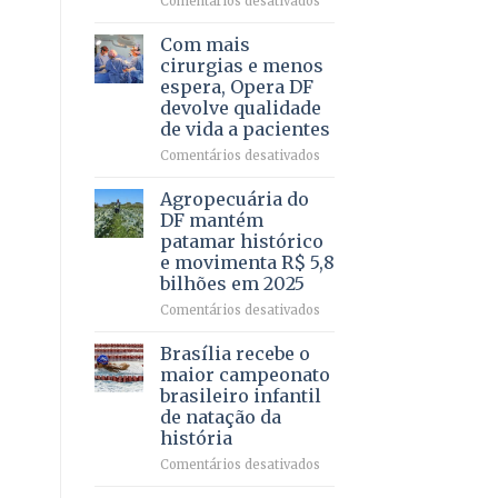
Comentários desativados
Deputado
Ricardo
Com mais
Vale
cirurgias e menos
apresenta
espera, Opera DF
projeto
devolve qualidade
para
de vida a pacientes
combater
descontos
em
Comentários desativados
ilegais
Com
em
mais
Agropecuária do
contracheques
cirurgias
DF mantém
de
e
patamar histórico
servidores,
menos
e movimenta R$ 5,8
aposentados
espera,
bilhões em 2025
e
Opera
pensionistas
DF
em
Comentários desativados
do
devolve
Agropecuária
DF
qualidade
do
Brasília recebe o
de
DF
maior campeonato
vida
mantém
brasileiro infantil
a
patamar
de natação da
pacientes
histórico
história
e
movimenta
em
Comentários desativados
R$
Brasília
5,8