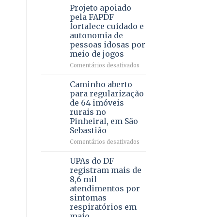
MENTAL
Projeto apoiado
e
PREVENTIVA
demonstra
pela FAPDF
força
fortalece cuidado e
política
autonomia de
em
pessoas idosas por
lançamento
meio de jogos
de
pré-
em
Comentários desativados
candidatura
Projeto
apoiado
Caminho aberto
pela
para regularização
FAPDF
de 64 imóveis
fortalece
rurais no
cuidado
Pinheiral, em São
e
Sebastião
autonomia
de
em
Comentários desativados
pessoas
Caminho
idosas
aberto
UPAs do DF
por
para
registram mais de
meio
regularização
8,6 mil
de
de
atendimentos por
jogos
64
sintomas
imóveis
respiratórios em
rurais
maio
no