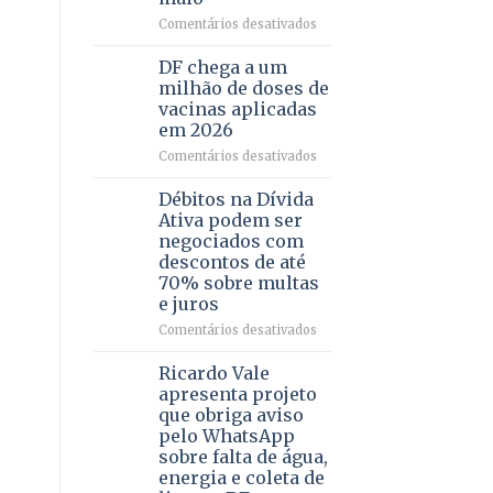
Pinheiral,
em
Comentários desativados
em
UPAs
São
do
DF chega a um
Sebastião
DF
milhão de doses de
registram
vacinas aplicadas
mais
em 2026
de
8,6
em
Comentários desativados
mil
DF
atendimentos
chega
Débitos na Dívida
por
a
Ativa podem ser
sintomas
um
negociados com
respiratórios
milhão
descontos de até
em
de
70% sobre multas
maio
doses
e juros
de
vacinas
em
Comentários desativados
aplicadas
Débitos
em
na
Ricardo Vale
2026
Dívida
apresenta projeto
Ativa
que obriga aviso
podem
pelo WhatsApp
ser
sobre falta de água,
negociados
energia e coleta de
com