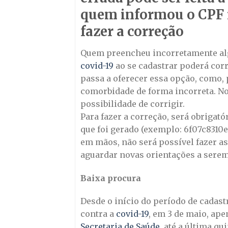
quem informou o CPF 
fazer a correção
Quem preencheu incorretamente a
covid-19
ao se cadastrar poderá corri
passa a oferecer essa opção, como,
comorbidade de forma incorreta. No 
possibilidade de corrigir.
Para fazer a correção, será obrigató
que foi gerado (exemplo: 6f07c8310
em mãos, não será possível fazer as
aguardar novas orientações a serem 
Baixa procura
Desde o início do período de cada
contra a
covid-19
, em 3 de maio, ap
Secretaria de Saúde
, até a última qu