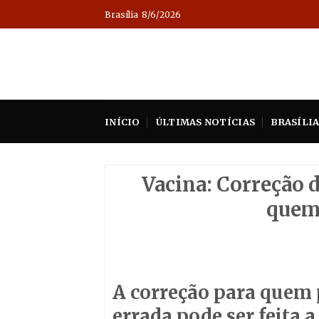
Skip
Brasília
8/6/2026
to
content
INÍCIO
ÚLTIMAS NOTÍCIAS
BRASÍLI
Vacina: Correção d
quem
A correção para quem 
errada pode ser feita a