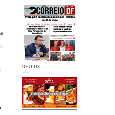
a
na
 a
o
IGGLUS
á
a