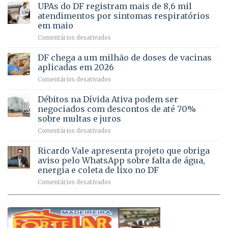
aberto
autonomia
UPAs do DF registram mais de 8,6 mil
para
de
atendimentos por sintomas respiratórios
regularização
pessoas
em maio
de
idosas
em
Comentários desativados
64
por
UPAs
imóveis
meio
do
rurais
de
DF chega a um milhão de doses de vacinas
DF
no
jogos
aplicadas em 2026
registram
Pinheiral,
em
Comentários desativados
mais
em
DF
de
São
chega
Débitos na Dívida Ativa podem ser
8,6
Sebastião
a
mil
negociados com descontos de até 70%
um
atendimentos
sobre multas e juros
milhão
por
em
Comentários desativados
de
sintomas
Débitos
doses
respiratórios
na
de
Ricardo Vale apresenta projeto que obriga
em
Dívida
vacinas
maio
aviso pelo WhatsApp sobre falta de água,
Ativa
aplicadas
energia e coleta de lixo no DF
podem
em
em
Comentários desativados
ser
2026
Ricardo
negociados
Vale
com
apresenta
descontos
projeto
de
que
até