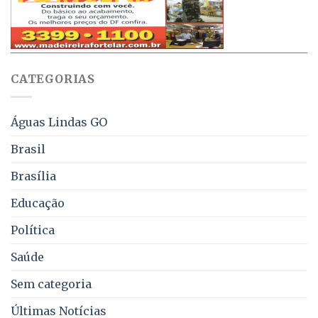
obriga
70%
aviso
sobre
pelo
multas
WhatsApp
e
sobre
juros
falta
CATEGORIAS
de
água,
energia
e
Águas Lindas GO
coleta
de
Brasil
lixo
no
Brasília
DF
Educação
Política
Saúde
Sem categoria
Últimas Notícias