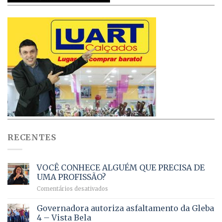
RECENTES
VOCÊ CONHECE ALGUÉM QUE PRECISA DE
UMA PROFISSÃO?
em
Comentários desativados
VOCÊ
CONHECE
Governadora autoriza asfaltamento da Gleba
ALGUÉM
4 – Vista Bela