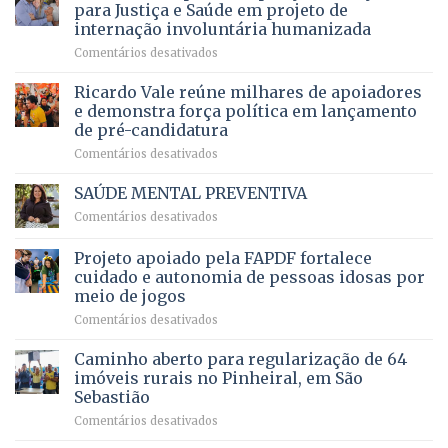
o
movimenta
pacientes
para Justiça e Saúde em projeto de
maior
R$
internação involuntária humanizada
campeonato
5,8
em
Comentários desativados
brasileiro
bilhões
Governadora
infantil
em
prevê
de
Ricardo Vale reúne milhares de apoiadores
2025
ampliação
natação
e demonstra força política em lançamento
de
da
de pré-candidatura
orçamento
história
em
Comentários desativados
para
Ricardo
Justiça
Vale
e
SAÚDE MENTAL PREVENTIVA
reúne
Saúde
em
Comentários desativados
milhares
em
SAÚDE
de
projeto
MENTAL
Projeto apoiado pela FAPDF fortalece
apoiadores
de
PREVENTIVA
e
internação
cuidado e autonomia de pessoas idosas por
demonstra
involuntária
meio de jogos
força
humanizada
em
Comentários desativados
política
Projeto
em
apoiado
Caminho aberto para regularização de 64
lançamento
pela
de
imóveis rurais no Pinheiral, em São
FAPDF
pré-
Sebastião
fortalece
candidatura
em
Comentários desativados
cuidado
Caminho
e