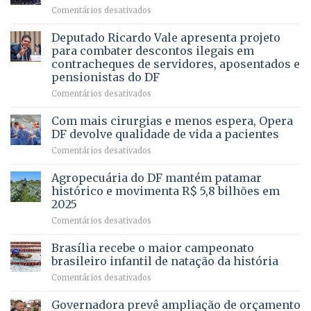
QUE
em
Comentários desativados
PRECISA
Governadora
DE
autoriza
Deputado Ricardo Vale apresenta projeto
UMA
asfaltamento
PROFISSÃO?
para combater descontos ilegais em
da
contracheques de servidores, aposentados e
Gleba
pensionistas do DF
4
–
em
Comentários desativados
Vista
Deputado
Bela
Ricardo
Com mais cirurgias e menos espera, Opera
Vale
DF devolve qualidade de vida a pacientes
apresenta
em
Comentários desativados
projeto
Com
para
mais
Agropecuária do DF mantém patamar
combater
cirurgias
descontos
histórico e movimenta R$ 5,8 bilhões em
e
ilegais
2025
menos
em
em
Comentários desativados
espera,
contracheques
Agropecuária
Opera
de
do
DF
Brasília recebe o maior campeonato
servidores,
DF
devolve
aposentados
brasileiro infantil de natação da história
mantém
qualidade
e
em
Comentários desativados
patamar
de
pensionistas
Brasília
histórico
vida
do
recebe
Governadora prevê ampliação de orçamento
e
a
DF