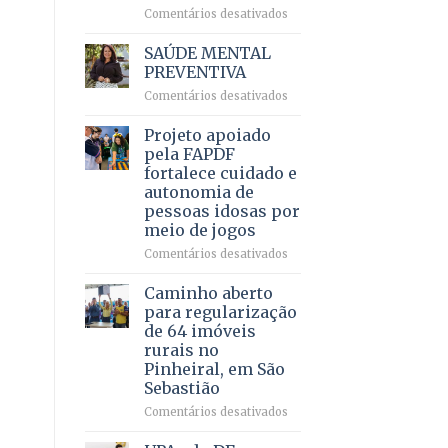
em
em
Comentários desativados
projeto
Ricardo
de
Vale
SAÚDE MENTAL
internação
reúne
PREVENTIVA
involuntária
milhares
humanizada
em
Comentários desativados
de
SAÚDE
apoiadores
MENTAL
Projeto apoiado
e
PREVENTIVA
demonstra
pela FAPDF
força
fortalece cuidado e
política
autonomia de
em
pessoas idosas por
lançamento
meio de jogos
de
pré-
em
Comentários desativados
candidatura
Projeto
apoiado
Caminho aberto
pela
para regularização
FAPDF
de 64 imóveis
fortalece
rurais no
cuidado
Pinheiral, em São
e
Sebastião
autonomia
de
em
Comentários desativados
pessoas
Caminho
idosas
aberto