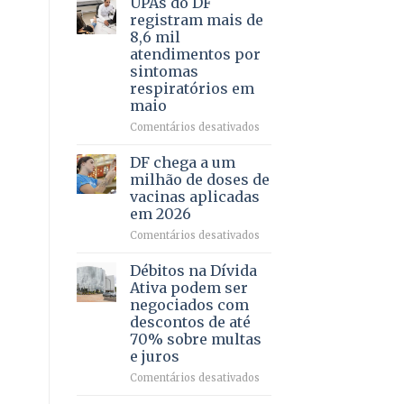
UPAs do DF
por
para
registram mais de
meio
regularização
8,6 mil
de
de
atendimentos por
jogos
64
sintomas
imóveis
respiratórios em
rurais
maio
no
Pinheiral,
em
Comentários desativados
em
UPAs
São
do
DF chega a um
Sebastião
DF
milhão de doses de
registram
vacinas aplicadas
mais
em 2026
de
8,6
em
Comentários desativados
mil
DF
atendimentos
chega
Débitos na Dívida
por
a
Ativa podem ser
sintomas
um
negociados com
respiratórios
milhão
descontos de até
em
de
70% sobre multas
maio
doses
e juros
de
vacinas
em
Comentários desativados
aplicadas
Débitos
em