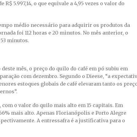
de R$ 5.997,14, o que equivale a 4,95 vezes o valor do
empo médio necessário para adquirir os produtos da
jornada foi 112 horas e 20 minutos. No mês anterior, o
 53 minutos.
 deste mês, o preço do quilo do café em pó subiu em
mparação com dezembro. Segundo o Dieese, “a expectati
enores estoques globais de café elevaram tanto os preç
ernos”.
com o valor do quilo mais alto em 15 capitais. Em
4,66% mais alto. Apenas Florianópolis e Porto Alegre
pectivamente. A entressafra é a justificativa para o