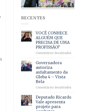
o
RECENTES
VOCÊ CONHECE
ALGUÉM QUE
PRECISA DE UMA
PROFISSÃO?
em
Comentários desativados
VOCÊ
o
CONHECE
Governadora
ALGUÉM
autoriza
QUE
asfaltamento da
PRECISA
Gleba 4 – Vista
DE
Bela
UMA
PROFISSÃO?
em
Comentários desativados
Governadora
autoriza
Deputado Ricardo
asfaltamento
Vale apresenta
da
projeto para
Gleba