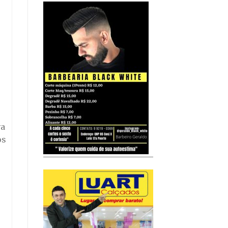
va
os