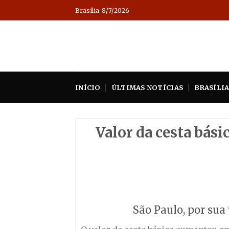
Skip
Brasília
8/7/2026
to
content
INÍCIO
ÚLTIMAS NOTÍCIAS
BRASÍLI
Valor da cesta bási
São Paulo, por sua 