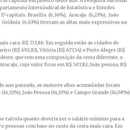
 16 capitais em janeiro deste ano. A Pesquisa Nacional
partamento Intersindical de Estatística e Estudos
17 capitais. Brasília (6,36%), Aracaju (6,23%), João
 Goiânia (4,63%) tiveram as altas mais expressivas na
mais cara: R$ 713,86. Em seguida estão as cidades de
eiro (R$ 692,83), Vitória (R$ 677,54) e Porto Alegre (R$
ordeste, que tem uma composição da cesta diferente, o
Aracaju, cujo valor ficou em R$ 507,82; João pessoa, R$
 ano passado, as maiores altas acumuladas foram
e (14,52%), João Pessoa (14,15%) e Campo Grande (14,08%)
se calcula quanto deveria ser o salário mínimo para a
o pessoas com base no custo da cesta mais cara. Em