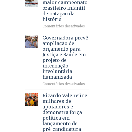
DF
maior campeonato
vida
mantém
brasileiro infantil
a
patamar
de natação da
pacientes
histórico
história
e
movimenta
em
Comentários desativados
R$
Brasília
5,8
recebe
Governadora prevê
bilhões
o
ampliação de
em
maior
orçamento para
2025
campeonato
Justiça e Saúde em
brasileiro
projeto de
infantil
internação
de
involuntária
natação
humanizada
da
história
em
Comentários desativados
Governadora
prevê
Ricardo Vale reúne
ampliação
milhares de
de
apoiadores e
orçamento
demonstra força
para
política em
Justiça
lançamento de
e
pré-candidatura
Saúde