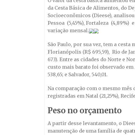
O valor da cesta básica aumentou em
da Cesta Básica de Alimentos, do De
Socioeconômicos (Dieese), analisou 
Pessoa (5,45%), Fortaleza (4,89%) e
variação mensal.
São Paulo, por sua vez, tem a cesta 
Florianópolis (R$ 695,59), Rio de Jan
673). Entre as cidades do Norte e N
custo mais barato foi observado em 
538,65; e Salvador, 540,01.
Na comparação com o mesmo mês do
registradas em Natal (21,25%), Recif
Peso no orçamento
A partir desse levantamento, o Diee
manutenção de uma família de quatr