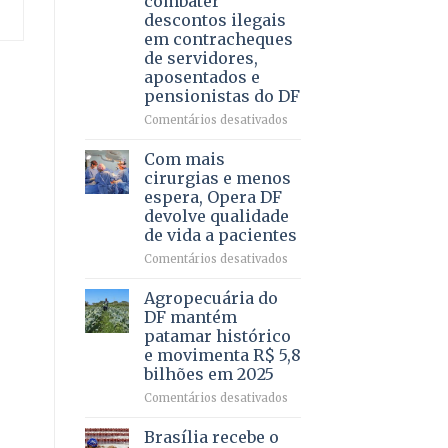
combater
4
descontos ilegais
–
em contracheques
Vista
de servidores,
Bela
aposentados e
pensionistas do DF
em
Comentários desativados
Deputado
Ricardo
Com mais
Vale
cirurgias e menos
apresenta
espera, Opera DF
projeto
devolve qualidade
para
de vida a pacientes
combater
descontos
em
Comentários desativados
ilegais
Com
em
mais
Agropecuária do
contracheques
cirurgias
DF mantém
de
e
patamar histórico
servidores,
menos
e movimenta R$ 5,8
aposentados
espera,
bilhões em 2025
e
Opera
pensionistas
DF
em
Comentários desativados
do
devolve
Agropecuária
DF
qualidade
do
Brasília recebe o
de