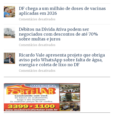
UPAs
imóveis
meio
do
rurais
de
DF chega a um milhão de doses de vacinas
DF
no
jogos
aplicadas em 2026
registram
Pinheiral,
em
Comentários desativados
mais
em
DF
de
São
chega
Débitos na Dívida Ativa podem ser
8,6
Sebastião
a
mil
negociados com descontos de até 70%
um
atendimentos
sobre multas e juros
milhão
por
em
Comentários desativados
de
sintomas
Débitos
doses
respiratórios
na
de
Ricardo Vale apresenta projeto que obriga
em
Dívida
vacinas
maio
aviso pelo WhatsApp sobre falta de água,
Ativa
aplicadas
energia e coleta de lixo no DF
podem
em
em
Comentários desativados
ser
2026
Ricardo
negociados
Vale
com
apresenta
descontos
projeto
de
que
até
obriga
70%
aviso
sobre
pelo
multas
WhatsApp
e
sobre