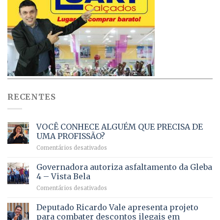
RECENTES
VOCÊ CONHECE ALGUÉM QUE PRECISA DE
UMA PROFISSÃO?
em
Comentários desativados
VOCÊ
CONHECE
Governadora autoriza asfaltamento da Gleba
ALGUÉM
4 – Vista Bela
QUE
em
Comentários desativados
PRECISA
Governadora
DE
autoriza
Deputado Ricardo Vale apresenta projeto
UMA
asfaltamento
PROFISSÃO?
para combater descontos ilegais em