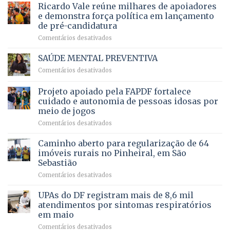
prevê
de
Ricardo Vale reúne milhares de apoiadores
2025
ampliação
natação
e demonstra força política em lançamento
de
da
de pré-candidatura
orçamento
história
em
Comentários desativados
para
Ricardo
Justiça
Vale
e
SAÚDE MENTAL PREVENTIVA
reúne
Saúde
em
Comentários desativados
milhares
em
SAÚDE
de
projeto
MENTAL
Projeto apoiado pela FAPDF fortalece
apoiadores
de
PREVENTIVA
e
internação
cuidado e autonomia de pessoas idosas por
demonstra
involuntária
meio de jogos
força
humanizada
em
Comentários desativados
política
Projeto
em
apoiado
Caminho aberto para regularização de 64
lançamento
pela
de
imóveis rurais no Pinheiral, em São
FAPDF
pré-
Sebastião
fortalece
candidatura
em
Comentários desativados
cuidado
Caminho
e
aberto
autonomia
UPAs do DF registram mais de 8,6 mil
para
de
atendimentos por sintomas respiratórios
regularização
pessoas
em maio
de
idosas
em
Comentários desativados
64
por