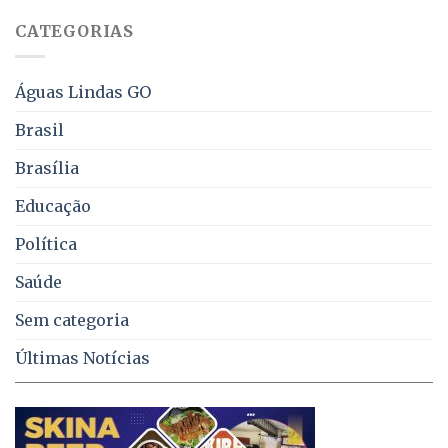
juros
falta
CATEGORIAS
de
água,
energia
e
Águas Lindas GO
coleta
de
Brasil
lixo
no
Brasília
DF
Educação
Política
Saúde
Sem categoria
Últimas Notícias