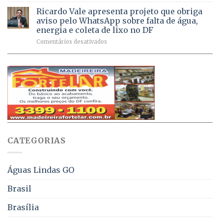
doses
respiratórios
na
de
Ricardo Vale apresenta projeto que obriga
em
Dívida
vacinas
maio
aviso pelo WhatsApp sobre falta de água,
Ativa
aplicadas
energia e coleta de lixo no DF
podem
em
em
Comentários desativados
ser
2026
Ricardo
negociados
Vale
com
apresenta
descontos
projeto
de
que
até
obriga
70%
aviso
sobre
pelo
multas
WhatsApp
e
sobre
juros
falta
CATEGORIAS
de
água,
energia
e
Águas Lindas GO
coleta
de
Brasil
lixo
no
Brasília
DF