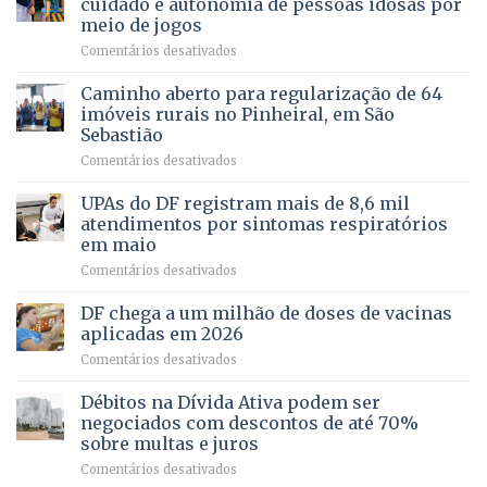
cuidado e autonomia de pessoas idosas por
demonstra
involuntária
meio de jogos
força
humanizada
em
Comentários desativados
política
Projeto
em
apoiado
Caminho aberto para regularização de 64
lançamento
pela
de
imóveis rurais no Pinheiral, em São
FAPDF
pré-
Sebastião
fortalece
candidatura
em
Comentários desativados
cuidado
Caminho
e
aberto
autonomia
UPAs do DF registram mais de 8,6 mil
para
de
atendimentos por sintomas respiratórios
regularização
pessoas
em maio
de
idosas
em
Comentários desativados
64
por
UPAs
imóveis
meio
do
rurais
de
DF chega a um milhão de doses de vacinas
DF
no
jogos
aplicadas em 2026
registram
Pinheiral,
em
Comentários desativados
mais
em
DF
de
São
chega
Débitos na Dívida Ativa podem ser
8,6
Sebastião
a
mil
negociados com descontos de até 70%
um
atendimentos
sobre multas e juros
milhão
por
em
Comentários desativados
de
sintomas
Débitos