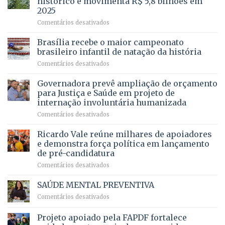
histórico e movimenta R$ 5,8 bilhões em
e
ilegais
2025
menos
em
em
Comentários desativados
espera,
contracheques
Agropecuária
Opera
de
do
DF
Brasília recebe o maior campeonato
servidores,
DF
devolve
aposentados
brasileiro infantil de natação da história
mantém
qualidade
e
em
Comentários desativados
patamar
de
pensionistas
Brasília
histórico
vida
do
recebe
Governadora prevê ampliação de orçamento
e
a
DF
o
movimenta
pacientes
para Justiça e Saúde em projeto de
maior
R$
internação involuntária humanizada
campeonato
5,8
em
Comentários desativados
brasileiro
bilhões
Governadora
infantil
em
prevê
de
Ricardo Vale reúne milhares de apoiadores
2025
ampliação
natação
e demonstra força política em lançamento
de
da
de pré-candidatura
orçamento
história
em
Comentários desativados
para
Ricardo
Justiça
Vale
e
SAÚDE MENTAL PREVENTIVA
reúne
Saúde
em
Comentários desativados
milhares
em
SAÚDE
de
projeto
MENTAL
Projeto apoiado pela FAPDF fortalece
apoiadores
de
PREVENTIVA
e
internação