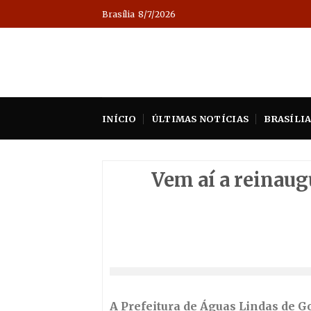
Skip
Brasília
8/7/2026
to
content
INÍCIO
ÚLTIMAS NOTÍCIAS
BRASÍLI
Vem aí a reinaug
A Prefeitura de Águas Lindas de G