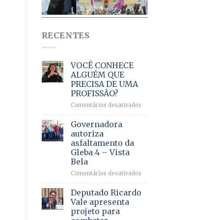
RECENTES
VOCÊ CONHECE
ALGUÉM QUE
PRECISA DE UMA
PROFISSÃO?
em
Comentários desativados
VOCÊ
CONHECE
Governadora
ALGUÉM
autoriza
QUE
asfaltamento da
PRECISA
Gleba 4 – Vista
DE
Bela
UMA
PROFISSÃO?
em
Comentários desativados
Governadora
autoriza
Deputado Ricardo
asfaltamento
Vale apresenta
da
projeto para
Gleba