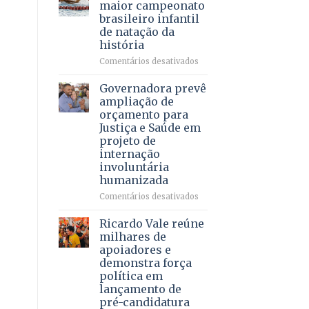
DF
maior campeonato
vida
mantém
brasileiro infantil
a
patamar
de natação da
pacientes
histórico
história
e
movimenta
em
Comentários desativados
R$
Brasília
5,8
recebe
Governadora prevê
bilhões
o
ampliação de
em
maior
orçamento para
2025
campeonato
Justiça e Saúde em
brasileiro
projeto de
infantil
internação
de
involuntária
natação
humanizada
da
história
em
Comentários desativados
Governadora
prevê
Ricardo Vale reúne
ampliação
milhares de
de
apoiadores e
orçamento
demonstra força
para
política em
Justiça
lançamento de
e
pré-candidatura
Saúde