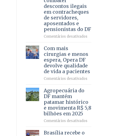
combater
4
descontos ilegais
–
em contracheques
Vista
de servidores,
Bela
aposentados e
pensionistas do DF
em
Comentários desativados
Deputado
Ricardo
Com mais
Vale
cirurgias e menos
apresenta
espera, Opera DF
projeto
devolve qualidade
para
de vida a pacientes
combater
descontos
em
Comentários desativados
ilegais
Com
em
mais
Agropecuária do
contracheques
cirurgias
DF mantém
de
e
patamar histórico
servidores,
menos
e movimenta R$ 5,8
aposentados
espera,
bilhões em 2025
e
Opera
pensionistas
DF
em
Comentários desativados
do
devolve
Agropecuária
DF
qualidade
do
Brasília recebe o
de