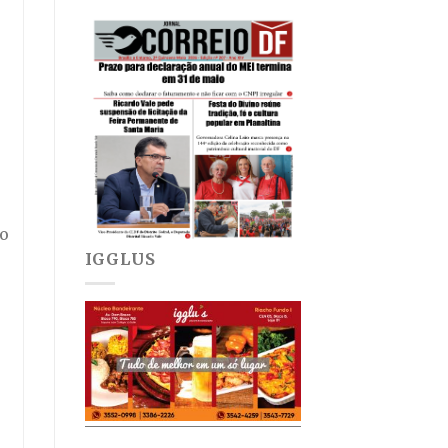
ão
IGGLUS