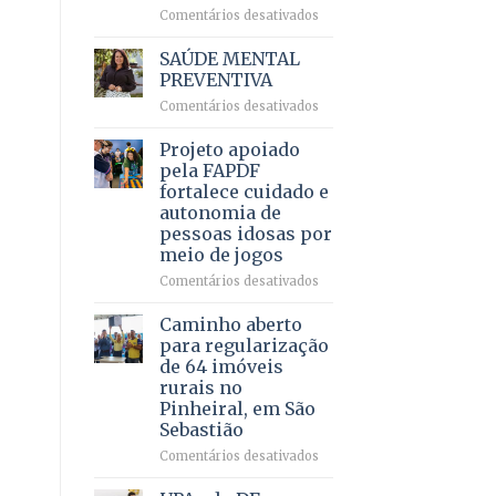
em
em
Comentários desativados
projeto
Ricardo
de
Vale
SAÚDE MENTAL
internação
reúne
PREVENTIVA
involuntária
milhares
humanizada
em
Comentários desativados
de
SAÚDE
apoiadores
MENTAL
Projeto apoiado
e
PREVENTIVA
demonstra
pela FAPDF
força
fortalece cuidado e
política
autonomia de
em
pessoas idosas por
lançamento
meio de jogos
de
pré-
em
Comentários desativados
candidatura
Projeto
apoiado
Caminho aberto
pela
para regularização
FAPDF
de 64 imóveis
fortalece
rurais no
cuidado
Pinheiral, em São
e
Sebastião
autonomia
de
em
Comentários desativados
pessoas
Caminho
idosas
aberto