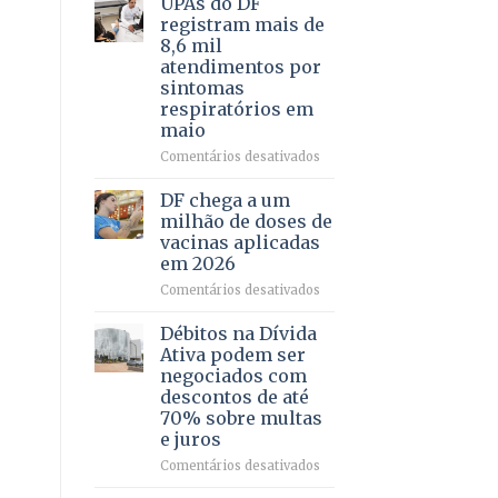
UPAs do DF
por
para
registram mais de
meio
regularização
8,6 mil
de
de
atendimentos por
jogos
64
sintomas
imóveis
respiratórios em
rurais
maio
no
Pinheiral,
em
Comentários desativados
em
UPAs
São
do
DF chega a um
Sebastião
DF
milhão de doses de
registram
vacinas aplicadas
mais
em 2026
de
8,6
em
Comentários desativados
mil
DF
atendimentos
chega
Débitos na Dívida
por
a
Ativa podem ser
sintomas
um
negociados com
respiratórios
milhão
descontos de até
em
de
70% sobre multas
maio
doses
e juros
de
vacinas
em
Comentários desativados
aplicadas
Débitos
em