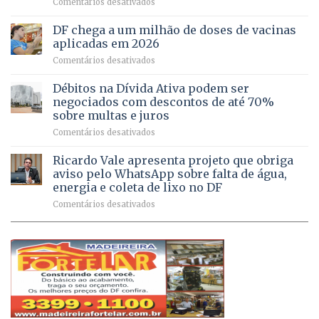
em
Comentários desativados
64
por
UPAs
imóveis
meio
do
rurais
de
DF chega a um milhão de doses de vacinas
DF
no
jogos
aplicadas em 2026
registram
Pinheiral,
em
Comentários desativados
mais
em
DF
de
São
chega
Débitos na Dívida Ativa podem ser
8,6
Sebastião
a
mil
negociados com descontos de até 70%
um
atendimentos
sobre multas e juros
milhão
por
em
Comentários desativados
de
sintomas
Débitos
doses
respiratórios
na
de
Ricardo Vale apresenta projeto que obriga
em
Dívida
vacinas
maio
aviso pelo WhatsApp sobre falta de água,
Ativa
aplicadas
energia e coleta de lixo no DF
podem
em
em
Comentários desativados
ser
2026
Ricardo
negociados
Vale
com
apresenta
descontos
projeto
de
que
até
obriga
70%
aviso
sobre
pelo
multas
WhatsApp
e