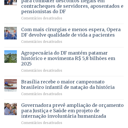
para combater descontos ilegais em
da
contracheques de servidores, aposentados e
Gleba
pensionistas do DF
4
–
em
Comentários desativados
Vista
Deputado
Bela
Ricardo
Com mais cirurgias e menos espera, Opera
Vale
DF devolve qualidade de vida a pacientes
apresenta
em
Comentários desativados
projeto
Com
para
mais
Agropecuária do DF mantém patamar
combater
cirurgias
descontos
histórico e movimenta R$ 5,8 bilhões em
e
ilegais
2025
menos
em
em
Comentários desativados
espera,
contracheques
Agropecuária
Opera
de
do
DF
Brasília recebe o maior campeonato
servidores,
DF
devolve
aposentados
brasileiro infantil de natação da história
mantém
qualidade
e
em
Comentários desativados
patamar
de
pensionistas
Brasília
histórico
vida
do
recebe
Governadora prevê ampliação de orçamento
e
a
DF
o
movimenta
pacientes
para Justiça e Saúde em projeto de
maior
R$
internação involuntária humanizada
campeonato
5,8
em
Comentários desativados
brasileiro
bilhões
Governadora
infantil