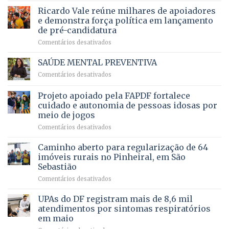
em
prevê
de
Ricardo Vale reúne milhares de apoiadores
2025
ampliação
natação
e demonstra força política em lançamento
de
da
de pré-candidatura
orçamento
história
em
Comentários desativados
para
Ricardo
Justiça
Vale
e
SAÚDE MENTAL PREVENTIVA
reúne
Saúde
em
Comentários desativados
milhares
em
SAÚDE
de
projeto
MENTAL
Projeto apoiado pela FAPDF fortalece
apoiadores
de
PREVENTIVA
e
internação
cuidado e autonomia de pessoas idosas por
demonstra
involuntária
meio de jogos
força
humanizada
em
Comentários desativados
política
Projeto
em
apoiado
Caminho aberto para regularização de 64
lançamento
pela
de
imóveis rurais no Pinheiral, em São
FAPDF
pré-
Sebastião
fortalece
candidatura
em
Comentários desativados
cuidado
Caminho
e
aberto
autonomia
UPAs do DF registram mais de 8,6 mil
para
de
atendimentos por sintomas respiratórios
regularização
pessoas
em maio
de
idosas