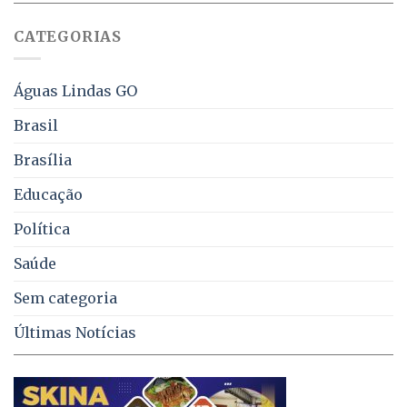
sobre
juros
falta
CATEGORIAS
de
água,
energia
e
Águas Lindas GO
coleta
de
Brasil
lixo
no
Brasília
DF
Educação
Política
Saúde
Sem categoria
Últimas Notícias