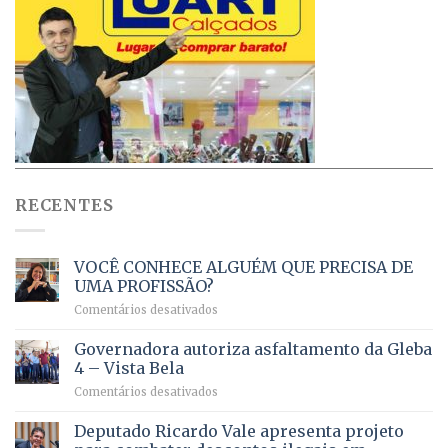
RECENTES
VOCÊ CONHECE ALGUÉM QUE PRECISA DE
UMA PROFISSÃO?
em
Comentários desativados
VOCÊ
CONHECE
Governadora autoriza asfaltamento da Gleba
ALGUÉM
4 – Vista Bela
QUE
em
Comentários desativados
PRECISA
Governadora
DE
autoriza
Deputado Ricardo Vale apresenta projeto
UMA
asfaltamento
PROFISSÃO?