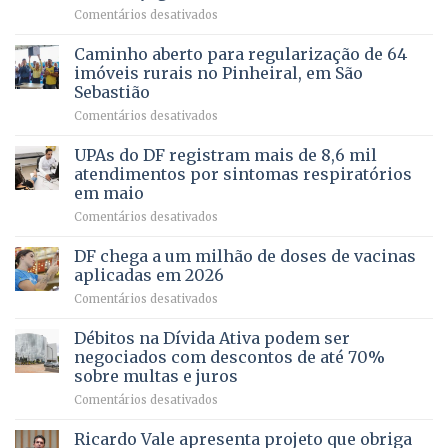
força
humanizada
em
Comentários desativados
política
Projeto
em
apoiado
Caminho aberto para regularização de 64
lançamento
pela
de
imóveis rurais no Pinheiral, em São
FAPDF
pré-
Sebastião
fortalece
candidatura
em
Comentários desativados
cuidado
Caminho
e
aberto
autonomia
UPAs do DF registram mais de 8,6 mil
para
de
atendimentos por sintomas respiratórios
regularização
pessoas
em maio
de
idosas
em
Comentários desativados
64
por
UPAs
imóveis
meio
do
rurais
de
DF chega a um milhão de doses de vacinas
DF
no
jogos
aplicadas em 2026
registram
Pinheiral,
em
Comentários desativados
mais
em
DF
de
São
chega
Débitos na Dívida Ativa podem ser
8,6
Sebastião
a
mil
negociados com descontos de até 70%
um
atendimentos
sobre multas e juros
milhão
por
em
Comentários desativados
de
sintomas
Débitos
doses
respiratórios
na
de
Ricardo Vale apresenta projeto que obriga
em