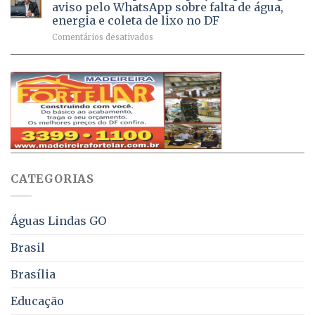
Dívida
vacinas
maio
aviso pelo WhatsApp sobre falta de água,
Ativa
aplicadas
energia e coleta de lixo no DF
podem
em
em
Comentários desativados
ser
2026
Ricardo
negociados
Vale
com
apresenta
descontos
projeto
de
que
até
obriga
70%
aviso
sobre
pelo
multas
WhatsApp
e
sobre
juros
falta
CATEGORIAS
de
água,
energia
e
Águas Lindas GO
coleta
de
Brasil
lixo
no
Brasília
DF
Educação