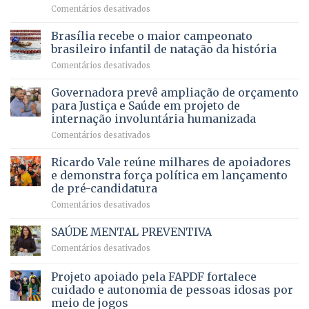
em
Comentários desativados
espera,
contracheques
Agropecuária
Opera
de
do
DF
Brasília recebe o maior campeonato
servidores,
DF
devolve
aposentados
brasileiro infantil de natação da história
mantém
qualidade
e
em
Comentários desativados
patamar
de
pensionistas
Brasília
histórico
vida
do
recebe
Governadora prevê ampliação de orçamento
e
a
DF
o
movimenta
pacientes
para Justiça e Saúde em projeto de
maior
R$
internação involuntária humanizada
campeonato
5,8
em
Comentários desativados
brasileiro
bilhões
Governadora
infantil
em
prevê
de
Ricardo Vale reúne milhares de apoiadores
2025
ampliação
natação
e demonstra força política em lançamento
de
da
de pré-candidatura
orçamento
história
em
Comentários desativados
para
Ricardo
Justiça
Vale
e
SAÚDE MENTAL PREVENTIVA
reúne
Saúde
em
Comentários desativados
milhares
em
SAÚDE
de
projeto
MENTAL
Projeto apoiado pela FAPDF fortalece
apoiadores
de
PREVENTIVA
e
internação
cuidado e autonomia de pessoas idosas por
demonstra
involuntária
meio de jogos