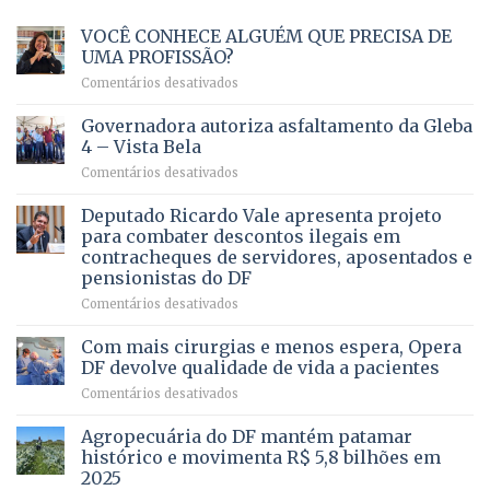
VOCÊ CONHECE ALGUÉM QUE PRECISA DE
UMA PROFISSÃO?
em
Comentários desativados
VOCÊ
CONHECE
Governadora autoriza asfaltamento da Gleba
ALGUÉM
4 – Vista Bela
QUE
em
Comentários desativados
PRECISA
Governadora
DE
autoriza
Deputado Ricardo Vale apresenta projeto
UMA
asfaltamento
PROFISSÃO?
para combater descontos ilegais em
da
contracheques de servidores, aposentados e
Gleba
pensionistas do DF
4
–
em
Comentários desativados
Vista
Deputado
Bela
Ricardo
Com mais cirurgias e menos espera, Opera
Vale
DF devolve qualidade de vida a pacientes
apresenta
em
Comentários desativados
projeto
Com
para
mais
Agropecuária do DF mantém patamar
combater
cirurgias
descontos
histórico e movimenta R$ 5,8 bilhões em
e
ilegais
2025
menos
em