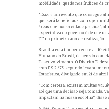
mobilidade, queda nos índices de c
“Esse é um evento que consegue atin
que será beneficiada com oportunid
áreas que nossa cidade precisa”, af
expectativa do governo é de que o 
DF no primeiro ano de realização.
Brasília está também entre as 10 c
Humano do Brasil, de acordo com d
Desenvolvimento. O Distrito Federa
com R$ 2.475, segundo levantamento 
Estatística, divulgado em 21 de abril
“Com certeza, existem muitas variáv
até que uma decisão seja tomada. V
impactam na nossa escolha”, disse
A
Web Summit
é um evento de tecno