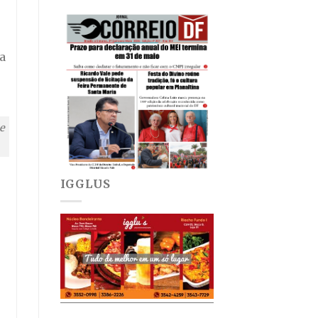
a
e
IGGLUS