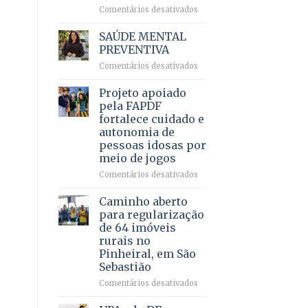
em
em
Comentários desativados
projeto
Ricardo
de
Vale
SAÚDE MENTAL
internação
reúne
PREVENTIVA
involuntária
milhares
humanizada
em
Comentários desativados
de
SAÚDE
apoiadores
MENTAL
Projeto apoiado
e
PREVENTIVA
demonstra
pela FAPDF
força
fortalece cuidado e
política
autonomia de
em
pessoas idosas por
lançamento
meio de jogos
de
pré-
em
Comentários desativados
candidatura
Projeto
apoiado
Caminho aberto
pela
para regularização
FAPDF
de 64 imóveis
fortalece
rurais no
cuidado
Pinheiral, em São
e
Sebastião
autonomia
de
em
Comentários desativados
pessoas
Caminho
idosas
aberto