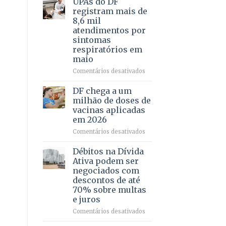
UPAs do DF
por
para
registram mais de
meio
regularização
8,6 mil
de
de
atendimentos por
jogos
64
sintomas
imóveis
respiratórios em
rurais
maio
no
Pinheiral,
em
Comentários desativados
em
UPAs
São
do
DF chega a um
Sebastião
DF
milhão de doses de
registram
vacinas aplicadas
mais
em 2026
de
8,6
em
Comentários desativados
mil
DF
atendimentos
chega
Débitos na Dívida
por
a
Ativa podem ser
sintomas
um
negociados com
respiratórios
milhão
descontos de até
em
de
70% sobre multas
maio
doses
e juros
de
vacinas
em
Comentários desativados
aplicadas
Débitos
em