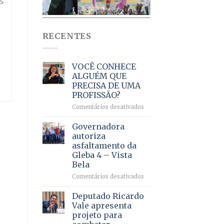
RECENTES
VOCÊ CONHECE
ALGUÉM QUE
PRECISA DE UMA
PROFISSÃO?
em
Comentários desativados
VOCÊ
CONHECE
Governadora
ALGUÉM
autoriza
QUE
asfaltamento da
PRECISA
Gleba 4 – Vista
DE
Bela
UMA
PROFISSÃO?
em
Comentários desativados
Governadora
autoriza
Deputado Ricardo
asfaltamento
Vale apresenta
da
projeto para
Gleba