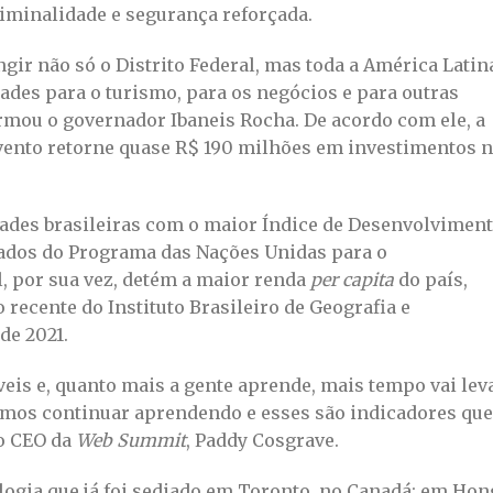
riminalidade e segurança reforçada.
gir não só o Distrito Federal, mas toda a América Latin
ades para o turismo, para os negócios e para outras
irmou o governador Ibaneis Rocha. De acordo com ele, a
evento retorne quase R$ 190 milhões em investimentos 
idades brasileiras com o maior Índice de Desenvolvimen
ados do Programa das Nações Unidas para o
l, por sua vez, detém a maior renda
per capita
do país,
recente do Instituto Brasileiro de Geografia e
 de 2021.
eis e, quanto mais a gente aprende, mais tempo vai lev
amos continuar aprendendo e esses são indicadores que
 o CEO da
Web Summit
, Paddy Cosgrave.
logia que já foi sediado em Toronto, no Canadá; em Hon