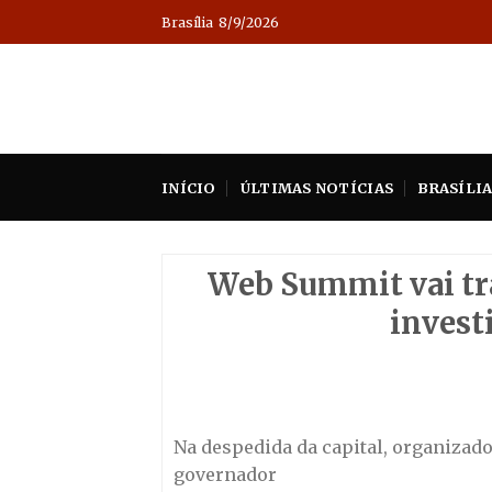
Skip
Brasília
8/9/2026
to
content
INÍCIO
ÚLTIMAS NOTÍCIAS
BRASÍLI
Web Summit vai tr
invest
Na despedida da capital, organiza
governador