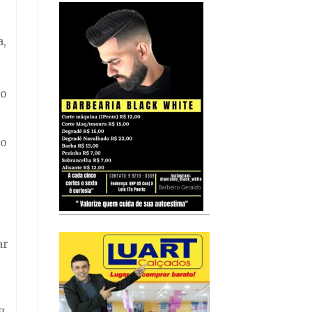
a,
no
to
ar
g