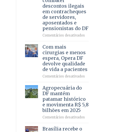
combater
4
descontos ilegais
–
em contracheques
Vista
de servidores,
Bela
aposentados e
pensionistas do DF
em
Comentários desativados
Deputado
Ricardo
Com mais
Vale
cirurgias e menos
apresenta
espera, Opera DF
projeto
devolve qualidade
para
de vida a pacientes
combater
descontos
em
Comentários desativados
ilegais
Com
em
mais
Agropecuária do
contracheques
cirurgias
DF mantém
de
e
patamar histórico
servidores,
menos
e movimenta R$ 5,8
aposentados
espera,
bilhões em 2025
e
Opera
pensionistas
DF
em
Comentários desativados
do
devolve
Agropecuária
DF
qualidade
do
Brasília recebe o
de