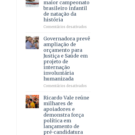
DF
maior campeonato
vida
mantém
brasileiro infantil
a
patamar
de natação da
pacientes
histórico
história
e
movimenta
em
Comentários desativados
R$
Brasília
5,8
recebe
Governadora prevê
bilhões
o
ampliação de
em
maior
orçamento para
2025
campeonato
Justiça e Saúde em
brasileiro
projeto de
infantil
internação
de
involuntária
natação
humanizada
da
história
em
Comentários desativados
Governadora
prevê
Ricardo Vale reúne
ampliação
milhares de
de
apoiadores e
orçamento
demonstra força
para
política em
Justiça
lançamento de
e
pré-candidatura
Saúde