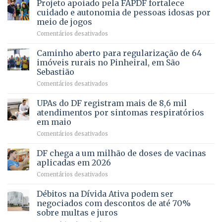
Projeto apoiado pela FAPDF fortalece
apoiadores
de
PREVENTIVA
e
internação
cuidado e autonomia de pessoas idosas por
demonstra
involuntária
meio de jogos
força
humanizada
em
Comentários desativados
política
Projeto
em
apoiado
Caminho aberto para regularização de 64
lançamento
pela
de
imóveis rurais no Pinheiral, em São
FAPDF
pré-
Sebastião
fortalece
candidatura
em
Comentários desativados
cuidado
Caminho
e
aberto
autonomia
UPAs do DF registram mais de 8,6 mil
para
de
atendimentos por sintomas respiratórios
regularização
pessoas
em maio
de
idosas
em
Comentários desativados
64
por
UPAs
imóveis
meio
do
rurais
de
DF chega a um milhão de doses de vacinas
DF
no
jogos
aplicadas em 2026
registram
Pinheiral,
em
Comentários desativados
mais
em
DF
de
São
chega
Débitos na Dívida Ativa podem ser
8,6
Sebastião
a
mil
negociados com descontos de até 70%
um
atendimentos
sobre multas e juros
milhão
por