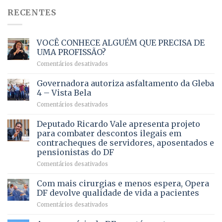
RECENTES
VOCÊ CONHECE ALGUÉM QUE PRECISA DE
UMA PROFISSÃO?
em
Comentários desativados
VOCÊ
CONHECE
Governadora autoriza asfaltamento da Gleba
ALGUÉM
4 – Vista Bela
QUE
em
Comentários desativados
PRECISA
Governadora
DE
autoriza
Deputado Ricardo Vale apresenta projeto
UMA
asfaltamento
PROFISSÃO?
para combater descontos ilegais em
da
contracheques de servidores, aposentados e
Gleba
pensionistas do DF
4
–
em
Comentários desativados
Vista
Deputado
Bela
Ricardo
Com mais cirurgias e menos espera, Opera
Vale
DF devolve qualidade de vida a pacientes
apresenta
em
Comentários desativados
projeto
Com
para
mais