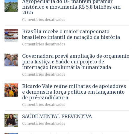
Agropecuária do DF mantém patamar
combater
cirurgias
descontos
histórico e movimenta R$ 5,8 bilhões em
e
ilegais
2025
menos
em
em
Comentários desativados
espera,
contracheques
Agropecuária
Opera
de
do
DF
Brasília recebe o maior campeonato
servidores,
DF
devolve
aposentados
brasileiro infantil de natação da história
mantém
qualidade
e
em
Comentários desativados
patamar
de
pensionistas
Brasília
histórico
vida
do
recebe
Governadora prevê ampliação de orçamento
e
a
DF
o
movimenta
pacientes
para Justiça e Saúde em projeto de
maior
R$
internação involuntária humanizada
campeonato
5,8
em
Comentários desativados
brasileiro
bilhões
Governadora
infantil
em
prevê
de
Ricardo Vale reúne milhares de apoiadores
2025
ampliação
natação
e demonstra força política em lançamento
de
da
de pré-candidatura
orçamento
história
em
Comentários desativados
para
Ricardo
Justiça
Vale
e
SAÚDE MENTAL PREVENTIVA
reúne
Saúde
em
Comentários desativados
milhares
em
SAÚDE
de
projeto
MENTAL