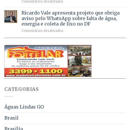
em
Comentários desativados
de
sintomas
Débitos
doses
respiratórios
na
de
Ricardo Vale apresenta projeto que obriga
em
Dívida
vacinas
maio
aviso pelo WhatsApp sobre falta de água,
Ativa
aplicadas
energia e coleta de lixo no DF
podem
em
em
Comentários desativados
ser
2026
Ricardo
negociados
Vale
com
apresenta
descontos
projeto
de
que
até
obriga
70%
aviso
sobre
pelo
multas
WhatsApp
e
sobre
juros
falta
CATEGORIAS
de
água,
energia
e
Águas Lindas GO
coleta
de
Brasil
lixo
no
Brasília
DF